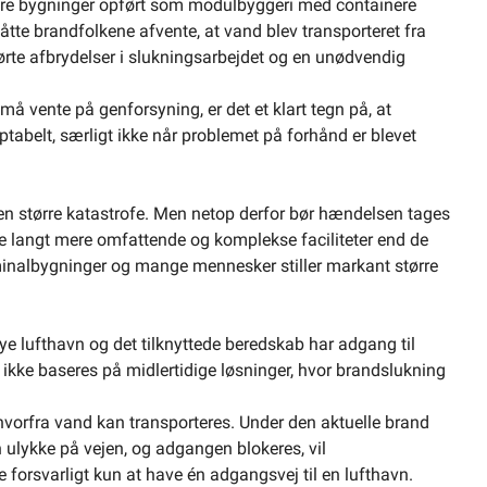
re bygninger opført som modulbyggeri med containere
tte brandfolkene afvente, at vand blev transporteret fra
rte afbrydelser i slukningsarbejdet og en unødvendig
må vente på genforsyning, er det et klart tegn på, at
ptabelt, særligt ikke når problemet på forhånd er blevet
il en større katastrofe. Men netop derfor bør hændelsen tages
mme langt mere omfattende og komplekse faciliteter end de
minalbygninger og mange mennesker stiller markant større
e lufthavn og det tilknyttede beredskab har adgang til
ke baseres på midlertidige løsninger, hvor brandslukning
 hvorfra vand kan transporteres. Under den aktuelle brand
en ulykke på vejen, og adgangen blokeres, vil
 forsvarligt kun at have én adgangsvej til en lufthavn.