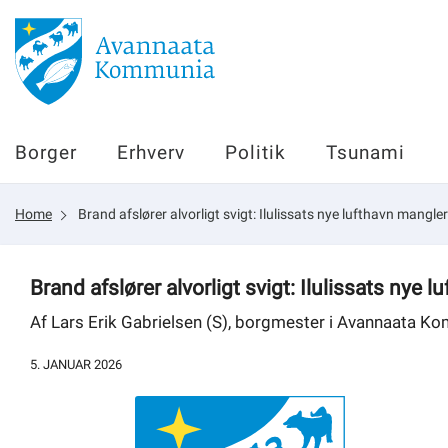
Borger
Borger
Erhverv
Politik
Tsunami
Erhverv
Home
Brand afslører alvorligt svigt: Ilulissats nye lufthavn mangle
Politik
Tsunami
Brand afslører alvorligt svigt: Ilulissats nye 
Af Lars Erik Gabrielsen (S), borgmester i Avannaata K
5. JANUAR 2026
sullissivik.gl
Planportal