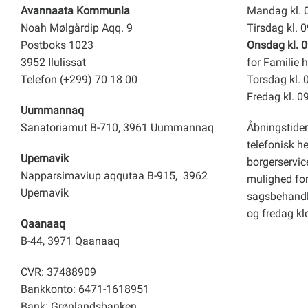
Avannaata Kommunia
Mandag kl. 
Noah Mølgårdip Aqq. 9
Tirsdag kl. 
Postboks 1023
Onsdag kl. 0
3952 Ilulissat
for Familie h
Telefon (+299) 70 18 00
Torsdag kl. 
Fredag kl. 0
Uummannaq
Sanatoriamut B-710, 3961 Uummannaq
Åbningstider
telefonisk h
Upernavik
borgerservice
Napparsimaviup aqqutaa B-915, 3962
mulighed for 
Upernavik
sagsbehandl
og fredag kl
Qaanaaq
B-44, 3971 Qaanaaq
CVR: 37488909
Bankkonto: 6471-1618951
Bank: Grønlandsbanken