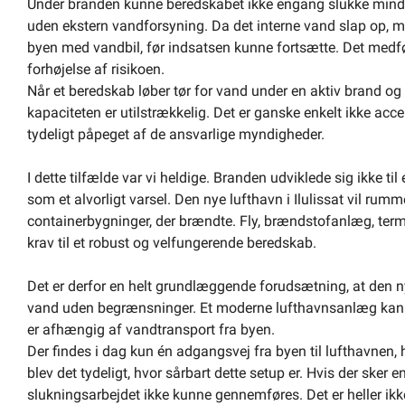
Under branden kunne beredskabet ikke engang slukke mind
uden ekstern vandforsyning. Da det interne vand slap op, må
byen med vandbil, før indsatsen kunne fortsætte. Det medfø
forhøjelse af risikoen.
Når et beredskab løber tør for vand under en aktiv brand og 
kapaciteten er utilstrækkelig. Det er ganske enkelt ikke acce
tydeligt påpeget af de ansvarlige myndigheder.
I dette tilfælde var vi heldige. Branden udviklede sig ikke t
som et alvorligt varsel. Den nye lufthavn i Ilulissat vil ru
containerbygninger, der brændte. Fly, brændstofanlæg, ter
krav til et robust og velfungerende beredskab.
Det er derfor en helt grundlæggende forudsætning, at den ny
vand uden begrænsninger. Et moderne lufthavnsanlæg kan ik
er afhængig af vandtransport fra byen.
Der findes i dag kun én adgangsvej fra byen til lufthavnen,
blev det tydeligt, hvor sårbart dette setup er. Hvis der sker 
slukningsarbejdet ikke kunne gennemføres. Det er heller ikke