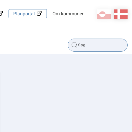
kl-GL
da
Planportal
Om kommunen