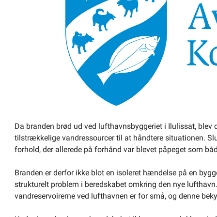
Om kommunen
Da branden brød ud ved lufthavnsbyggeriet i Ilulissat, blev d
tilstrækkelige vandressourcer til at håndtere situationen. S
forhold, der allerede på forhånd var blevet påpeget som både
Branden er derfor ikke blot en isoleret hændelse på en bygg
strukturelt problem i beredskabet omkring den nye lufth
vandreservoirerne ved lufthavnen er for små, og denne bekymr