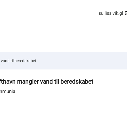
sullissivik.gl
r vand til beredskabet
lufthavn mangler vand til beredskabet
ommunia