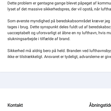
Dette problem er gentagne gange blevet påpeget af kommunen
lyset af det massive sikkerhedspres, der vil opstå, når lufth
Som øverste myndighed på beredskabsområdet kræver jeg h
tages i brug. Dette synspunkt deles fuldt ud af beredskab
uacceptabelt og uforsvarligt at åbne en ny lufthavn, hvis man
slukningsarbejde i tilfælde af brand.
Sikkerhed må aldrig bero på held. Branden ved lufthavnsbygg
ikke er tilstrækkeligt. Ansvaret er tydeligt, advarslerne er g
Kontakt
Åbningstid