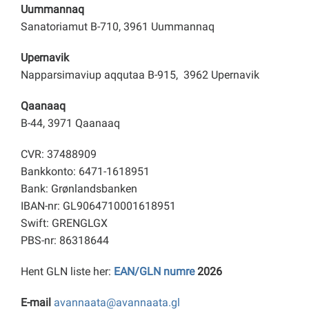
Uummannaq
Sanatoriamut B-710, 3961 Uummannaq
Upernavik
Napparsimaviup aqqutaa B-915, 3962 Upernavik
Qaanaaq
B-44, 3971 Qaanaaq
CVR: 37488909
Bankkonto: 6471-1618951
Bank: Grønlandsbanken
IBAN-nr: GL9064710001618951
Swift: GRENGLGX
PBS-nr: 86318644
Hent GLN liste her:
EAN/GLN numre
2026
E-mail
avannaata@avannaata.gl