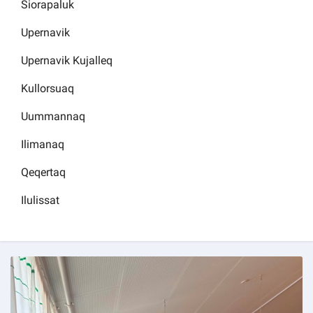
Siorapaluk
Upernavik
Upernavik Kujalleq
Kullorsuaq
Uummannaq
Ilimanaq
Qeqertaq
Ilulissat