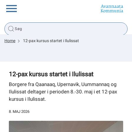
Borger
Home
12-pax kursus startet i Ilulissat
Erhverv
Politik
12-pax kursus startet i Ilulissat
Tsunami
Borgere fra Qaanaaq, Upernavik, Uummannaq og
Ilulissat deltager i perioden 8.-30. maj i et 12-pax
kursus i Ilulissat.
sullissivik.gl
8. MAJ 2026
Planportal