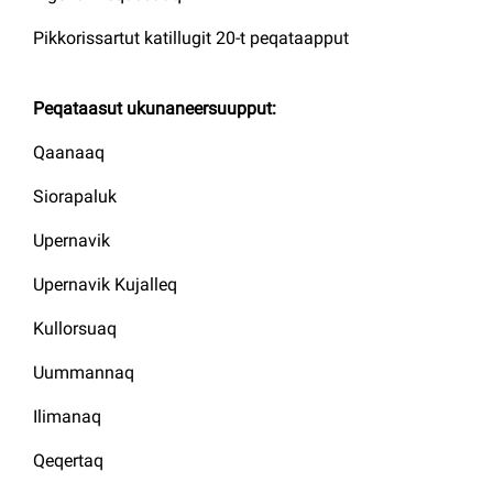
Pikkorissartut katillugit 20-t peqataapput
Peqataasut ukunaneersuupput:
Qaanaaq
Siorapaluk
Upernavik
Upernavik Kujalleq
Kullorsuaq
Uummannaq
Ilimanaq
Qeqertaq