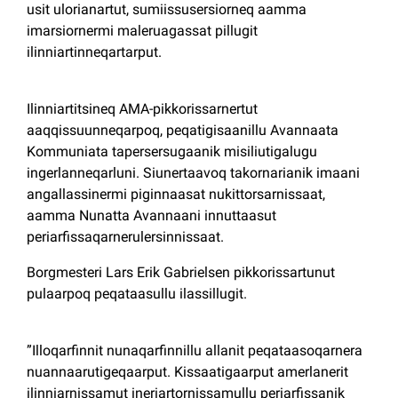
usit ulorianartut, sumiissusersiorneq aamma
imarsiornermi maleruagassat pillugit
ilinniartinneqartarput.
Ilinniartitsineq AMA-pikkorissarnertut
aaqqissuunneqarpoq, peqatigisaanillu Avannaata
Kommuniata tapersersugaanik misiliutigalugu
ingerlanneqarluni. Siunertaavoq takornarianik imaani
angallassinermi piginnaasat nukittorsarnissaat,
aamma Nunatta Avannaani innuttaasut
periarfissaqarnerulersinnissaat.
Borgmesteri Lars Erik Gabrielsen pikkorissartunut
pulaarpoq peqataasullu ilassillugit.
”Illoqarfinnit nunaqarfinnillu allanit peqataasoqarnera
nuannaarutigeqaarput. Kissaatigaarput amerlanerit
ilinniarnissamut ineriartornissamullu periarfissanik