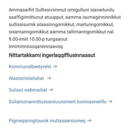
Ammasarfiit Sullissivimmut ornigulluni sianerlunilu
saaffiginnittunut atuupput, aamma isumaginninnikkut
sullissisumik ataasinngornikkut, marlunngornikkut,
sisamanngornikkut aamma tallimanngornikkut nal.
9.00-imiit 10.00-p tungaanut
inniminniisoqarsinnaavoq.
Nittartakkami ingerlaqqiffiusinnaasut
Kommunalbestyrelsi
Ataatsimiisitaliat
Sulisut webmailiat
Suliariumannittussarsiuussinerit tuniniaanerillu
Pigineqanngitsunik inuttassarsiuineq