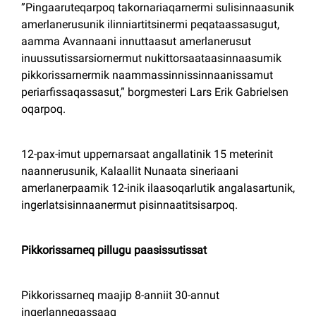
”Pingaaruteqarpoq takornariaqarnermi sulisinnaasunik
amerlanerusunik ilinniartitsinermi peqataassasugut,
aamma Avannaani innuttaasut amerlanerusut
inuussutissarsiornermut nukittorsaataasinnaasumik
pikkorissarnermik naammassinnissinnaanissamut
periarfissaqassasut,” borgmesteri Lars Erik Gabrielsen
oqarpoq.
12-pax-imut uppernarsaat angallatinik 15 meterinit
naannerusunik, Kalaallit Nunaata sineriaani
amerlanerpaamik 12-inik ilaasoqarlutik angalasartunik,
ingerlatsisinnaanermut pisinnaatitsisarpoq.
Pikkorissarneq pillugu paasissutissat
Pikkorissarneq maajip 8-anniit 30-annut
ingerlanneqassaaq