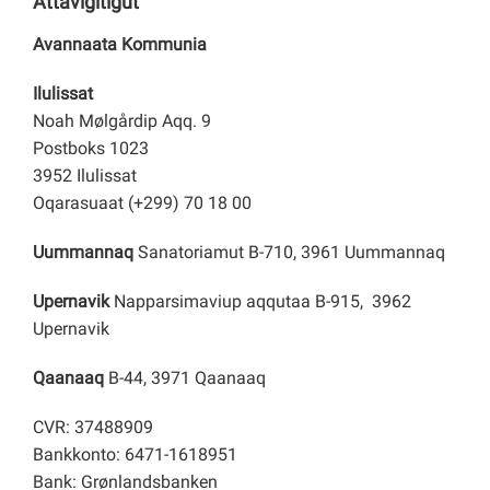
Attavigitigut
Avannaata Kommunia
Ilulissat
Noah Mølgårdip Aqq. 9
Postboks 1023
3952 Ilulissat
Oqarasuaat (+299) 70 18 00
Uummannaq
Sanatoriamut B-710, 3961 Uummannaq
Upernavik
Napparsimaviup aqqutaa B-915, 3962
Upernavik
Qaanaaq
B-44, 3971 Qaanaaq
CVR: 37488909
Bankkonto: 6471-1618951
Bank: Grønlandsbanken