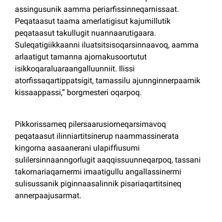
assingusunik aamma periarfissinneqarnissaat.
Peqataasut taama amerlatigisut kajumillutik
peqataasut takullugit nuannaarutigaara.
Suleqatigiikkaanni iluatsitsisoqarsinnaavoq, aamma
arlaatigut tamanna ajornakusoortutut
isikkoqaraluaraangalluunniit. Ilissi
atorfissaqartippatsigit, tamassilu ajunnginnerpaamik
kissaappassi,” borgmesteri oqarpoq.
Pikkorissarneq pilersaarusiorneqarsimavoq
peqataasut ilinniartitsinerup naammassinerata
kingorna aasaanerani ulapiffiusumi
sulilersinnaanngorlugit aaqqissuunneqarpoq, tassani
takornariaqarnermi imaatigullu angallassinermi
sulisussanik piginnaasalinnik pisariaqartitsineq
annerpaajusarmat.