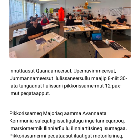
Kommuni pillugu paasissutissat
Innuttaasut Qaanaameersut, Upernavimmeersut,
Uummannameersut Ilulissaneersullu maajip 8-niit 30-
iata tungaanut Ilulissani pikkorissarnermut 12-pax-
imut peqataapput.
Pikkorissarneq Majoriaq aamma Avannaata
Kommunia suleqatigiissutigalugu ingerlanneqarpoq,
Imarsiornermik Ilinniarfiullu ilinniartitsineq isumagaa.
Pikkorissarnermi peqataasut ilaatigut motorilerineq,