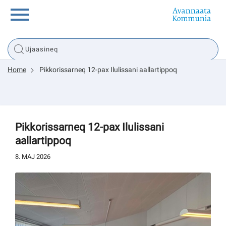
Innuttaasunut
Home
Pikkorissarneq 12-pax Ilulissani aallartippoq
Inuussutissarsiorneq
Politikki
Pikkorissarneq 12-pax Ilulissani
aallartippoq
Tassaarsuaq
8. MAJ 2026
sullissivik.gl
Pilersaarutinut isaavik