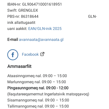
IBAN-nr: GL9064710001618951
Swift: GRENGLGX
PBS-nr: 86318644
GLN-
inik allattugaatit
uani aakkit:
EAN/GLN-inik 2025
E-mail
avannaata@avannaata.gl
Facebook
Ammasarfiit
Ataasinngorneq nal. 09:00 – 15:00
Marlunngorneq nal. 09:00 – 15:00
Pingasunngorneq nal. 09:00 - 12:00
(Ilaqutareeqarnermut Ingerlatsivik matoqqavoq)
Sisamanngorneq nal. 09:00 – 15:00
Tallimanngorneq nal. 09:00 – 15:00