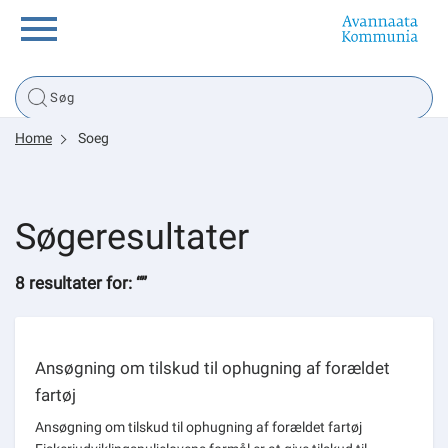
Borger
Home
Soeg
Erhverv
Politik
Søgeresultater
Tsunami
8 resultater for: “”
Ansøgning om tilskud til ophugning af forældet
sullissivik.gl
fartøj
Planportal
Ansøgning om tilskud til ophugning af forældet fartøj