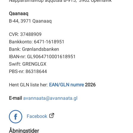
Napparsimaviup aqqutaa B-915, 3962 Upernavik
Qaanaaq
B-44, 3971 Qaanaaq
CVR: 37488909
Bankkonto: 6471-1618951
Bank: Grønlandsbanken
IBAN-nr: GL9064710001618951
Swift: GRENGLGX
PBS-nr: 86318644
Hent GLN liste her:
EAN/GLN numre
2026
E-mail
avannaata@avannaata.gl
Facebook
Åbningstider