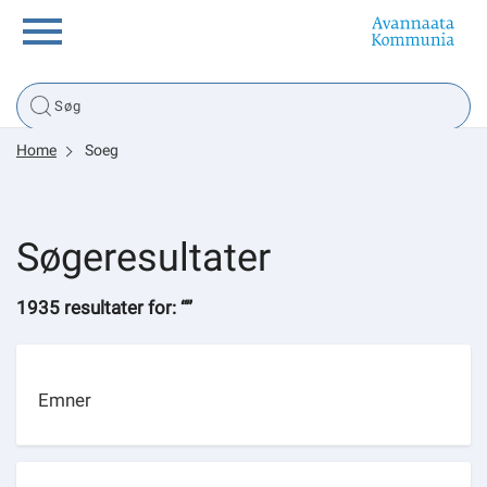
Borger
Home
Soeg
Erhverv
Politik
Søgeresultater
Tsunami
1935 resultater for: “”
Emner
sullissivik.gl
Planportal