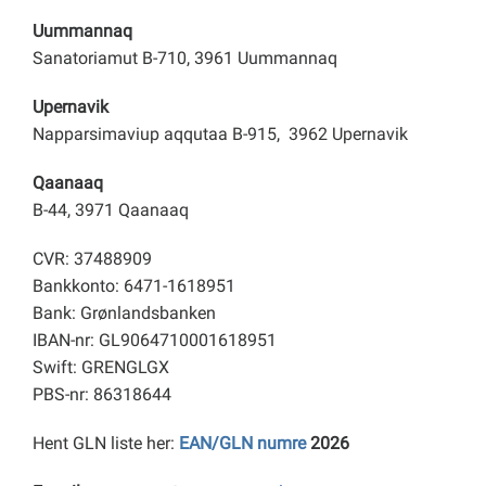
Uummannaq
Sanatoriamut B-710, 3961 Uummannaq
Upernavik
Napparsimaviup aqqutaa B-915, 3962 Upernavik
Qaanaaq
B-44, 3971 Qaanaaq
CVR: 37488909
Bankkonto: 6471-1618951
Bank: Grønlandsbanken
IBAN-nr: GL9064710001618951
Swift: GRENGLGX
PBS-nr: 86318644
Hent GLN liste her:
EAN/GLN numre
2026