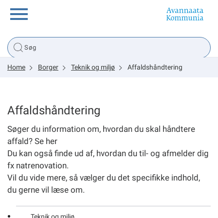
Borger
Home
Borger
Teknik og miljø
Affaldshåndtering
Erhverv
Politik
Affaldshåndtering
Søger du information om, hvordan du skal håndtere
Tsunami
affald? Se her
Du kan også finde ud af, hvordan du til- og afmelder dig
fx natrenovation.
Vil du vide mere, så vælger du det specifikke indhold,
sullissivik.gl
du gerne vil læse om.
Planportal
Teknik og miljø