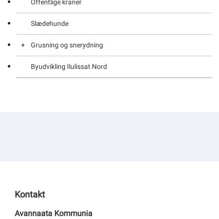
Offentlige kraner
Bådplads på land – Generelt om
Slædehunde
Bådplads på land – Klage
Grusning og snerydning
Byudvikling Ilulissat Nord
Grusning og Snerydning – Generelt om
Grusning og Snerydning – Klage
Kontakt
Avannaata Kommunia