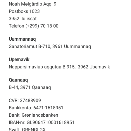
Noah Mølgårdip Aqq. 9
Postboks 1023
3952 Ilulissat
Telefon (+299) 70 18 00
Uummannaq
Sanatoriamut B-710, 3961 Uummannaq
Upernavik
Napparsimaviup aqqutaa B-915, 3962 Upernavik
Qaanaaq
B-44, 3971 Qaanaaq
CVR: 37488909
Bankkonto: 6471-1618951
Bank: Grønlandsbanken
IBAN-nr: GL9064710001618951
Swift: GRENGLGX