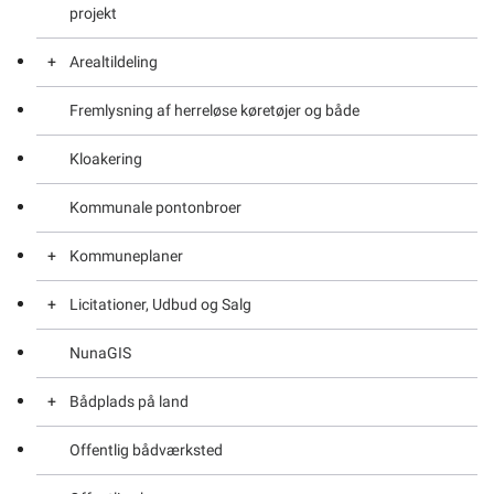
projekt
Arealtildeling
Fremlysning af herreløse køretøjer og både
Ansøgning om arealtildeling
Kloakering
Arealtildeling
Kommunale pontonbroer
Arealtildeling – Ophør og forlængelse
Kommuneplaner
Arealtildeling – Særligt om Hytter
Licitationer, Udbud og Salg
Midlertidig arealtildeling
Kommuneplaner – Ændringer
NunaGIS
Kommuneplaner – Generelt om
Udbud
Bådplads på land
Offentlig bådværksted
Bådplads på land – Ansøgning om