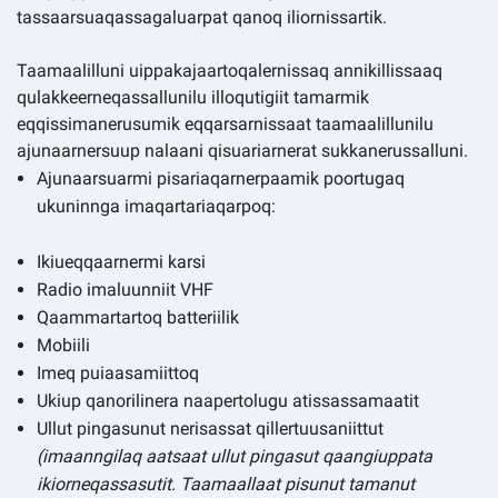
tassaarsuaqassagaluarpat qanoq iliornissartik.
Taamaalilluni uippakajaartoqalernissaq annikillissaaq
qulakkeerneqassallunilu illoqutigiit tamarmik
eqqissimanerusumik eqqarsarnissaat taamaalillunilu
ajunaarnersuup nalaani qisuariarnerat sukkanerussalluni.
Ajunaarsuarmi pisariaqarnerpaamik poortugaq
ukuninnga imaqartariaqarpoq:
Ikiueqqaarnermi karsi
Radio imaluunniit VHF
Qaammartartoq batteriilik
Mobiili
Imeq puiaasamiittoq
Ukiup qanorilinera naapertolugu atissassamaatit
Ullut pingasunut nerisassat qillertuusaniittut
(imaanngilaq aatsaat ullut pingasut qaangiuppata
ikiorneqassasutit. Taamaallaat pisunut tamanut