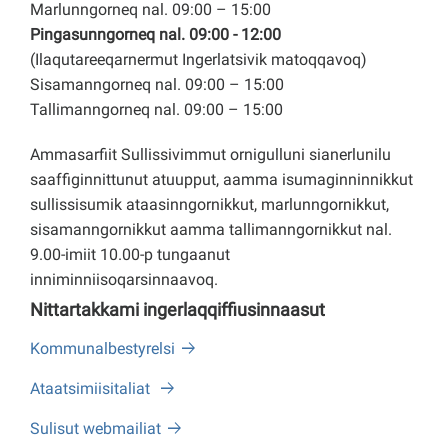
Marlunngorneq nal. 09:00 – 15:00
Pingasunngorneq nal. 09:00 - 12:00
(Ilaqutareeqarnermut Ingerlatsivik matoqqavoq)
Sisamanngorneq nal. 09:00 – 15:00
Tallimanngorneq nal. 09:00 – 15:00
Ammasarfiit Sullissivimmut ornigulluni sianerlunilu
saaffiginnittunut atuupput, aamma isumaginninnikkut
sullissisumik ataasinngornikkut, marlunngornikkut,
sisamanngornikkut aamma tallimanngornikkut nal.
9.00-imiit 10.00-p tungaanut
inniminniisoqarsinnaavoq.
Nittartakkami ingerlaqqiffiusinnaasut
Kommunalbestyrelsi
Ataatsimiisitaliat
Sulisut webmailiat