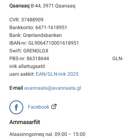
Qaanaaq
B-44, 3971 Qaanaaq
CVR: 37488909
Bankkonto: 6471-1618951
Bank: Grønlandsbanken
IBAN-nr: GL9064710001618951
Swift: GRENGLGX
PBS-nr: 86318644
GLN-
inik allattugaatit
uani aakkit:
EAN/GLN-inik 2025
E-mail
avannaata@avannaata.gl
Facebook
Ammasarfiit
Ataasinngorneq nal. 09:00 – 15:00