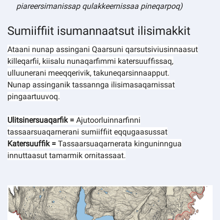
piareersimanissap qulakkeernissaa pineqarpoq)
Sumiiffiit isumannaatsut ilisimakkit
Ataani nunap assingani Qaarsuni qarsutsiviusinnaasut
killeqarfii, kiisalu nunaqarfimmi katersuuffissaq,
ulluunerani meeqqerivik, takuneqarsinnaapput.
Nunap assinganik tassannga ilisimasaqarnissat
pingaartuuvoq.
Ulitsinersuaqarfik
=
Ajutoorluinnarfinni
tassaarsuaqarnerani sumiiffiit eqqugaasussat
Katersuuffik
=
Tassaarsuaqarnerata kinguninngua
innuttaasut tamarmik ornitassaat.