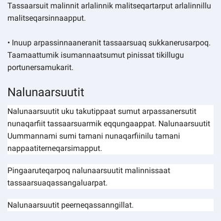
Tassaarsuit malinnit arlalinnik malitseqartarput arlalinnillu
malitseqarsinnaapput.
• Inuup arpassinnaaneranit tassaarsuaq sukkanerusarpoq.
Taamaattumik isumannaatsumut pinissat tikillugu
portunersamukarit.
Nalunaarsuutit
Nalunaarsuutit uku takutippaat sumut arpassanersutit
nunaqarfiit tassaarsuarmik eqqungaappat. Nalunaarsuutit
Uummannami sumi tamani nunaqarfiinilu tamani
nappaatiterneqarsimapput.
Pingaaruteqarpoq nalunaarsuutit malinnissaat
tassaarsuaqassangaluarpat.
Nalunaarsuutit peerneqassanngillat.