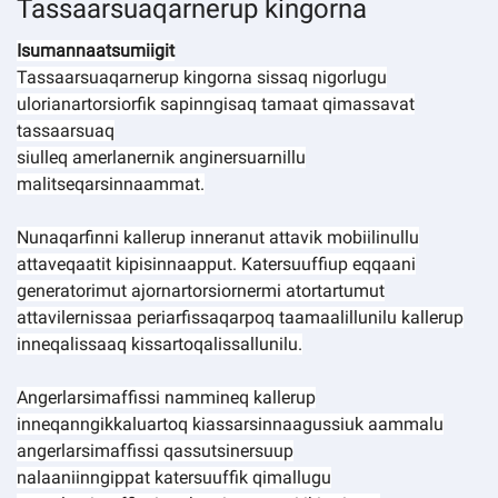
Tassaarsuaqarnerup kingorna
Isumannaatsumiigit
Tassaarsuaqarnerup kingorna sissaq nigorlugu
ulorianartorsiorfik sapinngisaq tamaat qimassavat
tassaarsuaq
siulleq amerlanernik anginersuarnillu
malitseqarsinnaammat.
Nunaqarfinni kallerup inneranut attavik mobiilinullu
attaveqaatit kipisinnaapput. Katersuuffiup eqqaani
generatorimut ajornartorsiornermi atortartumut
attavilernissaa periarfissaqarpoq taamaalillunilu kallerup
inneqalissaaq kissartoqalissallunilu.
Angerlarsimaffissi nammineq kallerup
inneqanngikkaluartoq kiassarsinnaagussiuk aammalu
angerlarsimaffissi qassutsinersuup
nalaaniinngippat katersuuffik qimallugu