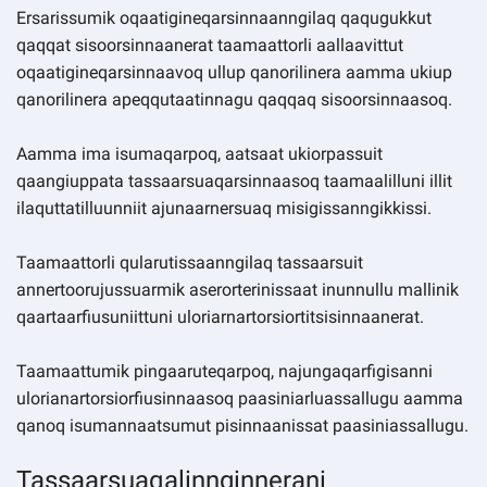
Ersarissumik oqaatigineqarsinnaanngilaq qaqugukkut
qaqqat sisoorsinnaanerat taamaattorli aallaavittut
oqaatigineqarsinnaavoq ullup qanorilinera aamma ukiup
qanorilinera apeqqutaatinnagu qaqqaq sisoorsinnaasoq.
Aamma ima isumaqarpoq, aatsaat ukiorpassuit
qaangiuppata tassaarsuaqarsinnaasoq taamaalilluni illit
ilaquttatilluunniit ajunaarnersuaq misigissanngikkissi.
Taamaattorli qularutissaanngilaq tassaarsuit
annertoorujussuarmik aserorterinissaat inunnullu mallinik
qaartaarfiusuniittuni uloriarnartorsiortitsisinnaanerat.
Taamaattumik pingaaruteqarpoq, najungaqarfigisanni
ulorianartorsiorfiusinnaasoq paasiniarluassallugu aamma
qanoq isumannaatsumut pisinnaanissat paasiniassallugu.
Tassaarsuaqalinnginnerani