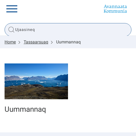
Innuttaasunut
Home
Tassaarsuaq
Uummannaq
Inuussutissarsiorneq
Politikki
Tassaarsuaq
Uummannaq
sullissivik.gl
Pilersaarutinut isaavik