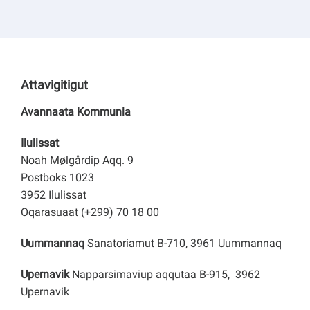
Attavigitigut
Avannaata Kommunia
Ilulissat
Noah Mølgårdip Aqq. 9
Postboks 1023
3952 Ilulissat
Oqarasuaat (+299) 70 18 00
Uummannaq
Sanatoriamut B-710, 3961 Uummannaq
Upernavik
Napparsimaviup aqqutaa B-915, 3962
Upernavik