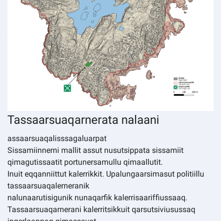
Tassaarsuaqarnerata nalaani
assaarsuaqalisssagaluarpat
Sissamiinnerni mallit assut nusutsippata sissamiit
qimagutissaatit portunersamullu qimaallutit.
Inuit eqqanniittut kalerrikkit. Upalungaarsimasut politiillu
tassaarsuaqalerneranik
nalunaarutisigunik nunaqarfik kalerrisaariffiussaaq.
Tassaarsuaqarnerani kalerritsikkuit qarsutsiviusussaq