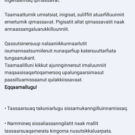
ingerlaannaq qimassavat.
Taamaattumik umiatsiat, inigisat, suliffiit atuarfilluunniit
ernertumik qimassavat. Pigisatit allat qimassavatit naak
annaassangaluarukkilluunniit.
Qassutsinersuup nalaaniikkunnaarlutit
isumannaatsumiileruit nunaqarfiup katersuuttarfiata
tungaanukarit.
Taamaalilluni kikkut ajunnginnersut imaluunniit
maqaasisaqartoqarnersoq upalungaarsimasut
paasilluarnissaanut qulakkiissavaat.
Eqqaamallugu!
• Tassaarsuaq takuniarlugu sissamukanngilluinnarnissaq.
• Nammineq sissaliassanngilatit naak mallit
tassaarsuaqarnerata kingorna nusutsikkaluarpata.