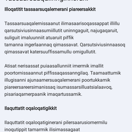
Illoqatitit tassaarsuqalernerani piareersakkit
Tassaarsuaqalernissaanut ilimasaarisoqassappat illillu
qarsutsiviusinnaasumiillutit uninngaguit, najugaqaruit,
suliguit imaluunniit atuaruit piffik
tamanna ingerlaannaq qimassavat. Qarsutsiviusinnaasoq
qimassavat katersuuffissamullu ornigullutit.
Atisat nerisassat puiaasallunniit imermik imallit
poortornissaannut piffissaqassanngilaq. Taamaattumik
illugisanni ajunaarnersuaqalernerani poortukkamik
piareersareersimanissaq isumassarsilluatsialaavoq,
pisariaqarnerpaanik imaqartussamik.
Ilaquttatit oqaloqatigikkit
Ilaquttatit oqaloqatiginerani pilersaarusiornermilu
inoqutippit tamarmik ilisimassagaat