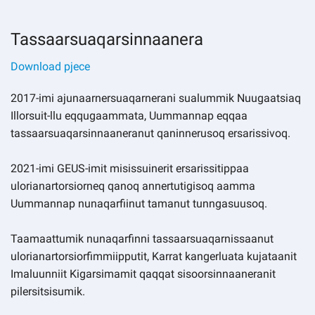
Kommuni pillugu paasissutissat
Tassaarsuaqarsinnaanera
Download pjece
2017-imi ajunaarnersuaqarnerani sualummik Nuugaatsiaq
Illorsuit-llu eqqugaammata, Uummannap eqqaa
tassaarsuaqarsinnaaneranut qaninnerusoq ersarissivoq.
2021-imi GEUS-imit misissuinerit ersarissitippaa
ulorianartorsiorneq qanoq annertutigisoq aamma
Uummannap nunaqarfiinut tamanut tunngasuusoq.
Taamaattumik nunaqarfinni tassaarsuaqarnissaanut
ulorianartorsiorfimmiipputit, Karrat kangerluata kujataanit
Imaluunniit Kigarsimamit qaqqat sisoorsinnaaneranit
pilersitsisumik.