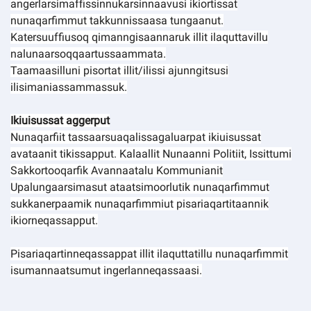
angerlarsimaffissinnukarsinnaavusi ikiortissat
nunaqarfimmut takkunnissaasa tungaanut.
Katersuuffiusoq qimanngisaannaruk illit ilaquttavillu
nalunaarsoqqaartussaammata.
Taamaasilluni pisortat illit/ilissi ajunngitsusi
ilisimaniassammassuk.
Ikiuisussat aggerput
Nunaqarfiit tassaarsuaqalissagaluarpat ikiuisussat
avataanit tikissapput. Kalaallit Nunaanni Politiit, Issittumi
Sakkortooqarfik Avannaatalu Kommunianit
Upalungaarsimasut ataatsimoorlutik nunaqarfimmut
sukkanerpaamik nunaqarfimmiut pisariaqartitaannik
ikiorneqassapput.
Pisariaqartinneqassappat illit ilaquttatillu nunaqarfimmit
isumannaatsumut ingerlanneqassaasi.