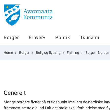
Borger
Borger
Erhverv
Politik
Tsunami
Erhverv
Home
Borger
Bolig og flytning
Flytning
Borger i Norden 
Politik
Tsunami
sullissivik.gl
Generelt
Mange borgere flytter på et tidspunkt imellem de nordiske lande
Planportal
fremmest sætte dig ind i alt det praktiske i forbindelse med 