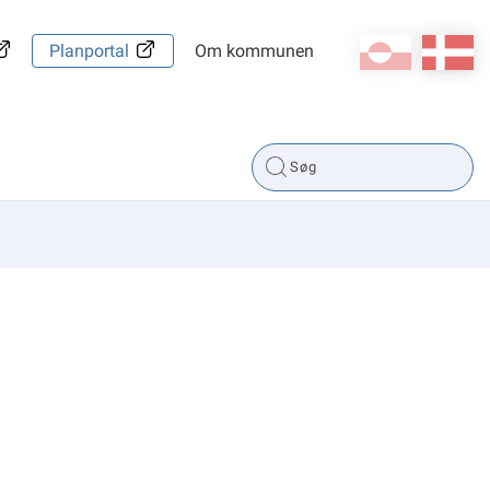
kl-GL
da
Planportal
Om kommunen