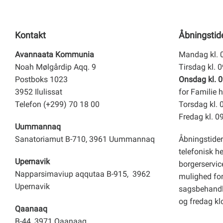
Kontakt
Åbningstid
Avannaata Kommunia
Mandag kl. 
Noah Mølgårdip Aqq. 9
Tirsdag kl. 
Postboks 1023
Onsdag kl. 0
3952 Ilulissat
for Familie h
Telefon (+299) 70 18 00
Torsdag kl. 
Fredag kl. 0
Uummannaq
Sanatoriamut B-710, 3961 Uummannaq
Åbningstider
telefonisk h
Upernavik
borgerservice
Napparsimaviup aqqutaa B-915, 3962
mulighed for 
Upernavik
sagsbehandl
og fredag kl
Qaanaaq
B-44, 3971 Qaanaaq