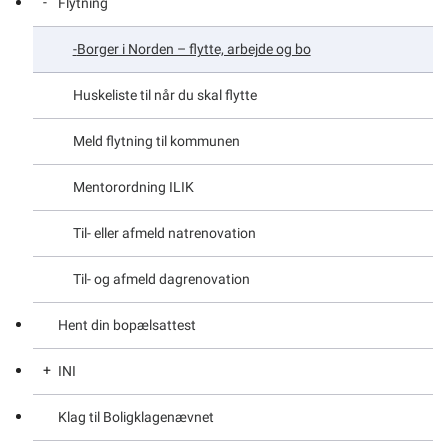
Flytning
Borger i Norden – flytte, arbejde og bo
Huskeliste til når du skal flytte
Meld flytning til kommunen
Mentorordning ILIK
Til- eller afmeld natrenovation
Til- og afmeld dagrenovation
Hent din bopælsattest
INI
Klag til Boligklagenævnet
Benyt INI’s selvbetjening – Oplysninger til INI beboer