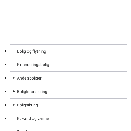
Bolig og flytning
Finanseringsbolig
Andelsboliger
Boligfinansiering
Finansieringsmuligheder for andelsboligforeninger
Boligsikring
Om andelsboliger
Boligfinansieringslån til nyopførte boliger
El, vand og varme
Generelt om boligfinansieringsloven
Ansøg om boligsikring