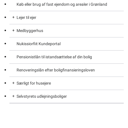
Køb eller brug af fast ejendom og arealer i Grønland
Oplysninger til INI beboer
Lejer til ejer
Oplysninger til INI boligsøger
Medbyggerhus
Opret dig som bruger og skriv dig op til INIs
Ejerforeninger – Generelt om
boligventeliste -Til INI Boligsøger
Nukissiorfiit Kundeportal
Lejer til ejer ordningen
Medbyggerhuse
Pensionistlån til istandsættelse af din bolig
Renoveringslån efter boligfinansieringsloven
Særligt for husejere
Selvstyrets udlejningsboliger
Husejerskifte – Meddel
Selvstyrets udlejningsboliger