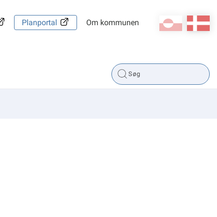
kl-GL
da
Planportal
Om kommunen