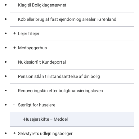
Klag til Boligklagenævnet
Meld flytning til kommunen
Benyt INI’s selvbetjening – Oplysninger til INI beboer
Køb eller brug af fast ejendom og arealer i Grønland
Mentorordning ILIK
Oplysninger til INI beboer
Lejer til ejer
Til- eller afmeld natrenovation
Oplysninger til INI boligsøger
Medbyggerhus
Til- og afmeld dagrenovation
Opret dig som bruger og skriv dig op til INIs
Ejerforeninger – Generelt om
boligventeliste -Til INI Boligsøger
Nukissiorfiit Kundeportal
Lejer til ejer ordningen
Medbyggerhuse
Pensionistlån til istandsættelse af din bolig
Renoveringslån efter boligfinansieringsloven
Særligt for husejere
Husejerskifte – Meddel
Selvstyrets udlejningsboliger