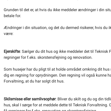
Om kommunen
Grunden til det er, at hvis du ikke meddeler ændringer i din situ
betale for.
Ændringer i din situation, og det du dermed risikerer, hvis du 
være:
Ejerskifte
: Sælger du dit hus og ikke meddeler det til Teknisk F
regninger for f.eks. skorstensfejning og renovation.
Som husejer har du pligt til at holde området omkring dit hus r
dig en regning for oprydningen. Den regning vil også kunne h
Forvaltning, at du har solgt dit hus.
Skilsmisse eller samlivsophør
: Bliver du skilt og du og din ti
hus, skal I sørge for at meddele dette til Teknisk Forvaltning. Gø
få regninger for f.eks. renovation og skorstensfejning.