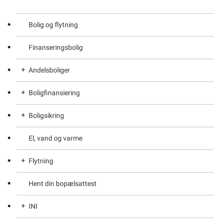
Bolig og flytning
Finanseringsbolig
Andelsboliger
Boligfinansiering
Finansieringsmuligheder for andelsboligforeninger
Boligsikring
Om andelsboliger
Boligfinansieringslån til nyopførte boliger
El, vand og varme
Generelt om boligfinansieringsloven
Ansøg om boligsikring
Flytning
Hent din bopælsattest
Borger i Norden – flytte, arbejde og bo
INI
Huskeliste til når du skal flytte