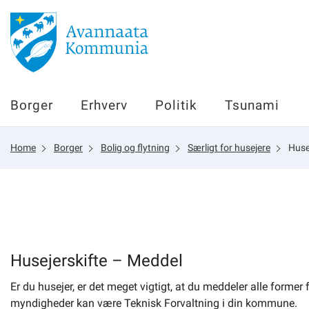
Borger
Borger
Erhverv
Politik
Tsunami
Erhverv
Home
Borger
Bolig og flytning
Særligt for husejere
Huse
Politik
Tsunami
sullissivik.gl
Husejerskifte – Meddel
Er du husejer, er det meget vigtigt, at du meddeler alle former 
Planportal
myndigheder kan være Teknisk Forvaltning i din kommune.