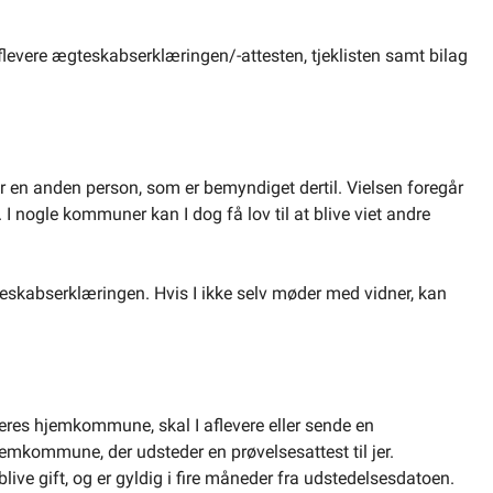
 aflevere ægteskabserklæringen/-attesten, tjeklisten samt bilag
r en anden person, som er bemyndiget dertil. Vielsen foregår
 nogle kommuner kan I dog få lov til at blive viet andre
teskabserklæringen. Hvis I ikke selv møder med vidner, kan
jeres hjemkommune, skal I aflevere eller sende en
emkommune, der udsteder en prøvelsesattest til jer.
blive gift, og er gyldig i fire måneder fra udstedelsesdatoen.