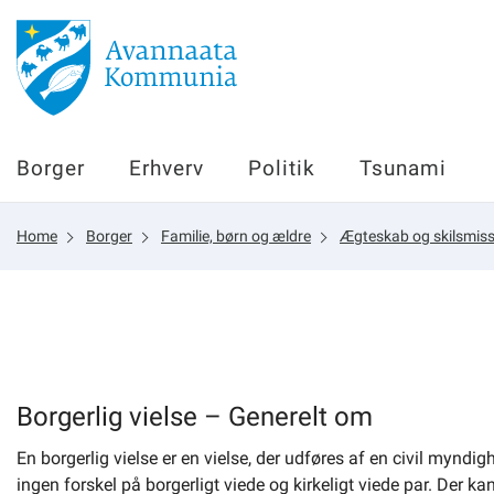
Borger
Borger
Erhverv
Politik
Tsunami
Erhverv
Home
Borger
Familie, børn og ældre
Ægteskab og skilsmis
Politik
Tsunami
sullissivik.gl
Borgerlig vielse – Generelt om
En borgerlig vielse er en vielse, der udføres af en civil mynd
Planportal
ingen forskel på borgerligt viede og kirkeligt viede par. Der ka