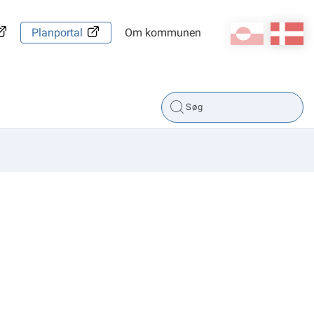
kl-GL
da
Planportal
Om kommunen