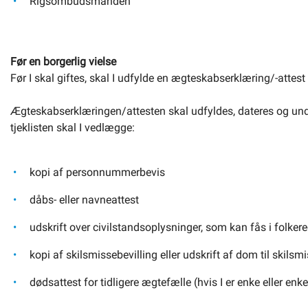
Rigsombudsmanden
Før en borgerlig vielse
Før I skal giftes, skal I udfylde en ægteskabserklæring/-attest 
Ægteskabserklæringen/attesten skal udfyldes, dateres og u
tjeklisten skal I vedlægge:
kopi af personnummerbevis
dåbs- eller navneattest
udskrift over civilstandsoplysninger, som kan fås i folkere
kopi af skilsmissebevilling eller udskrift af dom til skilsmis
dødsattest for tidligere ægtefælle (hvis I er enke eller en