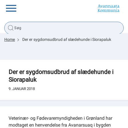
Borger
Home
Der er sygdomsudbrud af slædehunde i Siorapaluk
Erhverv
Politik
Der er sygdomsudbrud af slædehunde i
Siorapaluk
Tsunami
9. JANUAR 2018
sullissivik.gl
Veterinær- og Fødevaremyndigheden i Grønland har
Planportal
modtaget en henvendelse fra Avanarsuaq i bygden