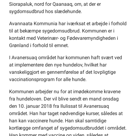
Siorapaluk, nord for Qaanaaq, om, at der er
Om kommunen
sygdomsudbrud hos slædehunde.
Avannaata Kommunia har iværksat et arbejde i forhold
til at bekæmpe sygedomsudbrud. Kommunen er i
kontakt med Veterinær- og Fødevaremyndigheden i
Grønland i forhold til emnet.
I Avanersuaq området har kommunen haft svært ved
at implementere den nye hundelov, hvilket har
vanskeliggjort en gennemførelse af det lovpligtige
vaccinationsprogram for alle hunde.
Kommunen arbejder nu for at imødekomme kravene
fra hundeloven. Der vil blive sendt en mand onsdag
den 10. januar 2018 fra Ilulissat til Avanersuaq
området. Han har taget nødvendige kurser, således at
han kan vaccinere hunde. Han skal samtidige
kortlægge omfanget af sygedomsudbruddet i området.
Han kommer med vaccine og viden, således at