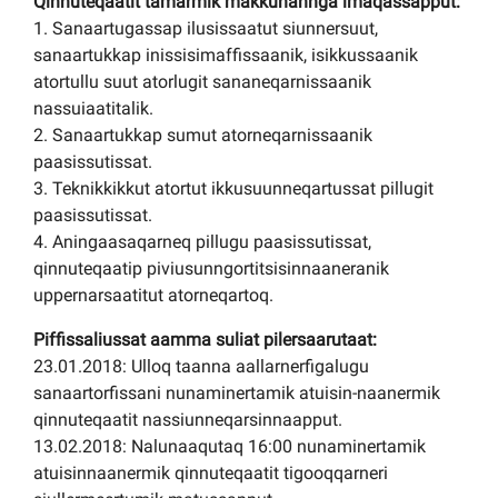
Qinnuteqaatit tamarmik makkunannga imaqassapput:
1. Sanaartugassap ilusissaatut siunnersuut,
sanaartukkap inissisimaffissaanik, isikkussaanik
atortullu suut atorlugit sananeqarnissaanik
nassuiaatitalik.
2. Sanaartukkap sumut atorneqarnissaanik
paasissutissat.
3. Teknikkikkut atortut ikkusuunneqartussat pillugit
paasissutissat.
4. Aningaasaqarneq pillugu paasissutissat,
qinnuteqaatip piviusunngortitsisinnaaneranik
uppernarsaatitut atorneqartoq.
Piffissaliussat aamma suliat pilersaarutaat:
23.01.2018: Ulloq taanna aallarnerfigalugu
sanaartorfissani nunaminertamik atuisin-naanermik
qinnuteqaatit nassiunneqarsinnaapput.
13.02.2018: Nalunaaqutaq 16:00 nunaminertamik
atuisinnaanermik qinnuteqaatit tigooqqarneri