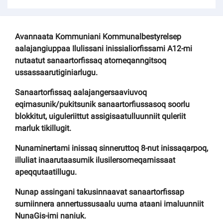
Avannaata Kommuniani Kommunalbestyrelsep
aalajangiuppaa Ilulissani inissialiorfissami A12-mi
nutaatut sanaartorfissaq atorneqanngitsoq
ussassaarutiginiarlugu.
Sanaartorfissaq aalajangersaaviuvoq
eqimasunik/pukitsunik sanaartorfiussasoq soorlu
blokkitut, uiguleriittut assigisaatulluunniit quleriit
marluk tikillugit.
Nunaminertami inissaq sinneruttoq 8-nut inissaqarpoq,
illuliat inaarutaasumik ilusilersorneqarnissaat
apeqqutaatillugu.
Nunap assingani takusinnaavat sanaartorfissap
sumiinnera annertussusaalu uuma ataani imaluunniit
NunaGis-imi naniuk.