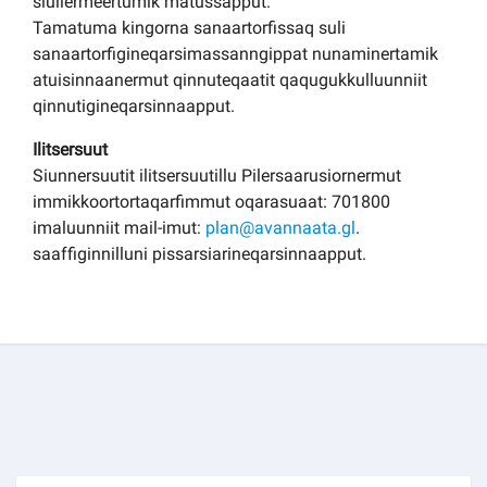
siullermeertumik matussapput.
Tamatuma kingorna sanaartorfissaq suli
sanaartorfigineqarsimassanngippat nunaminertamik
atuisinnaanermut qinnuteqaatit qaqugukkulluunniit
qinnutigineqarsinnaapput.
Ilitsersuut
Siunnersuutit ilitsersuutillu Pilersaarusiornermut
immikkoortortaqarfimmut oqarasuaat: 701800
imaluunniit mail-imut:
plan@avannaata.gl
.
saaffiginnilluni pissarsiarineqarsinnaapput.