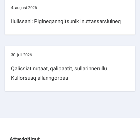
4. august 2026
Ilulissani: Pigineqanngitsunik inuttassarsiuineq
30. juli 2026
Qalissiat nutaat, qalipaatit, sullarinnerullu
Kullorsuaq allanngorpaa
Attavigitigut