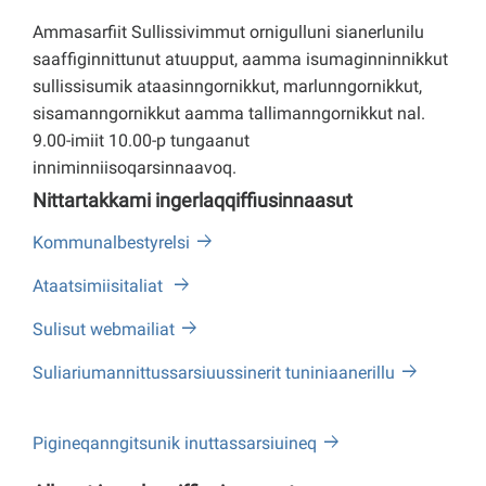
Ammasarfiit Sullissivimmut ornigulluni sianerlunilu
saaffiginnittunut atuupput, aamma isumaginninnikkut
sullissisumik ataasinngornikkut, marlunngornikkut,
sisamanngornikkut aamma tallimanngornikkut nal.
9.00-imiit 10.00-p tungaanut
inniminniisoqarsinnaavoq.
Nittartakkami ingerlaqqiffiusinnaasut
Kommunalbestyrelsi
Ataatsimiisitaliat
Sulisut webmailiat
Suliariumannittussarsiuussinerit tuniniaanerillu
Pigineqanngitsunik inuttassarsiuineq