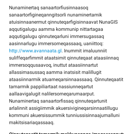
Nunaminertaq sanaartorfiusinnaasoq
sanaartorfigineqanngitsorli nunaminertamik
atuisinnaanermut qinnuteqarfigisinnaavat NunaGIS
aqqutigalugu aamma kommunip nittartagaa
aqqutigalugu qinnuteqarluni immersugassaq
aasinnarlugu immersorneqassaaq, uaniittoq:
http://www.avannaata.gl
. Inummit imaluunniit
suliffeqarfimmit ataatsimit qinnuteqaat ataasiinnaq
immersoqqusaavoq, inuttut ataasiinnartut
allassimasussaq aamma inatsisit malillugit
ataasiinnarmik atuarneqarsinnaassaaq. Qinnuteqaatit
tamarmik pappiliartaat nassiunneqartut
aallaavigalugit nalilersorneqarumaarput.
Nunaminertaq sanaartorfissaq qinnuteqartunit
arlalinnit assigiimmik akuersivigineqarsinnaatillugu
kommuni akuersissummik tunniussisinnaajumalluni
makitsisariaqassaaq.