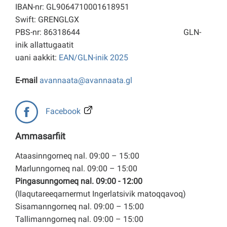
IBAN-nr: GL9064710001618951
Swift: GRENGLGX
PBS-nr: 86318644
GLN-
inik allattugaatit
uani aakkit:
EAN/GLN-inik 2025
E-mail
avannaata@avannaata.gl
Facebook
Ammasarfiit
Ataasinngorneq nal. 09:00 – 15:00
Marlunngorneq nal. 09:00 – 15:00
Pingasunngorneq nal. 09:00 - 12:00
(Ilaqutareeqarnermut Ingerlatsivik matoqqavoq)
Sisamanngorneq nal. 09:00 – 15:00
Tallimanngorneq nal. 09:00 – 15:00