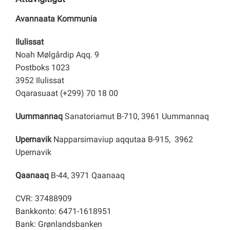
Avannaata Kommunia
Ilulissat
Noah Mølgårdip Aqq. 9
Postboks 1023
3952 Ilulissat
Oqarasuaat (+299) 70 18 00
Uummannaq
Sanatoriamut B-710, 3961 Uummannaq
Upernavik
Napparsimaviup aqqutaa B-915, 3962
Upernavik
Qaanaaq
B-44, 3971 Qaanaaq
CVR: 37488909
Bankkonto: 6471-1618951
Bank: Grønlandsbanken