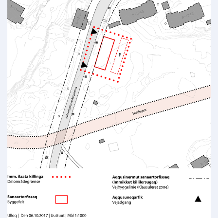
Kommuni pillugu paasissutissat