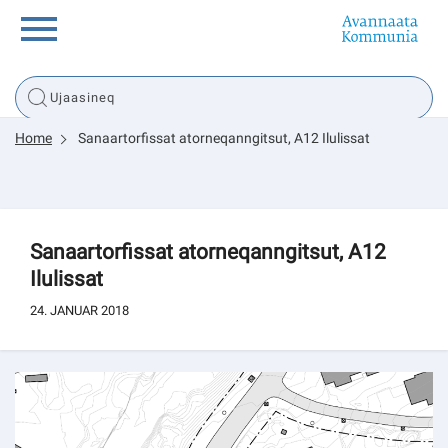
Innuttaasunut
Home
Sanaartorfissat atorneqanngitsut, A12 Ilulissat
Inuussutissarsiorneq
Politikki
Sanaartorfissat atorneqanngitsut, A12
Ilulissat
Tassaarsuaq
24. JANUAR 2018
sullissivik.gl
Pilersaarutinut isaavik