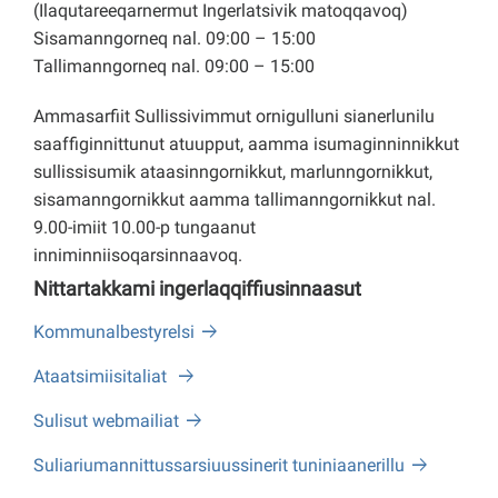
(Ilaqutareeqarnermut Ingerlatsivik matoqqavoq)
Sisamanngorneq nal. 09:00 – 15:00
Tallimanngorneq nal. 09:00 – 15:00
Ammasarfiit Sullissivimmut ornigulluni sianerlunilu
saaffiginnittunut atuupput, aamma isumaginninnikkut
sullissisumik ataasinngornikkut, marlunngornikkut,
sisamanngornikkut aamma tallimanngornikkut nal.
9.00-imiit 10.00-p tungaanut
inniminniisoqarsinnaavoq.
Nittartakkami ingerlaqqiffiusinnaasut
Kommunalbestyrelsi
Ataatsimiisitaliat
Sulisut webmailiat
Suliariumannittussarsiuussinerit tuniniaanerillu