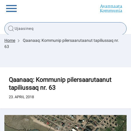
Innuttaasunut
Home
Qaanaaq: Kommunip pilersaarutaanut tapiliussaq nr.
Inuussutissarsiorneq
63
Politikki
Qaanaaq: Kommunip pilersaarutaanut
Tassaarsuaq
tapiliussaq nr. 63
23. APRIL 2018
sullissivik.gl
Pilersaarutinut isaavik