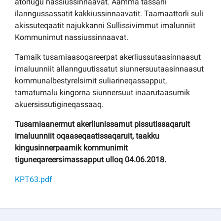
atorlugu nassiussinnaavat. Aamma tassani
ilanngussassatit kakkiussinnaavatit. Taamaattorli suli
akissuteqaatit najukkanni Sullissivimmut imalunniit
Kommunimut nassiussinnaavat.
Tamaik tusarniaasoqareerpat akerliussutaasinnaasut
imaluunniit allannguutissatut siunnersuutaasinnaasut
kommunalbestyrelsimit suliarineqassapput,
tamatumalu kingorna siunnersuut inaarutaasumik
akuersissutigineqassaaq.
Tusarniaanermut akerliunissamut pissutissaqaruit
imaluunniit oqaaseqaatissaqaruit, taakku
kingusinnerpaamik kommunimit
tiguneqareersimassapput ulloq 04.06.2018.
KPT63.pdf