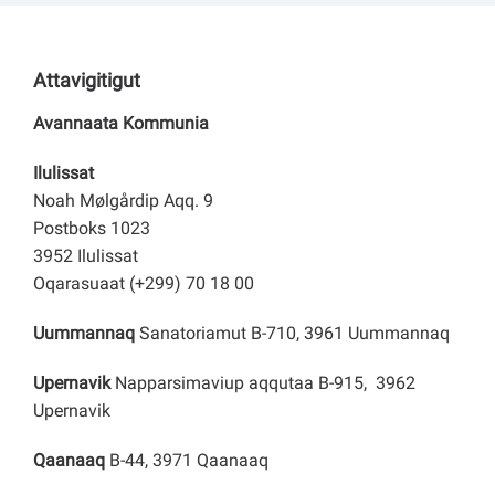
Attavigitigut
Avannaata Kommunia
Ilulissat
Noah Mølgårdip Aqq. 9
Postboks 1023
3952 Ilulissat
Oqarasuaat (+299) 70 18 00
Uummannaq
Sanatoriamut B-710, 3961 Uummannaq
Upernavik
Napparsimaviup aqqutaa B-915, 3962
Upernavik
Qaanaaq
B-44, 3971 Qaanaaq