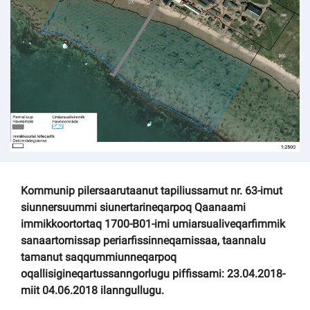
Kommuni pillugu paasissutissat
Kommunip pilersaarutaanut tapiliussamut nr. 63-imut
siunnersuummi siunertarineqarpoq Qaanaami
immikkoortortaq 1700-B01-imi umiarsualiveqarfimmik
sanaartornissap periarfissinneqarnissaa, taannalu
tamanut saqqummiunneqarpoq
oqallisigineqartussanngorlugu piffissami: 23.04.2018-
miit 04.06.2018 ilanngullugu.