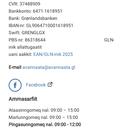
CVR: 37488909
Bankkonto: 6471-1618951
Bank: Grønlandsbanken
IBAN-nr: GL9064710001618951
Swift: GRENGLGX
PBS-nr: 86318644
GLN-
inik allattugaatit
uani aakkit:
EAN/GLN-inik 2025
E-mail
avannaata@avannaata.gl
Facebook
Ammasarfiit
Ataasinngorneq nal. 09:00 – 15:00
Marlunngorneq nal. 09:00 – 15:00
Pingasunngorneq nal. 09:00 - 12:00