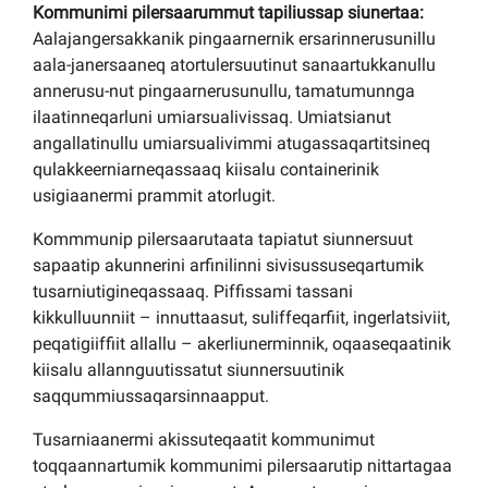
Kommunimi pilersaarummut tapiliussap siunertaa:
Aalajangersakkanik pingaarnernik ersarinnerusunillu
aala-janersaaneq atortulersuutinut sanaartukkanullu
annerusu-nut pingaarnerusunullu, tamatumunnga
ilaatinneqarluni umiarsualivissaq. Umiatsianut
angallatinullu umiarsualivimmi atugassaqartitsineq
qulakkeerniarneqassaaq kiisalu containerinik
usigiaanermi prammit atorlugit.
Kommmunip pilersaarutaata tapiatut siunnersuut
sapaatip akunnerini arfinilinni sivisussuseqartumik
tusarniutigineqassaaq. Piffissami tassani
kikkulluunniit – innuttaasut, suliffeqarfiit, ingerlatsiviit,
peqatigiiffiit allallu – akerliunerminnik, oqaaseqaatinik
kiisalu allannguutissatut siunnersuutinik
saqqummiussaqarsinnaapput.
Tusarniaanermi akissuteqaatit kommunimut
toqqaannartumik kommunimi pilersaarutip nittartagaa