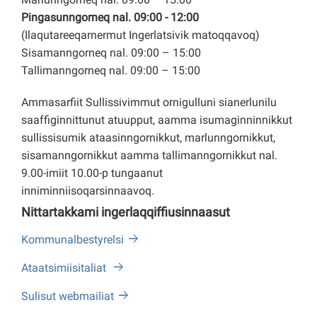
Pingasunngorneq nal. 09:00 - 12:00
(Ilaqutareeqarnermut Ingerlatsivik matoqqavoq)
Sisamanngorneq nal. 09:00 – 15:00
Tallimanngorneq nal. 09:00 – 15:00
Ammasarfiit Sullissivimmut ornigulluni sianerlunilu
saaffiginnittunut atuupput, aamma isumaginninnikkut
sullissisumik ataasinngornikkut, marlunngornikkut,
sisamanngornikkut aamma tallimanngornikkut nal.
9.00-imiit 10.00-p tungaanut
inniminniisoqarsinnaavoq.
Nittartakkami ingerlaqqiffiusinnaasut
Kommunalbestyrelsi
Ataatsimiisitaliat
Sulisut webmailiat