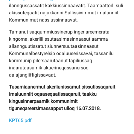
ilanngussassatit kakkiussinnaavatit. Taamaattorli suli
akissuteqaatit najukkanni Sullissivimmut imalunniit
Kommunimut nassiussinnaavat.
Tamanut saqqummiussinerup ingerlareernerata
kingorna, akerliliissutaasimasinnaasut aamma
allannguutissatut siunnersuutaasinnaasut
Kommunalbestyrelsip oqaluuserissavai, tassanilu
kommunip pilersaarutaanut tapiliussaq
inaarutaasumik akuerineqassanersoq
aalajangiiffigissavaat.
Tusarniaanermut akerliunissamut pissutissaqaruit
imaluunniit oqaaseqaatissaqaruit, taakku
kingusinnerpaamik kommunimit
tiguneqareersimassapput ulloq 16.07.2018.
KPT65.pdf