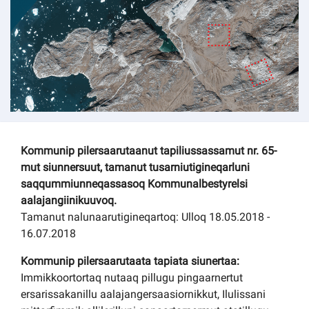
Kommuni pillugu paasissutissat
Kommunip pilersaarutaanut tapiliussassamut nr. 65-
mut siunnersuut, tamanut tusarniutigineqarluni
saqqummiunneqassasoq Kommunalbestyrelsi
aalajangiinikuuvoq.
Tamanut nalunaarutigineqartoq: Ulloq 18.05.2018 -
16.07.2018
Kommunip pilersaarutaata tapiata siunertaa:
Immikkoortortaq nutaaq pillugu pingaarnertut
ersarissakanillu aalajangersaasiornikkut, Ilulissani