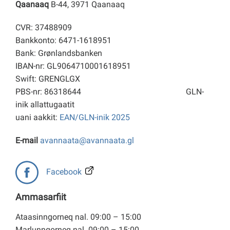
Qaanaaq
B-44, 3971 Qaanaaq
CVR: 37488909
Bankkonto: 6471-1618951
Bank: Grønlandsbanken
IBAN-nr: GL9064710001618951
Swift: GRENGLGX
PBS-nr: 86318644
GLN-
inik allattugaatit
uani aakkit:
EAN/GLN-inik 2025
E-mail
avannaata@avannaata.gl
Facebook
Ammasarfiit
Ataasinngorneq nal. 09:00 – 15:00
Marlunngorneq nal. 09:00 – 15:00