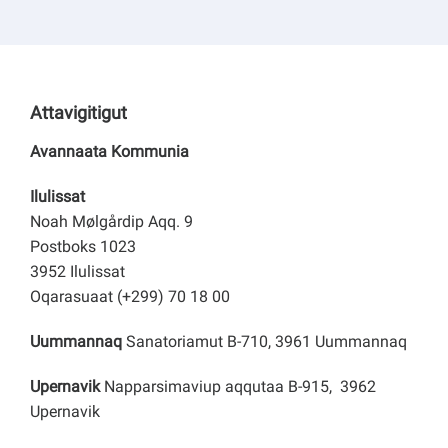
Attavigitigut
Avannaata Kommunia
Ilulissat
Noah Mølgårdip Aqq. 9
Postboks 1023
3952 Ilulissat
Oqarasuaat (+299) 70 18 00
Uummannaq
Sanatoriamut B-710, 3961 Uummannaq
Upernavik
Napparsimaviup aqqutaa B-915, 3962
Upernavik