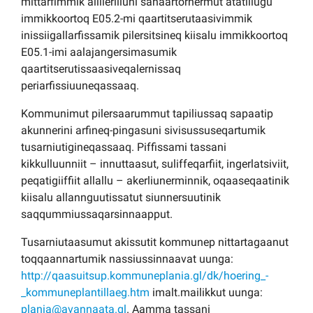
mittarfimmik allilerilluni sanaartornermut atatillugu
immikkoortoq E05.2-mi qaartitserutaasivimmik
inissiigallarfissamik pilersitsineq kiisalu immikkoortoq
E05.1-imi aalajangersimasumik
qaartitserutissaasiveqalernissaq
periarfissiuuneqassaaq.
Kommunimut pilersaarummut tapiliussaq sapaatip
akunnerini arfineq-pingasuni sivisussuseqartumik
tusarniutigineqassaaq. Piffissami tassani
kikkulluunniit – innuttaasut, suliffeqarfiit, ingerlatsiviit,
peqatigiiffiit allallu – akerliunerminnik, oqaaseqaatinik
kiisalu allannguutissatut siunnersuutinik
saqqummiussaqarsinnaapput.
Tusarniutaasumut akissutit kommunep nittartagaanut
toqqaannartumik nassiussinnaavat uunga:
http://qaasuitsup.kommuneplania.gl/dk/hoering_-
_kommuneplantillaeg.htm
imalt.mailikkut uunga:
plania@avannaata.gl
. Aamma tassani