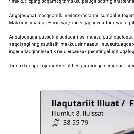
timikkut ippingisaqarneq,tamakku pillugit saaffiginnissinna
Angajoqqaat meeqqamik ineriartorneranni isumaaluuteqar
Makkuusinnaasut – meeraq/ meeqqap ineriartorneranut pits
Angajoqqqaarpassuit pisariaqartissinnaasarpaat oqaloqatin
aaqqiangiinngissutitsik, makkuusinnaasut, inuusuttuaqqap 
ingerlariaqqinnissartik nalulerpassuk peqatingalugit oqalo
Tamakkuupput ajornartorsiutit eqqartorneqarsinnaasut a