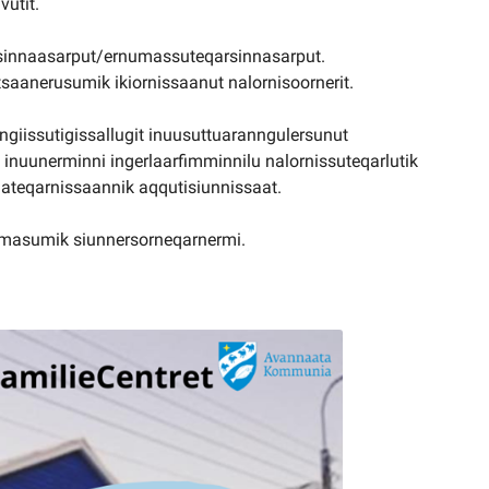
vutit.
sinnaasarput/ernumassuteqarsinnasarput.
aanerusumik ikiornissaanut nalornisoornerit.
giissutigissallugit inuusuttuaranngulersunut
inuunerminni ingerlaarfimminnilu nalornissuteqarlutik
qateqarnissaannik aqqutisiunnissaat.
mmasumik siunnersorneqarnermi.