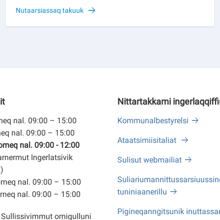
Nutaarsiassaq takuuk
it
Nittartakkami ingerlaqqiff
eq nal. 09:00 – 15:00
Kommunalbestyrelsi
eq nal. 09:00 – 15:00
Ataatsimiisitaliat
neq nal. 09:00 - 12:00
arnermut Ingerlatsivik
Sulisut webmailiat
)
Suliariumannittussarsiuussine
neq nal. 09:00 – 15:00
tuniniaanerillu
neq nal. 09:00 – 15:00
Pigineqanngitsunik inuttassa
Sullissivimmut ornigulluni