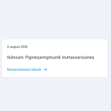
4. august 2026
Ilulissani: Pigineqanngitsunik inuttassarsiuineq
Nutaarsiassaq takuuk