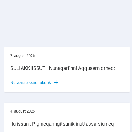
7. august 2026
SULIAKKIISSUT : Nunaqarfinni Aqquserniorneq:
Nutaarsiassaq takuuk
4. august 2026
Ilulissani: Pigineqanngitsunik inuttassarsiuineq