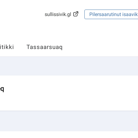
sullissivik.gl
Pilersaarutinut isaavik
itikki
Tassaarsuaq
eq