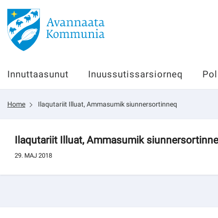
Innuttaasunut
Innuttaasunut
Inuussutissarsiorneq
Pol
Inuussutissarsiorneq
Home
Ilaqutariit Illuat, Ammasumik siunnersortinneq
Politikki
Tassaarsuaq
Ilaqutariit Illuat, Ammasumik siunnersortinn
29. MAJ 2018
sullissivik.gl
Pilersaarutinut isaavik