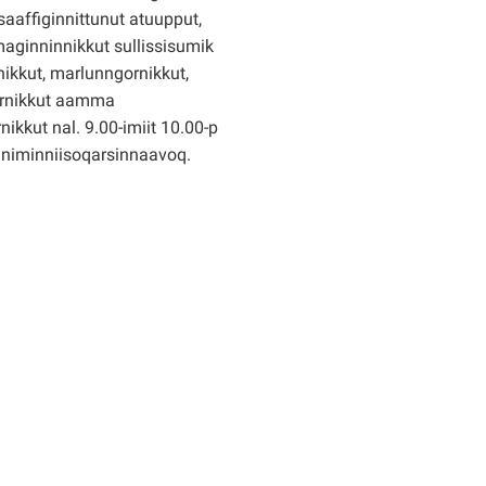
saaffiginnittunut atuupput,
ginninnikkut sullissisumik
ikkut, marlunngornikkut,
rnikkut aamma
nikkut nal. 9.00-imiit 10.00-p
nniminniisoqarsinnaavoq.