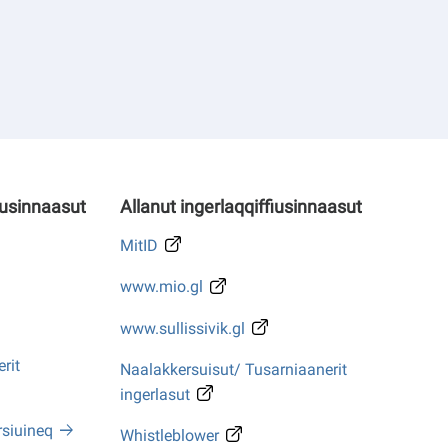
iusinnaasut
Allanut ingerlaqqiffiusinnaasut
MitID
www.mio.gl
www.sullissivik.gl
rit
Naalakkersuisut/ Tusarniaanerit
ingerlasut
rsiuineq
Whistleblower