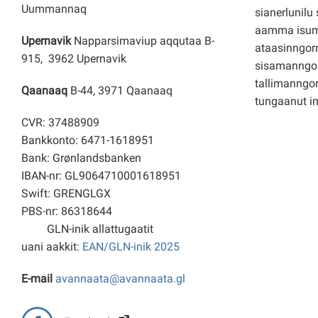
Uummannaq
sianerlunilu 
aamma isuma
Upernavik
Napparsimaviup aqqutaa B-
ataasinngorn
915, 3962 Upernavik
sisamanngo
tallimanngor
Qaanaaq
B-44, 3971 Qaanaaq
tungaanut i
CVR: 37488909
Bankkonto: 6471-1618951
Bank: Grønlandsbanken
IBAN-nr: GL9064710001618951
Swift: GRENGLGX
PBS-nr: 86318644
GLN-inik allattugaatit
uani aakkit:
EAN/GLN-inik 2025
E-mail
avannaata@avannaata.gl