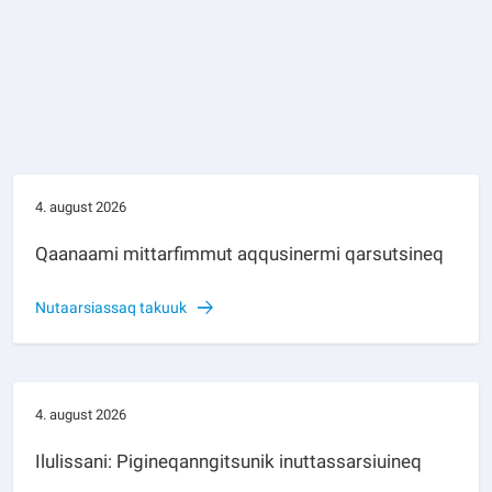
4. august 2026
Qaanaami mittarfimmut aqqusinermi qarsutsineq
Nutaarsiassaq takuuk
4. august 2026
Ilulissani: Pigineqanngitsunik inuttassarsiuineq