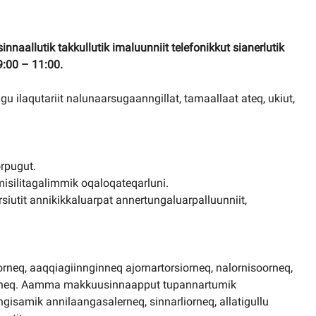
nnaallutik takkullutik imaluunniit telefonikkut sianerlutik
9:00 – 11:00.
ilaqutariit nalunaarsugaanngillat, tamaallaat ateq, ukiut,
rpugut.
isilitagalimmik oqaloqateqarluni.
orsiutit annikikkaluarpat annertungaluarpalluunniit,
liorneq, aaqqiagiinnginneq ajornartorsiorneq, nalornisoorneq,
nneq. Aamma makkuusinnaapput tupannartumik
isamik annilaangasalerneq, sinnarliorneq, allatigullu