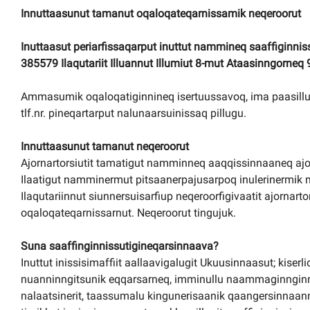
Innuttaasunut tamanut oqaloqateqarnissamik neqeroorut
Kommuni pillugu paasissutissat
Inuttaasut periarfissaqarput inuttut nammineq saaffiginnissi
385579 Ilaqutariit Illuannut Illumiut 8-mut Ataasinngorneq 
Ammasumik oqaloqatiginnineq isertuussavoq, ima paasillugu 
tlf.nr. pineqartarput nalunaarsuinissaq pillugu.
Innuttaasunut tamanut neqeroorut
Ajornartorsiutit tamatigut namminneq aaqqissinnaaneq ajo
Ilaatigut namminermut pitsaanerpajusarpoq inulerinermik m
Ilaqutariinnut siunnersuisarfiup neqeroorfigivaatit ajornart
oqaloqateqarnissarnut. Neqeroorut tingujuk.
Suna saaffinginnissutigineqarsinnaava?
Inuttut inissisimaffiit aallaavigalugit Ukuusinnaasut; kiser
nuanninngitsunik eqqarsarneq, imminullu naammaginngi
nalaatsinerit, taassumalu kingunerisaanik qaangersinnaanng