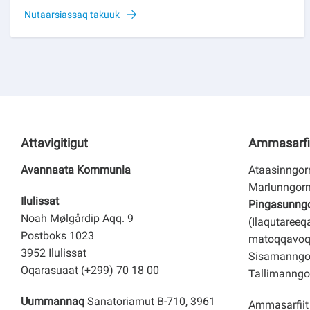
Nutaarsiassaq takuuk
Attavigitigut
Ammasarfi
Avannaata Kommunia
Ataasinngorn
Marlunngorn
Ilulissat
Pingasunngor
Noah Mølgårdip Aqq. 9
(Ilaqutareeq
Postboks 1023
matoqqavoq
3952 Ilulissat
Sisamanngor
Oqarasuaat (+299) 70 18 00
Tallimanngor
Uummannaq
Sanatoriamut B-710, 3961
Ammasarfiit 