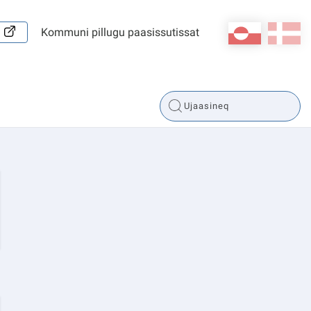
kl-GL
da
Kommuni pillugu paasissutissat