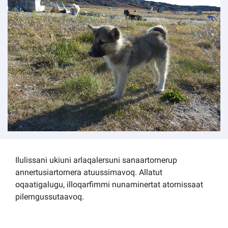
Kommuni pillugu paasissutissat
Ilulissani ukiuni arlaqalersuni sanaartornerup
annertusiartornera atuussimavoq. Allatut
oqaatigalugu, illoqarfimmi nunaminertat atornissaat
pilerngussutaavoq.