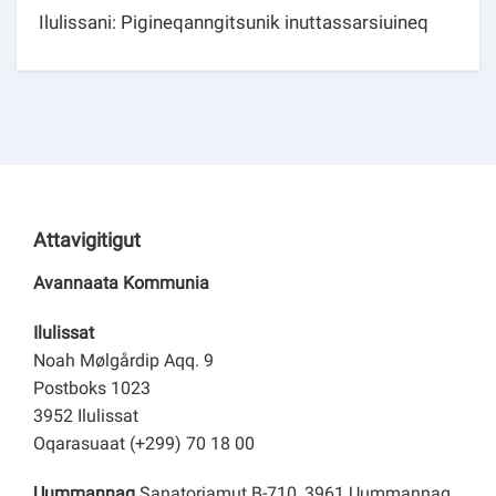
Ilulissani: Pigineqanngitsunik inuttassarsiuineq
Attavigitigut
Avannaata Kommunia
Ilulissat
Noah Mølgårdip Aqq. 9
Postboks 1023
3952 Ilulissat
Oqarasuaat (+299) 70 18 00
Uummannaq
Sanatoriamut B-710, 3961 Uummannaq