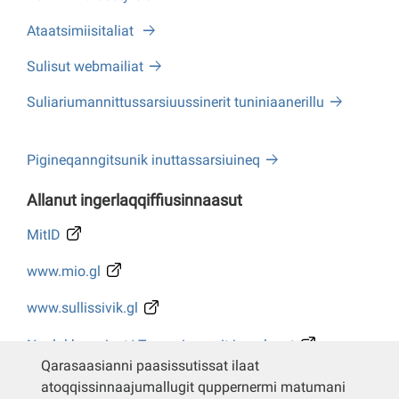
Ataatsimiisitaliat
Sulisut webmailiat
Suliariumannittussarsiuussinerit tuniniaanerillu
Pigineqanngitsunik inuttassarsiuineq
Allanut ingerlaqqiffiusinnaasut
MitID
www.mio.gl
www.sullissivik.gl
Naalakkersuisut/ Tusarniaanerit ingerlasut
Qarasaasianni paasissutissat ilaat
Whistleblower
atoqqissinnaajumallugit quppernermi matumani