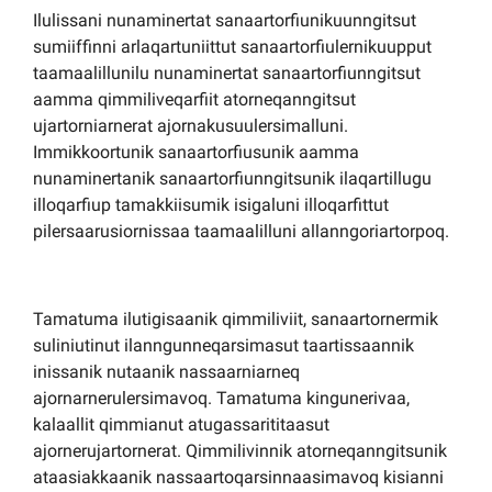
Ilulissani nunaminertat sanaartorfiunikuunngitsut
sumiiffinni arlaqartuniittut sanaartorfiulernikuupput
taamaalillunilu nunaminertat sanaartorfiunngitsut
aamma qimmiliveqarfiit atorneqanngitsut
ujartorniarnerat ajornakusuulersimalluni.
Immikkoortunik sanaartorfiusunik aamma
nunaminertanik sanaartorfiunngitsunik ilaqartillugu
illoqarfiup tamakkiisumik isigaluni illoqarfittut
pilersaarusiornissaa taamaalilluni allanngoriartorpoq.
Tamatuma ilutigisaanik qimmiliviit, sanaartornermik
suliniutinut ilanngunneqarsimasut taartissaannik
inissanik nutaanik nassaarniarneq
ajornarnerulersimavoq. Tamatuma kingunerivaa,
kalaallit qimmianut atugassarititaasut
ajornerujartornerat. Qimmilivinnik atorneqanngitsunik
ataasiakkaanik nassaartoqarsinnaasimavoq kisianni