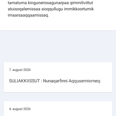
tamatuma kingunerissagunarpaa qimmilivittut
atuisoqalernissaa sioqqullugu immikkoortumik
imaarsaaqqaarnissaq.
7. august 2026
SULIAKKIISSUT : Nunaqarfinni Aqquserniorneq:
4. august 2026