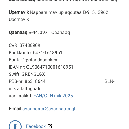
Upernavik
Napparsimaviup aqqutaa B-915, 3962
Upernavik
Qaanaaq
B-44, 3971 Qaanaaq
CVR: 37488909
Bankkonto: 6471-1618951
Bank: Grønlandsbanken
IBAN-nr: GL9064710001618951
Swift: GRENGLGX
PBS-nr: 86318644
GLN-
inik allattugaatit
uani aakkit:
EAN/GLN-inik 2025
E-mail
avannaata@avannaata.gl
Facebook