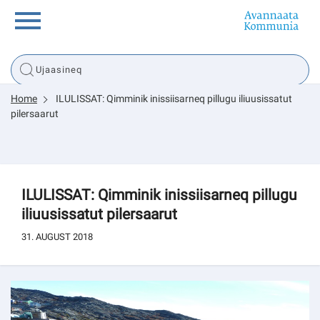
Innuttaasunut
Home
ILULISSAT: Qimminik inissiisarneq pillugu iliuusissatut
Inuussutissarsiorneq
pilersaarut
Politikki
ILULISSAT: Qimminik inissiisarneq pillugu
Tassaarsuaq
iliuusissatut pilersaarut
31. AUGUST 2018
sullissivik.gl
Pilersaarutinut isaavik