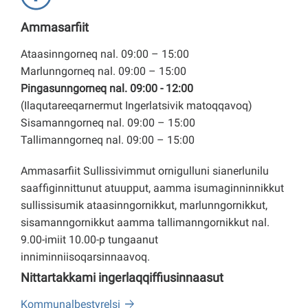
Ammasarfiit
Ataasinngorneq nal. 09:00 – 15:00
Marlunngorneq nal. 09:00 – 15:00
Pingasunngorneq nal. 09:00 - 12:00
(Ilaqutareeqarnermut Ingerlatsivik matoqqavoq)
Sisamanngorneq nal. 09:00 – 15:00
Tallimanngorneq nal. 09:00 – 15:00
Ammasarfiit Sullissivimmut ornigulluni sianerlunilu
saaffiginnittunut atuupput, aamma isumaginninnikkut
sullissisumik ataasinngornikkut, marlunngornikkut,
sisamanngornikkut aamma tallimanngornikkut nal.
9.00-imiit 10.00-p tungaanut
inniminniisoqarsinnaavoq.
Nittartakkami ingerlaqqiffiusinnaasut
Kommunalbestyrelsi