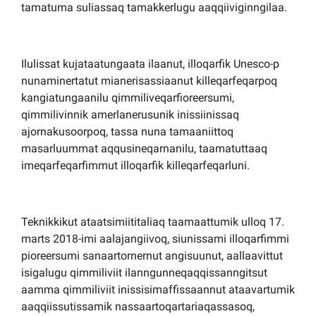
tamatuma suliassaq tamakkerlugu aaqqiiviginngilaa.
Ilulissat kujataatungaata ilaanut, illoqarfik Unesco-p
nunaminertatut mianerisassiaanut killeqarfeqarpoq
kangiatungaanilu qimmiliveqarfioreersumi,
qimmilivinnik amerlanerusunik inissiinissaq
ajornakusoorpoq, tassa nuna tamaaniittoq
masarluummat aqqusineqarnanilu, taamatuttaaq
imeqarfeqarfimmut illoqarfik killeqarfeqarluni.
Teknikkikut ataatsimiititaliaq taamaattumik ulloq 17.
marts 2018-imi aalajangiivoq, siunissami illoqarfimmi
pioreersumi sanaartornernut angisuunut, aallaavittut
isigalugu qimmiliviit ilanngunneqaqqissanngitsut
aamma qimmiliviit inissisimaffissaannut ataavartumik
aaqqiissutissamik nassaartoqartariaqassasoq,