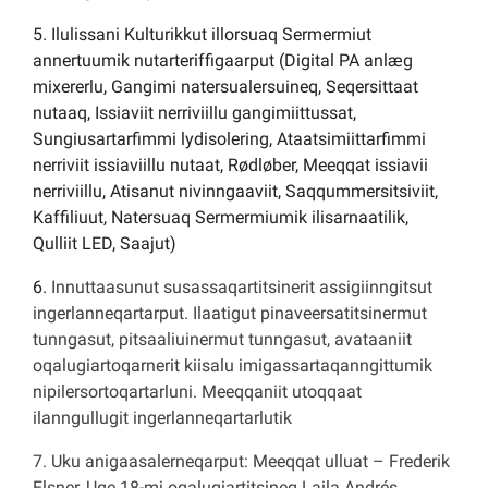
5. Ilulissani Kulturikkut illorsuaq Sermermiut
annertuumik nutarteriffigaarput (Digital PA anlæg
mixererlu, Gangimi natersualersuineq, Seqersittaat
nutaaq, Issiaviit nerriviillu gangimiittussat,
Sungiusartarfimmi lydisolering, Ataatsimiittarfimmi
nerriviit issiaviillu nutaat, Rødløber, Meeqqat issiavii
nerriviillu, Atisanut nivinngaaviit, Saqqummersitsiviit,
Kaffiliuut, Natersuaq Sermermiumik ilisarnaatilik,
Qulliit LED, Saajut)
6.
Innuttaasunut
susassaqartitsinerit
assigiinngitsut
ingerlanneqartarput
.
Ilaatigut
pinaveersatitsinermut
tunngasut
,
pitsaaliuinermut
tunngasut
,
avataaniit
oqalugiartoqarnerit
kiisalu
imigassartaqanngittumik
nipilersortoqartarluni
.
Meeqqaniit
utoqqaat
ilanngullugit
ingerlanneqartarlutik
7. Uku anigaasalerneqarput: Meeqqat ulluat – Frederik
Elsner, Uge 18-mi oqalugiartitsineq Laila Andrés,