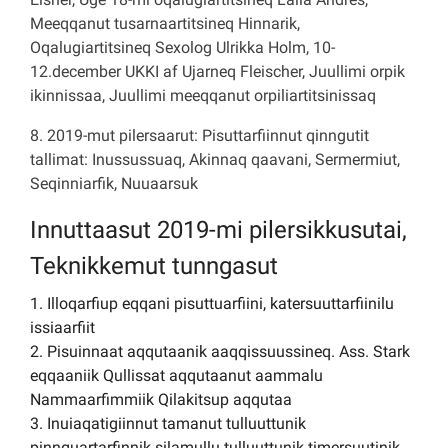
Meeqqanut tusarnaartitsineq Hinnarik,
Oqalugiartitsineq Sexolog Ulrikka Holm, 10-
12.december UKKI af Ujarneq Fleischer, Juullimi orpik
ikinnissaa, Juullimi meeqqanut orpiliartitsinissaq
8. 2019-mut pilersaarut: Pisuttarfiinnut qinngutit
tallimat: Inussussuaq, Akinnaq qaavani, Sermermiut,
Seqinniarfik, Nuuaarsuk
Innuttaasut 2019-mi pilersikkusutai,
Teknikkemut tunngasut
1. Illoqarfiup eqqani pisuttuarfiini, katersuuttarfiinilu
issiaarfiit
2. Pisuinnaat aqqutaanik aaqqissuussineq. Ass. Stark
eqqaaniik Qullissat aqqutaanut aammalu
Nammaarfimmiik Qilakitsup aqqutaa
3. Inuiaqatigiinnut tamanut tulluuttunik
pinnguartarfinnik silamullu tulluuttunik timersuutinik