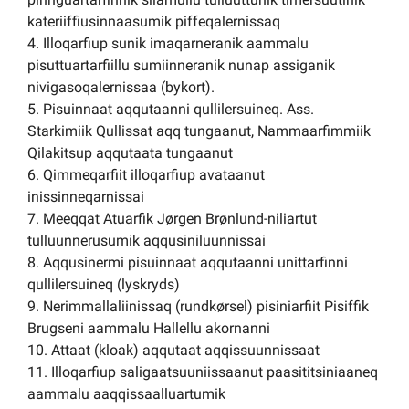
kateriiffiusinnaasumik piffeqalernissaq
4. Illoqarfiup sunik imaqarneranik aammalu
pisuttuartarfiillu sumiinneranik nunap assiganik
nivigasoqalernissaa (bykort).
5. Pisuinnaat aqqutaanni qullilersuineq. Ass.
Starkimiik Qullissat aqq tungaanut, Nammaarfimmiik
Qilakitsup aqqutaata tungaanut
6. Qimmeqarfiit illoqarfiup avataanut
inissinneqarnissai
7. Meeqqat Atuarfik Jørgen Brønlund-niliartut
tulluunnerusumik aqqusiniluunnissai
8. Aqqusinermi pisuinnaat aqqutaanni unittarfinni
qullilersuineq (lyskryds)
9. Nerimmallaliinissaq (rundkørsel) pisiniarfiit Pisiffik
Brugseni aammalu Hallellu akornanni
10. Attaat (kloak) aqqutaat aqqissuunnissaat
11. Illoqarfiup saligaatsuuniissaanut paasititsiniaaneq
aammalu aaqqissaalluartumik