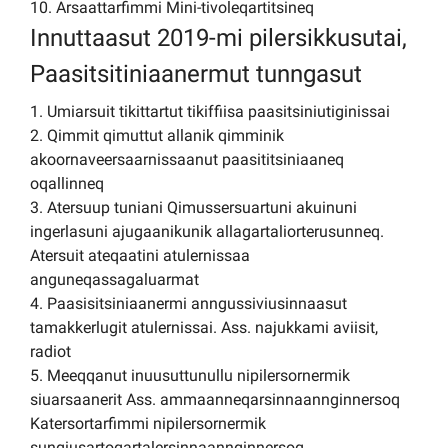
10. Arsaattarfimmi Mini-tivoleqartitsineq
Innuttaasut 2019-mi pilersikkusutai,
Paasitsitiniaanermut tunngasut
1. Umiarsuit tikittartut tikiffiisa paasitsiniutiginissai
2. Qimmit qimuttut allanik qimminik
akoornaveersaarnissaanut paasititsiniaaneq
oqallinneq
3. Atersuup tuniani Qimussersuartuni akuinuni
ingerlasuni ajugaanikunik allagartaliorterusunneq.
Atersuit ateqaatini atulernissaa
anguneqassagaluarmat
4. Paasisitsiniaanermi anngussiviusinnaasut
tamakkerlugit atulernissai. Ass. najukkami aviisit,
radiot
5. Meeqqanut inuusuttunullu nipilersornermik
siuarsaanerit Ass. ammaanneqarsinnaannginnersoq
Katersortarfimmi nipilersornermik
sungiusartoqartalersinnaannginnersoq