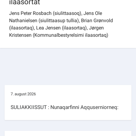
ilaasortat
Jens Peter Rosbach (siulittaasoq), Jens Ole
Nathanielsen (siulittaasup tullia), Brian Grønvold
(ilaasortaq), Lea Jensen (ilaasortaq), Jørgen
Kristensen (Kommunalbestyrelsimi ilaasortaq)
7. august 2026
SULIAKKIISSUT : Nunaqarfinni Aqquserniorneq: