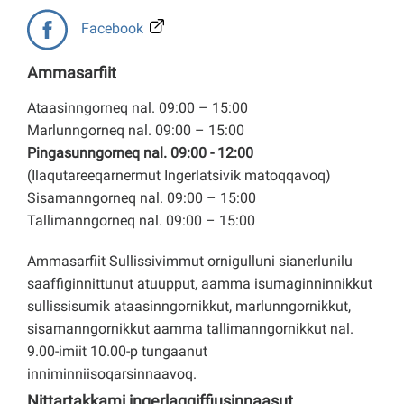
Facebook
Ammasarfiit
Ataasinngorneq nal. 09:00 – 15:00
Marlunngorneq nal. 09:00 – 15:00
Pingasunngorneq nal. 09:00 - 12:00
(Ilaqutareeqarnermut Ingerlatsivik matoqqavoq)
Sisamanngorneq nal. 09:00 – 15:00
Tallimanngorneq nal. 09:00 – 15:00
Ammasarfiit Sullissivimmut ornigulluni sianerlunilu
saaffiginnittunut atuupput, aamma isumaginninnikkut
sullissisumik ataasinngornikkut, marlunngornikkut,
sisamanngornikkut aamma tallimanngornikkut nal.
9.00-imiit 10.00-p tungaanut
inniminniisoqarsinnaavoq.
Nittartakkami ingerlaqqiffiusinnaasut