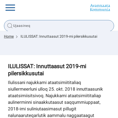
Innuttaasunut
Home
ILULISSAT: Innuttaasut 2019-mi pilersikkusutai
Inuussutissarsiorneq
Politikki
ILULISSAT: Innuttaasut 2019-mi
pilersikkusutai
Tassaarsuaq
Ilulissani najukkami ataatsimiititaliaq
siullermeerluni ulloq 25. okt. 2018 innuttaasunik
ataatsimiisitsivoq. Najukkami ataatsimiititaliap
sullissivik.gl
aulinerminni sinaakkutaasut saqqummiuppaat,
2018-imi suliniutaasimasut pillugit
Pilersaarutinut isaavik
nalunaaruteqarlutik aammalu naggaataagut