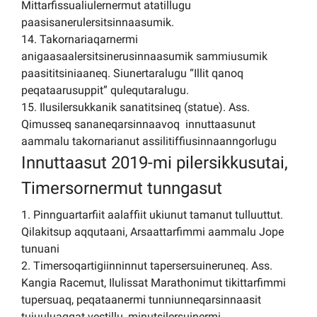
Mittarfissualiulernermut atatillugu
paasisanerulersitsinnaasumik.
14. Takornariaqarnermi
anigaasaalersitsinerusinnaasumik sammiusumik
paasititsiniaaneq. Siunertaralugu “Illit qanoq
peqataarusuppit” qulequtaralugu.
15. Ilusilersukkanik sanatitsineq (statue). Ass.
Qimusseq sananeqarsinnaavoq innuttaasunut
aammalu takornarianut assilitiffiusinnaanngorlugu
Innuttaasut 2019-mi pilersikkusutai,
Timersornermut tunngasut
1. Pinnguartarfiit aalaffiit ukiunut tamanut tulluuttut.
Qilakitsup aqqutaani, Arsaattarfimmi aammalu Jope
tunuani
2. Timersoqartigiinninnut tapersersuineruneq. Ass.
Kangia Racemut, Ilulissat Marathonimut tikittarfimmi
tupersuaq, peqataanermi tunniunneqarsinnaasit
tujuuluaqqat vestillu, minutsilersuinermi