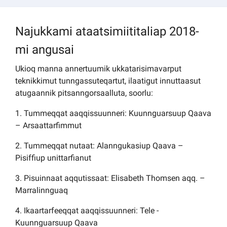
Najukkami ataatsimiititaliap 2018-
mi angusai
Ukioq manna annertuumik ukkatarisimavarput
teknikkimut tunngassuteqartut, ilaatigut innuttaasut
atugaannik pitsanngorsaalluta, soorlu:
1. Tummeqqat aaqqissuunneri: Kuunnguarsuup Qaava
– Arsaattarfimmut
2. Tummeqqat nutaat: Alanngukasiup Qaava –
Pisiffiup unittarfianut
3. Pisuinnaat aqqutissaat: Elisabeth Thomsen aqq. –
Marralinnguaq
4. Ikaartarfeeqqat aaqqissuunneri: Tele -
Kuunnguarsuup Qaava