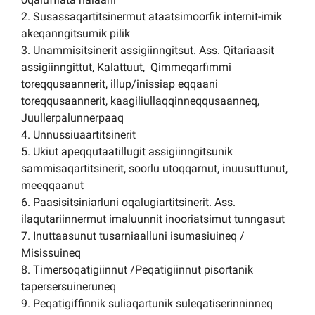
2. Susassaqartitsinermut ataatsimoorfik internit-imik
akeqanngitsumik pilik
3. Unammisitsinerit assigiinngitsut. Ass. Qitariaasit
assigiinngittut, Kalattuut, Qimmeqarfimmi
toreqqusaannerit, illup/inissiap eqqaani
toreqqusaannerit, kaagiliullaqqinneqqusaanneq,
Juullerpalunnerpaaq
4. Unnussiuaartitsinerit
5. Ukiut apeqqutaatillugit assigiinngitsunik
sammisaqartitsinerit, soorlu utoqqarnut, inuusuttunut,
meeqqaanut
6. Paasisitsiniarluni oqalugiartitsinerit. Ass.
ilaqutariinnermut imaluunnit inooriatsimut tunngasut
7. Inuttaasunut tusarniaalluni isumasiuineq /
Misissuineq
8. Timersoqatigiinnut /Peqatigiinnut pisortanik
tapersersuineruneq
9. Peqatigiffinnik suliaqartunik suleqatiserinninneq