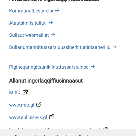
Kommunalbestyrelsi
Ataatsimiisitaliat
Sulisut webmailiat
Suliariumannittussarsiuussinerit tuniniaanerillu
Pigineqanngitsunik inuttassarsiuineq
Allanut ingerlaqqiffiusinnaasut
MitID
www.mio.gl
www.sullissivik.gl
Naalakkersuisut/ Tusarniaanerit ingerlasut