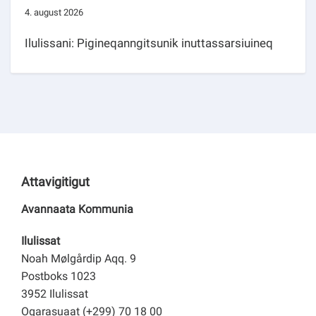
4. august 2026
Ilulissani: Pigineqanngitsunik inuttassarsiuineq
Attavigitigut
Avannaata Kommunia
Ilulissat
Noah Mølgårdip Aqq. 9
Postboks 1023
3952 Ilulissat
Oqarasuaat (+299) 70 18 00