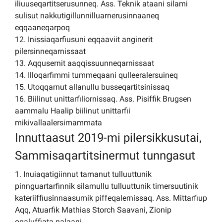
iliuuseqartitserusunneq. Ass. Teknik ataani silami
sulisut nakkutigillunnilluarnerusinnaaneq
eqqaaneqarpoq
12. Inissiaqarfiusuni eqqaaviit anginerit
pilersinneqarnissaat
13. Aqqusernit aaqqissuunneqarnissaat
14. Illoqarfimmi tummeqaani qulleeralersuineq
15. Utoqqarnut allanullu busseqartitsinissaq
16. Biilinut unittarfiliornissaq. Ass. Pisiffik Brugsen
aammalu Haalip biilinut unittarfii
mikivallaalersimammata
Innuttaasut 2019-mi pilersikkusutai,
Sammisaqartitsinermut tunngasut
1. Inuiaqatigiinnut tamanut tulluuttunik
pinnguartarfinnik silamullu tulluuttunik timersuutinik
kateriiffiusinnaasumik piffeqalernissaq. Ass. Mittarfiup
Aqq, Atuarfik Mathias Storch Saavani, Zionip
oqaluffiata nalaani