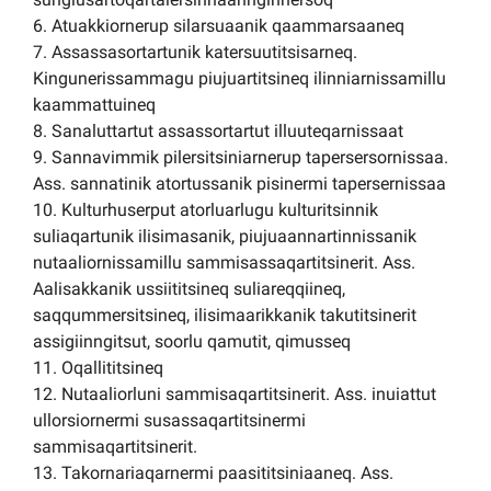
6. Atuakkiornerup silarsuaanik qaammarsaaneq
7. Assassasortartunik katersuutitsisarneq.
Kingunerissammagu piujuartitsineq ilinniarnissamillu
kaammattuineq
8. Sanaluttartut assassortartut illuuteqarnissaat
9. Sannavimmik pilersitsiniarnerup tapersersornissaa.
Ass. sannatinik atortussanik pisinermi tapersernissaa
10. Kulturhuserput atorluarlugu kulturitsinnik
suliaqartunik ilisimasanik, piujuaannartinnissanik
nutaaliornissamillu sammisassaqartitsinerit. Ass.
Aalisakkanik ussiititsineq suliareqqiineq,
saqqummersitsineq, ilisimaarikkanik takutitsinerit
assigiinngitsut, soorlu qamutit, qimusseq
11. Oqallititsineq
12. Nutaaliorluni sammisaqartitsinerit. Ass. inuiattut
ullorsiornermi susassaqartitsinermi
sammisaqartitsinerit.
13. Takornariaqarnermi paasititsiniaaneq. Ass.