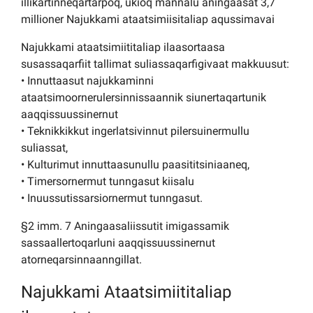
illikartinneqartarpoq, ukioq mannalu aningaasat 3,7
millioner Najukkami ataatsimiisitaliap aqussimavai
Najukkami ataatsimiititaliap ilaasortaasa
susassaqarfiit tallimat suliassaqarfigivaat makkuusut:
• Innuttaasut najukkaminni
ataatsimoornerulersinnissaannik siunertaqartunik
aaqqissuussinernut
• Teknikkikkut ingerlatsivinnut pilersuinermullu
suliassat,
• Kulturimut innuttaasunullu paasititsiniaaneq,
• Timersornermut tunngasut kiisalu
• Inuussutissarsiornermut tunngasut.
§2 imm. 7 Aningaasaliissutit imigassamik
sassaallertoqarluni aaqqissuussinernut
atorneqarsinnaanngillat.
Najukkami Ataatsimiititaliap