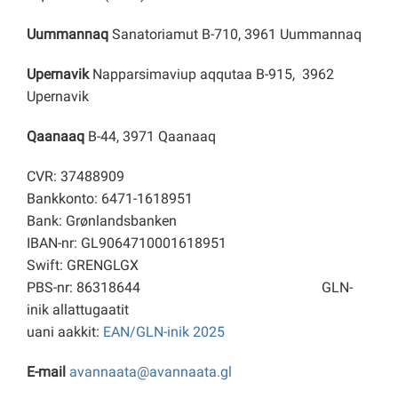
Uummannaq
Sanatoriamut B-710, 3961 Uummannaq
Upernavik
Napparsimaviup aqqutaa B-915, 3962
Upernavik
Qaanaaq
B-44, 3971 Qaanaaq
CVR: 37488909
Bankkonto: 6471-1618951
Bank: Grønlandsbanken
IBAN-nr: GL9064710001618951
Swift: GRENGLGX
PBS-nr: 86318644
GLN-
inik allattugaatit
uani aakkit:
EAN/GLN-inik 2025
E-mail
avannaata@avannaata.gl