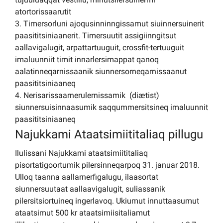
atortorissaarutit
3. Timersorluni ajoqusinninngissamut siuinnersuinerit
paasititsiniaanerit. Timersuutit assigiinngitsut
aallavigalugit, arpattartuuguit, crossfit-tertuuguit
imaluunniit timit innarlersimappat qanoq
aalatinneqarnissaanik siunnersorneqarnissaanut
paasititsiniaaneq
4. Nerisarissaarnerulernissamik (diætist)
siunnersuisinnaasumik saqqummersitsineq imaluunnit
paasititsiniaaneq
Najukkami Ataatsimiititaliaq pillugu
Ilulissani Najukkami ataatsimiititaliaq
pisortatigoortumik pilersinneqarpoq 31. januar 2018.
Ulloq taanna aallarnerfigalugu, ilaasortat
siunnersuutaat aallaavigalugit, suliassanik
pilersitsiortuineq ingerlavoq. Ukiumut innuttaasumut
ataatsimut 500 kr ataatsimiisitaliamut