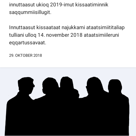
innuttaasut ukioq 2019-imut kissaatiminnik
Kommuni pillugu paasissutissat
saqqummiisillugit.
Innuttaasut kissaataat najukkami ataatsimiititaliap
tulliani ulloq 14. november 2018 ataatsimiileruni
eqqartussavaat.
29. OKTOBER 2018