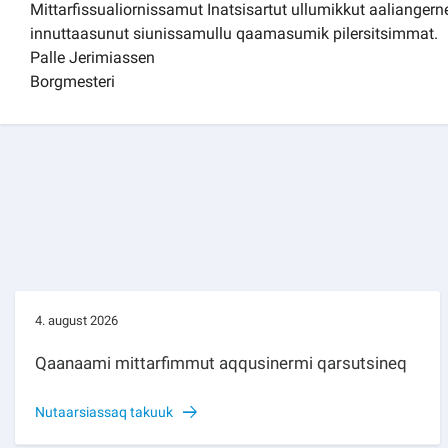
Mittarfissualiornissamut Inatsisartut ullumikkut aaliangern
innuttaasunut siunissamullu qaamasumik pilersitsimmat.
Palle Jerimiassen
Borgmesteri
4. august 2026
Qaanaami mittarfimmut aqqusinermi qarsutsineq
Nutaarsiassaq takuuk