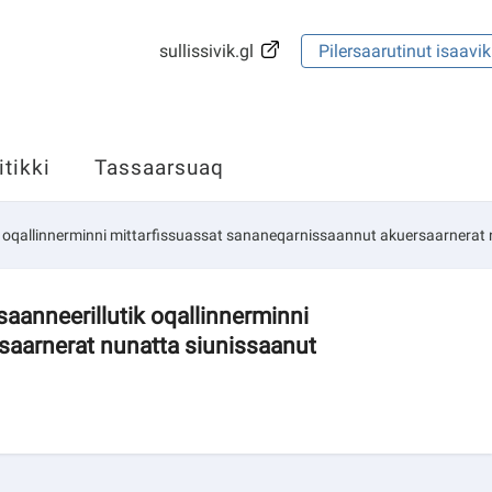
sullissivik.gl
Pilersaarutinut isaavik
itikki
Tassaarsuaq
ik oqallinnerminni mittarfissuassat sananeqarnissaannut akuersaarnerat
saanneerillutik oqallinnerminni
saarnerat nunatta siunissaanut