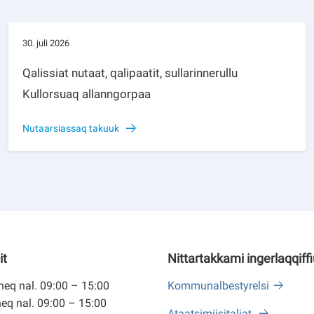
30. juli 2026
Qalissiat nutaat, qalipaatit, sullarinnerullu
Kullorsuaq allanngorpaa
Nutaarsiassaq takuuk
it
Nittartakkami ingerlaqqiff
eq nal. 09:00 – 15:00
Kommunalbestyrelsi
eq nal. 09:00 – 15:00
Ataatsimiisitaliat