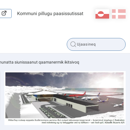
kl-GL
da
Kommuni pillugu paasissutissat
 nunatta siunissaanut qaamanermik ikitsivoq