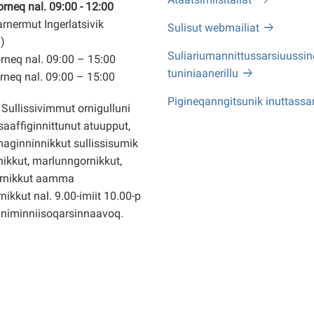
neq nal. 09:00 - 12:00
arnermut Ingerlatsivik
Sulisut webmailiat
)
Suliariumannittussarsiuussine
neq nal. 09:00 – 15:00
tuniniaanerillu
neq nal. 09:00 – 15:00
Pigineqanngitsunik inuttassa
Sullissivimmut ornigulluni
saaffiginnittunut atuupput,
ginninnikkut sullissisumik
ikkut, marlunngornikkut,
rnikkut aamma
nikkut nal. 9.00-imiit 10.00-p
nniminniisoqarsinnaavoq.