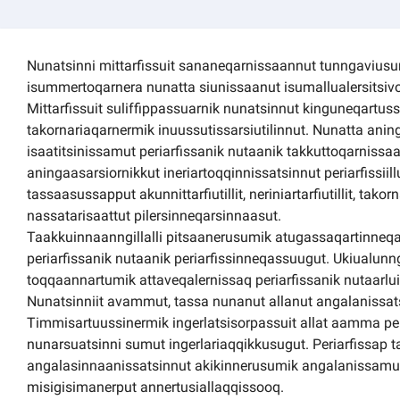
Kommuni pillugu paasissutissat
Nunatsinni mittarfissuit sananeqarnissaannut tunngaviusu
isummertoqarnera nunatta siunissaanut isumallualersitsiv
Mittarfissuit suliffippassuarnik nunatsinnut kinguneqartu
takornariaqarnermik inuussutissarsiutilinnut. Nunatta aning
isaatitsinissamut periarfissanik nutaanik takkuttoqarnissa
aningaasarsiornikkut ineriartoqqinnissatsinnut periarfissiil
tassaasussapput akunnittarfiutillit, neriniartarfiutillit, takor
nassatarisaattut pilersinneqarsinnaasut.
Taakkuinnaanngillalli pitsaanerusumik atugassaqartinneqa
periarfissanik nutaanik periarfissinneqassuugut. Ukiualun
toqqaannartumik attaveqalernissaq periarfissanik nutaarl
Nunatsinniit avammut, tassa nunanut allanut angalanissats
Timmisartuussinermik ingerlatsisorpassuit allat aamma per
nunarsuatsinni sumut ingerlariaqqikkusugut. Periarfissap 
angalasinnaanissatsinnut akikinnerusumik angalanissamut
misigisimanerput annertusiallaqqissooq.