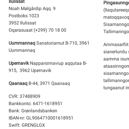
Ilulissat
Pingasunngor
Noah Mølgårdip Aqq. 9
(Ilaqutareeq
Postboks 1023
matoqqavoq
3952 Ilulissat
Sisamanngor
Oqarasuaat (+299) 70 18 00
Tallimanngor
Uummannaq
Sanatoriamut B-710, 3961
Ammasarfiit 
Uummannaq
sianerlunilu 
aamma isuma
Upernavik
Napparsimaviup aqqutaa B-
ataasinngorn
915, 3962 Upernavik
sisamanngo
tallimanngor
Qaanaaq
B-44, 3971 Qaanaaq
tungaanut i
CVR: 37488909
Bankkonto: 6471-1618951
Bank: Grønlandsbanken
IBAN-nr: GL9064710001618951
Swift: GRENGLGX