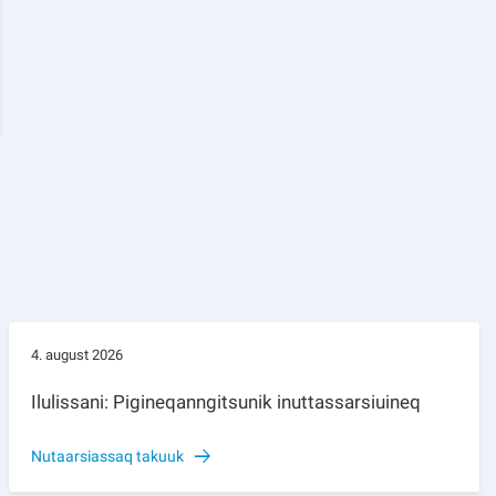
4. august 2026
Ilulissani: Pigineqanngitsunik inuttassarsiuineq
Nutaarsiassaq takuuk