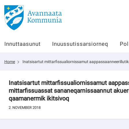
Innuttaasunut
Innuttaasunut
Inuussutissarsiorneq
Pol
Inuussutissarsiorneq
Home
Inatsisartut mittarfissualiornissamut aappassaanneerillut
Politikki
Tassaarsuaq
Inatsisartut mittarfissualiornissamut aappas
mittarfissuassat sananeqarnissaannut akuer
qaamanermik ikitsivoq
sullissivik.gl
2. NOVEMBER 2018
Pilersaarutinut isaavik