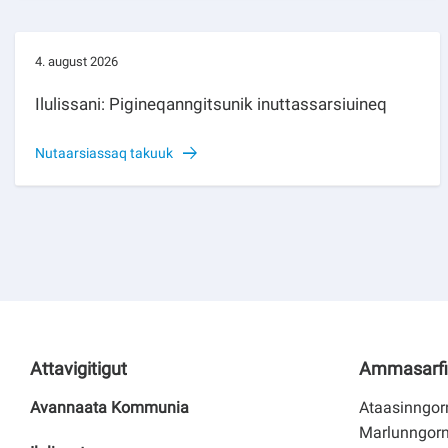
4. august 2026
Ilulissani: Pigineqanngitsunik inuttassarsiuineq
Nutaarsiassaq takuuk
Attavigitigut
Ammasarfi
Avannaata Kommunia
Ataasinngorn
Marlunngorn