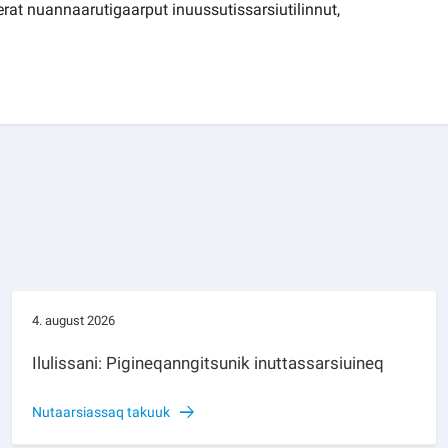
erat nuannaarutigaarput inuussutissarsiutilinnut,
4. august 2026
Ilulissani: Pigineqanngitsunik inuttassarsiuineq
Nutaarsiassaq takuuk