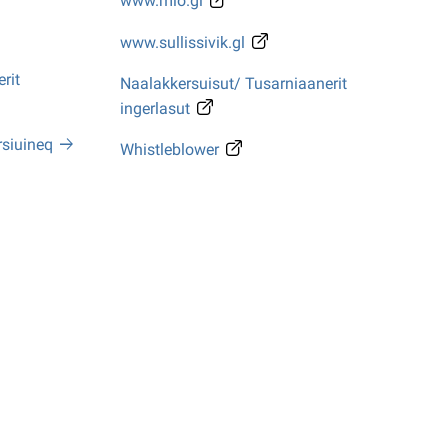
www.mio.gl
www.sullissivik.gl
rit
Naalakkersuisut/ Tusarniaanerit
ingerlasut
rsiuineq
Whistleblower