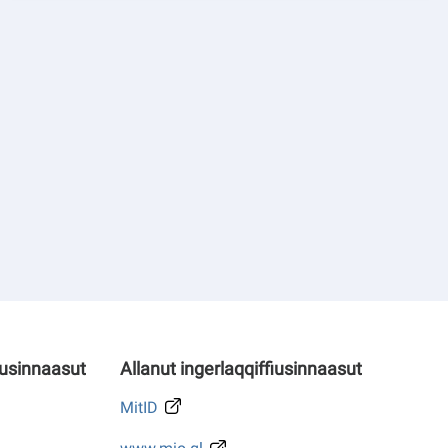
iusinnaasut
Allanut ingerlaqqiffiusinnaasut
MitID