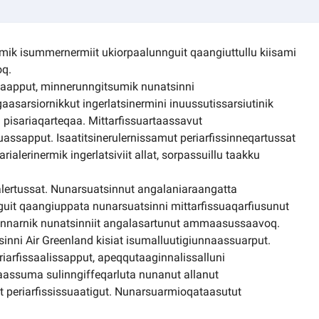
mik isummernermiit ukiorpaalunnguit qaangiuttullu kiisami
oq.
ssaapput, minnerunngitsumik nunatsinni
aasarsiornikkut ingerlatsinermini inuussutissarsiutinik
a pisariaqarteqaa. Mittarfissuartaassavut
luassapput. Isaatitsinerulernissamut periarfissinneqartussat
narialerinermik ingerlatsiviit allat, sorpassuillu taakku
lertussat. Nunarsuatsinnut angalaniaraangatta
nguit qaangiuppata nunarsuatsinni mittarfissuaqarfiusunut
uinnarnik nunatsinniit angalasartunut ammaasussaavoq.
inni Air Greenland kisiat isumalluutigiunnaassuarput.
iarfissaalissapput, apeqqutaaginnalissalluni
taassuma sulinngiffeqarluta nunanut allanut
 periarfississuaatigut. Nunarsuarmioqataasutut