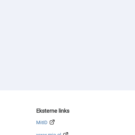
Eksterne links
MitID
www.mio.gl