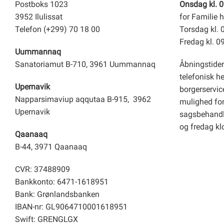
Postboks 1023
Onsdag kl. 0
3952 Ilulissat
for Familie h
Telefon (+299) 70 18 00
Torsdag kl. 
Fredag kl. 0
Uummannaq
Sanatoriamut B-710, 3961 Uummannaq
Åbningstider
telefonisk h
Upernavik
borgerservice
Napparsimaviup aqqutaa B-915, 3962
mulighed for 
Upernavik
sagsbehandl
og fredag kl
Qaanaaq
B-44, 3971 Qaanaaq
CVR: 37488909
Bankkonto: 6471-1618951
Bank: Grønlandsbanken
IBAN-nr: GL9064710001618951
Swift: GRENGLGX