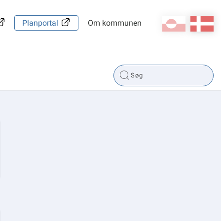
kl-GL
da
Planportal
Om kommunen