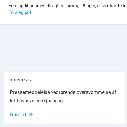
Forslag til hundevedtægt er i høring i 8 uger, se vedhæftede f
Om kommunen
Forslag.pdf
4. august 2026
Pressemeddelelse vedrørende oversvømmelse af
lufthavnsvejen i Qaanaaq
Se nyhed