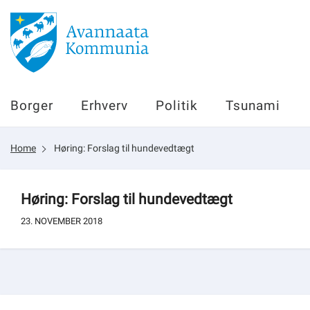
Borger
Borger
Erhverv
Politik
Tsunami
Erhverv
Home
Høring: Forslag til hundevedtægt
Politik
Tsunami
Høring: Forslag til hundevedtægt
23. NOVEMBER 2018
sullissivik.gl
Planportal