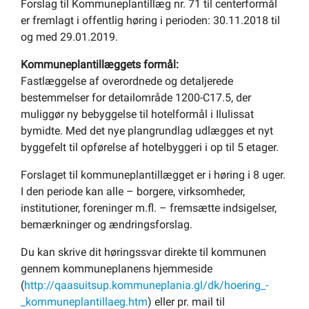
Forslag til Kommuneplantillæg nr. 71 til centerformål
er fremlagt i offentlig høring i perioden: 30.11.2018 til
og med 29.01.2019.
Kommuneplantillæggets formål:
Fastlæggelse af overordnede og detaljerede
bestemmelser for detailområde 1200-C17.5, der
muliggør ny bebyggelse til hotelformål i Ilulissat
bymidte. Med det nye plangrundlag udlægges et nyt
byggefelt til opførelse af hotelbyggeri i op til 5 etager.
Forslaget til kommuneplantillægget er i høring i 8 uger.
I den periode kan alle – borgere, virksomheder,
institutioner, foreninger m.fl. – fremsætte indsigelser,
bemærkninger og ændringsforslag.
Du kan skrive dit høringssvar direkte til kommunen
gennem kommuneplanens hjemmeside
(
http://qaasuitsup.kommuneplania.gl/dk/hoering_-
_kommuneplantillaeg.htm
) eller pr. mail til