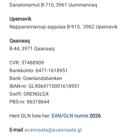
Sanatoriamut B-710, 3961 Uummannaq
Upernavik
Napparsimaviup aqqutaa B-915, 3962 Upernavik
Qaanaaq
B-44, 3971 Qaanaaq
CVR: 37488909
Bankkonto: 6471-1618951
Bank: Grønlandsbanken
IBAN-nr: GL9064710001618951
Swift: GRENGLGX
PBS-nr: 86318644
Hent GLN liste her:
EAN/GLN numre
2026
E-mail
avannaata@avannaata.gl