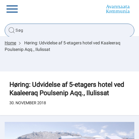
Borger
Home
Høring: Udvidelse af 5-etagers hotel ved Kaaleeraq
Erhverv
Poulsenip Aqq., Ilulissat
Politik
Høring: Udvidelse af 5-etagers hotel ved
Tsunami
Kaaleeraq Poulsenip Aqq., Ilulissat
30. NOVEMBER 2018
sullissivik.gl
Planportal