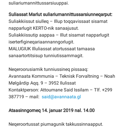
suliariumannittussarsiuuppai.
Kommuni pillugu paasissutissat
Suliassat Marlut suliariumannittussarsiunneqarput:
Suliakkiissut siulleq – Illup toqqavissaat sisamat
napparlugit KERTO-nik sanaajusut.
Suliakkiissutip aappaa – Illut sisamat napparlugit
iserterfigineqariaannanngorlugit.
MALUGIUK Illuliassat atortussaat tamaasa
sanaartortitsisup tunniutissammagit.
Neqeroorusiamik tunniussineq pissaaq:
Avannaata Kommunia – Teknisk Forvaltning – Noah
Mølgårdip Aqq. 9 – 3952 Ilulissat
Kontaktperson: Attoumane Said Issilam – Tlf. +299
387719 – mail:
said@avannaata.gl
Ataasinngorneq 14. januar 2019 nal. 14.00
Neqeroortussat piumagunik takkussinnaapput.