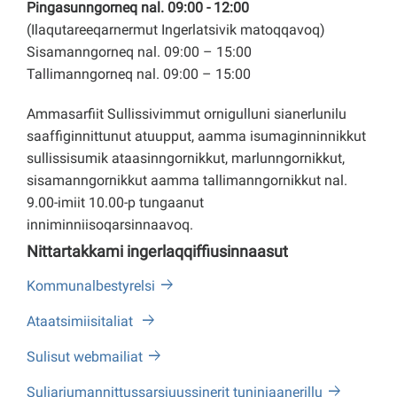
Pingasunngorneq nal. 09:00 - 12:00
(Ilaqutareeqarnermut Ingerlatsivik matoqqavoq)
Sisamanngorneq nal. 09:00 – 15:00
Tallimanngorneq nal. 09:00 – 15:00
Ammasarfiit Sullissivimmut ornigulluni sianerlunilu
saaffiginnittunut atuupput, aamma isumaginninnikkut
sullissisumik ataasinngornikkut, marlunngornikkut,
sisamanngornikkut aamma tallimanngornikkut nal.
9.00-imiit 10.00-p tungaanut
inniminniisoqarsinnaavoq.
Nittartakkami ingerlaqqiffiusinnaasut
Kommunalbestyrelsi
Ataatsimiisitaliat
Sulisut webmailiat
Suliariumannittussarsiuussinerit tuniniaanerillu