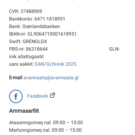
CVR: 37488909
Bankkonto: 6471-1618951
Bank: Grønlandsbanken
IBAN-nr: GL9064710001618951
Swift: GRENGLGX
PBS-nr: 86318644
GLN-
inik allattugaatit
uani aakkit:
EAN/GLN-inik 2025
E-mail
avannaata@avannaata.gl
Facebook
Ammasarfiit
Ataasinngorneq nal. 09:00 – 15:00
Marlunngorneq nal. 09:00 – 15:00