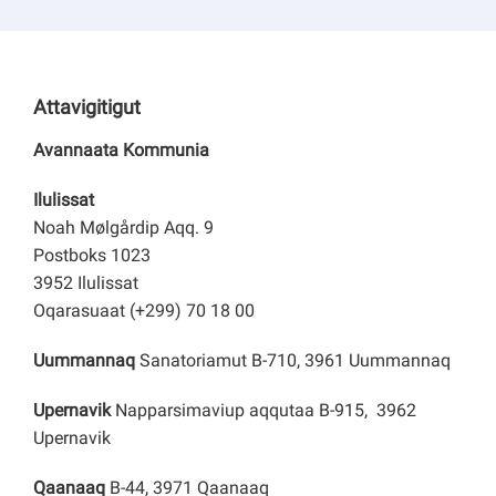
Attavigitigut
Avannaata Kommunia
Ilulissat
Noah Mølgårdip Aqq. 9
Postboks 1023
3952 Ilulissat
Oqarasuaat (+299) 70 18 00
Uummannaq
Sanatoriamut B-710, 3961 Uummannaq
Upernavik
Napparsimaviup aqqutaa B-915, 3962
Upernavik
Qaanaaq
B-44, 3971 Qaanaaq