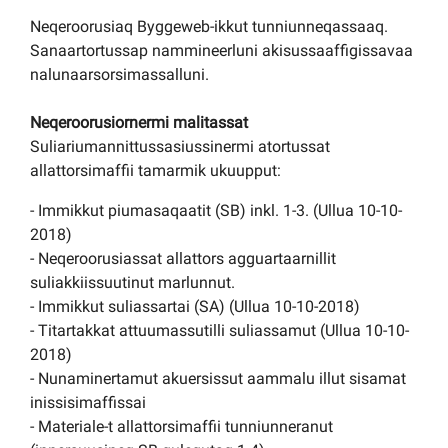
Neqeroorusiaq Byggeweb-ikkut tunniunneqassaaq.
Sanaartortussap nammineerluni akisussaaffigissavaa
nalunaarsorsimassalluni.
Neqeroorusiornermi malitassat
Suliariumannittussasiussinermi atortussat
allattorsimaffii tamarmik ukuupput:
- Immikkut piumasaqaatit (SB) inkl. 1-3. (Ullua 10-10-
2018)
- Neqeroorusiassat allattors agguartaarnillit
suliakkiissuutinut marlunnut.
- Immikkut suliassartai (SA) (Ullua 10-10-2018)
- Titartakkat attuumassutilli suliassamut (Ullua 10-10-
2018)
- Nunaminertamut akuersissut aammalu illut sisamat
inissisimaffissai
- Materiale-t allattorsimaffii tunniunneranut