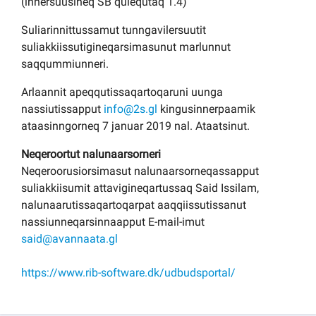
(innersuusineq SB qulequtaq 1.4)
Suliarinnittussamut tunngavilersuutit
suliakkiissutigineqarsimasunut marlunnut
saqqummiunneri.
Arlaannit apeqqutissaqartoqaruni uunga
nassiutissapput
info@2s.gl
kingusinnerpaamik
ataasinngorneq 7 januar 2019 nal. Ataatsinut.
Neqeroortut nalunaarsorneri
Neqeroorusiorsimasut nalunaarsorneqassapput
suliakkiisumit attavigineqartussaq Said Issilam,
nalunaarutissaqartoqarpat aaqqiissutissanut
nassiunneqarsinnaapput E-mail-imut
said@avannaata.gl
https://www.rib-software.dk/udbudsportal/