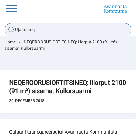
Innuttaasunut
Home
NEQEROORUSIORTITSINEQ: Illorput 2100 (91 m²)
Inuussutissarsiorneq
sisamat Kullorsuarmi
Politikki
NEQEROORUSIORTITSINEQ: Illorput 2100
Tassaarsuaq
(91 m²) sisamat Kullorsuarmi
20. DECEMBER 2018
sullissivik.gl
Pilersaarutinut isaavik
Qulaani taaneqareersutut Avannaata Kommuniata