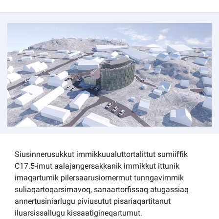
Kommuni pillugu paasissutissat
Siusinnerusukkut immikkuualuttortalittut sumiiffik
C17.5-imut aalajangersakkanik immikkut ittunik
imaqartumik pilersaarusiornermut tunngavimmik
suliaqartoqarsimavoq, sanaartorfissaq atugassiaq
annertusiniarlugu piviusutut pisariaqartitanut
iluarsissallugu kissaatigineqartumut.