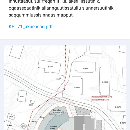
innuttaasut, suliffeqarfiit il.il. akerliliissutinik,
oqaaseqaatinik allannguutissatullu siunnersuutinik
saqqummiussisinnaasimapput.
KPT71_akuerisaq.pdf