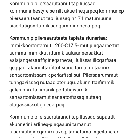
Kommunip pilersaarutaanut tapiliussaq
kommunalbestyrelsemiit akuerineqarpoq kommunep
pilersaarutaanut tapiliussaq nr. 71 matumuuna
pisortatigoortumik saqqummiunneqarpoq.
Kommunip pilersaarutaata tapiata siunertaa:
Immikkoortortamut 1200-C17.5-imut pingaarnertut
aamma immikkut ittumik aalajangersakkat
aalajangersaaffigineqarnerat, Ilulissat illoqarfiata
qeqqani akunnittarfittut siunertamut nutaamik
sanaartornissamik periarfissiisut. Pilersaarummut
tunngavissaq nutaaq atorlugu, akunnittarfimmik
quleriinnik tallimanik portutigisumik
sanaartornissamut sanaatorfissaq nutaaq
atugassiissutigineqarpoq.
Kommunip pilersaarutaanut tapiliussaq sapaatit
akunnerini arfineq-pingasuni tamanut
tusarniutigineqarnikuuvoq, tamatuma ingerlanerani