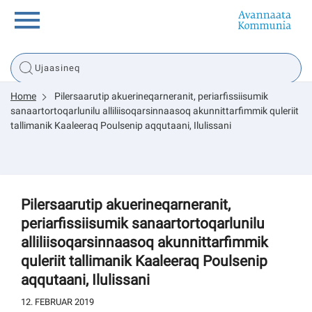
Innuttaasunut
Home
Pilersaarutip akuerineqarneranit, periarfissiisumik
Inuussutissarsiorneq
sanaartortoqarlunilu alliliisoqarsinnaasoq akunnittarfimmik quleriit
tallimanik Kaaleeraq Poulsenip aqqutaani, Ilulissani
Politikki
Tassaarsuaq
Pilersaarutip akuerineqarneranit,
periarfissiisumik sanaartortoqarlunilu
alliliisoqarsinnaasoq akunnittarfimmik
quleriit tallimanik Kaaleeraq Poulsenip
sullissivik.gl
aqqutaani, Ilulissani
Pilersaarutinut isaavik
12. FEBRUAR 2019