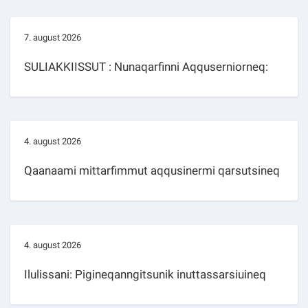
7. august 2026
SULIAKKIISSUT : Nunaqarfinni Aqquserniorneq:
4. august 2026
Qaanaami mittarfimmut aqqusinermi qarsutsineq
4. august 2026
Ilulissani: Pigineqanngitsunik inuttassarsiuineq