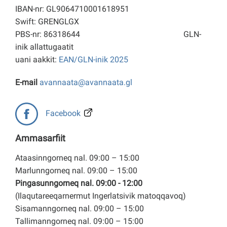
IBAN-nr: GL9064710001618951
Swift: GRENGLGX
PBS-nr: 86318644
GLN-
inik allattugaatit
uani aakkit:
EAN/GLN-inik 2025
E-mail
avannaata@avannaata.gl
Facebook
Ammasarfiit
Ataasinngorneq nal. 09:00 – 15:00
Marlunngorneq nal. 09:00 – 15:00
Pingasunngorneq nal. 09:00 - 12:00
(Ilaqutareeqarnermut Ingerlatsivik matoqqavoq)
Sisamanngorneq nal. 09:00 – 15:00
Tallimanngorneq nal. 09:00 – 15:00