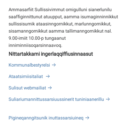
Ammasarfiit Sullissivimmut ornigulluni sianerlunilu
saaffiginnittunut atuupput, aamma isumaginninnikkut
sullissisumik ataasinngornikkut, marlunngornikkut,
sisamanngornikkut aamma tallimanngornikkut nal.
9.00-imiit 10.00-p tungaanut
inniminniisoqarsinnaavoq.
Nittartakkami ingerlaqqiffiusinnaasut
Kommunalbestyrelsi
Ataatsimiisitaliat
Sulisut webmailiat
Suliariumannittussarsiuussinerit tuniniaanerillu
Pigineqanngitsunik inuttassarsiuineq