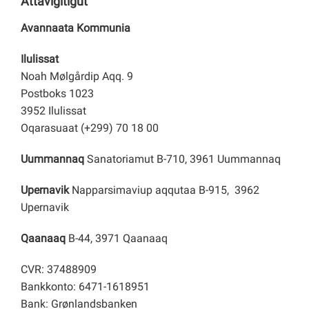
Attavigitigut
Avannaata Kommunia
Ilulissat
Noah Mølgårdip Aqq. 9
Postboks 1023
3952 Ilulissat
Oqarasuaat (+299) 70 18 00
Uummannaq
Sanatoriamut B-710, 3961 Uummannaq
Upernavik
Napparsimaviup aqqutaa B-915, 3962
Upernavik
Qaanaaq
B-44, 3971 Qaanaaq
CVR: 37488909
Bankkonto: 6471-1618951
Bank: Grønlandsbanken