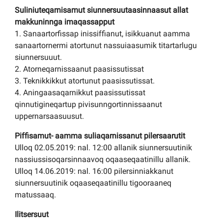
Suliniuteqarnisamut siunnersuutaasinnaasut allat
makkuninnga imaqassapput
1. Sanaartorfissap inissiffianut, isikkuanut aamma
sanaartornermi atortunut nassuiaasumik titartarlugu
siunnersuuut.
2. Atorneqarnissaanut paasissutissat
3. Teknikkikkut atortunut paasissutissat.
4. Aningaasaqarnikkut paasissutissat
qinnutigineqartup pivisunngortinnissaanut
uppernarsaasuusut.
Piffisamut- aamma suliaqarnissanut pilersaarutit
Ulloq 02.05.2019: nal. 12:00 allanik siunnersuutinik
nassiussisoqarsinnaavoq oqaaseqaatinillu allanik.
Ulloq 14.06.2019: nal. 16:00 pilersinniakkanut
siunnersuutinik oqaaseqaatinillu tigooraaneq
matussaaq.
Ilitsersuut