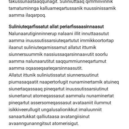
takussunaataaqqunagit. Suliniuttaaq qimmilivinnik
tamatuminnga kalluarneqartussanik nuussinissamik
aamma ilaqarpoq.
Suliniuteqarfissatut allat periarfissaasinnaasut
Nalunaarutiginninnerup nalaani illit innuttaasutut
aamma inuussutissarsiuteqartutut immikkoortortap
ilaanut suliniuteqarnissamut allatut ittumik
siunnersuummik nassiussaqarsinnaavutit soorlu
aamma nalunaarutitut saqqummiunneqartumut
aamma oqaaseqaateqarsinnaasutit.
Allatut ittunik suliniutissatut siunnersuutinut
piumasaqaatit naapertorlugit nunaminertamik atuineq
siunertaqassaaq pineqartut inuussutissarsiutinut
siunertanut atorneqassasut aammalu nunaminertat
pineqartut assersorneqassasut avataaniit ilummut
isikkiveerullugit ungalusalionikkut imaluunniit
sanaartukkat qalliutaasa avatangiisinut
avaanngunanngitsut atornerisigut.