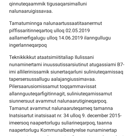
qinnuteqaammik tigusaqarsimalluni
nalunaaruigissavaa.
Tamatuminnga nalunaartussaatitaanermut
piffissaritinneqartoq ulloq 02.05.2019
aallarnerfigalugu ulloq 14.06.2019 ilanngullugu
ingerlanneqarpoq
Teknikkikkut ataatsimiititaliap Ilulissani
nunaminertami inuussutissarsiutinut atugassiami B7-
imi allilerinissamik siunertaqarluni suliniuteqarnissaq
tapersersussallugu aalajangiussimavaa.
Pilersaarusiornissamut toqqammavissat
allannguuteqarfigitinnagit, suliniuteqarnissamut
siunnersuut avammut nalunaarutigineqarpoq.
Tamanut avammut nalunaaruteqarneq tamanna
Inatsisartut inatsisaat nr. 34 ulloq 9. december 2015-
imeersoq naapertorlugu suliarineqarpoq, taanna
naapertorlugu Kommunalbestyrelse nunaminertap