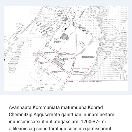
Kommuni pillugu paasissutissat
Avannaata Kommuniata matumuuna Konrad
Chemnitzip Aqqusernata qanittuani nunaminertami
inuussutissarsiutinut atugassiami 1200-B7-imi
allilerinissaq siunertaralugu suliniuteqarnissamut