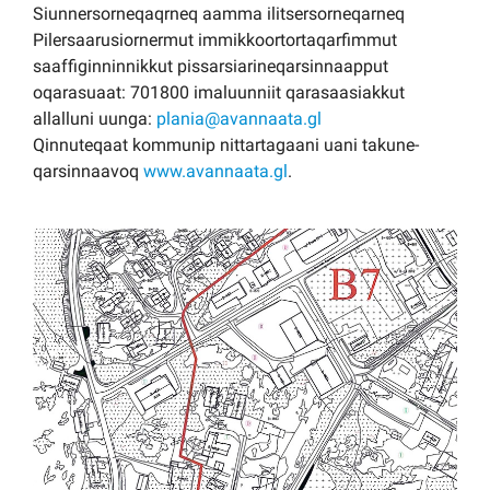
Siunnersorneqaqrneq aamma ilitsersorneqarneq
Pilersaarusiornermut immikkoortortaqarfimmut
saaffiginninnikkut pissarsiarineqarsinnaapput
oqarasuaat: 701800 imaluunniit qarasaasiakkut
allalluni uunga:
plania@avannaata.gl
Qinnuteqaat kommunip nittartagaani uani takune­
qarsinnaavoq
www.avannaata.gl
.