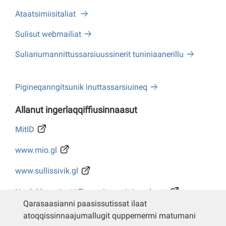
Ataatsimiisitaliat
Sulisut webmailiat
Suliariumannittussarsiuussinerit tuniniaanerillu
Pigineqanngitsunik inuttassarsiuineq
Allanut ingerlaqqiffiusinnaasut
MitID
www.mio.gl
www.sullissivik.gl
Naalakkersuisut/ Tusarniaanerit ingerlasut
Qarasaasianni paasissutissat ilaat
Whistleblower
atoqqissinnaajumallugit quppernermi matumani