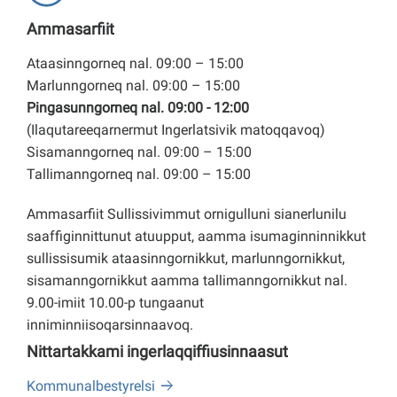
Ammasarfiit
Ataasinngorneq nal. 09:00 – 15:00
Marlunngorneq nal. 09:00 – 15:00
Pingasunngorneq nal. 09:00 - 12:00
(Ilaqutareeqarnermut Ingerlatsivik matoqqavoq)
Sisamanngorneq nal. 09:00 – 15:00
Tallimanngorneq nal. 09:00 – 15:00
Ammasarfiit Sullissivimmut ornigulluni sianerlunilu
saaffiginnittunut atuupput, aamma isumaginninnikkut
sullissisumik ataasinngornikkut, marlunngornikkut,
sisamanngornikkut aamma tallimanngornikkut nal.
9.00-imiit 10.00-p tungaanut
inniminniisoqarsinnaavoq.
Nittartakkami ingerlaqqiffiusinnaasut
Kommunalbestyrelsi