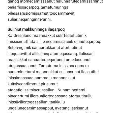
qanoq atorneqarnissaanut nalunaaruteqarnissaminut
periarfissaqarpoq, tamatumunnga
pilersaarusiornissamut toqqammaviit
suliarineqannginneranni.
Suliniut makkuninnga ilaqarpoq
KJ Greenland maannakkut suliffeqarfiutimik
inissisimaffiata allilerneqarnissaanik qinnuteqarpoq.
Beton-ngimik sanaartukkanut atortuutinut
ilioqqaavittut allilerineq atorneqassaaq, Ilulissani
massakkut sanaartorneqartunut amerlasuunut
atugassaasunut. Tamatuma inissinneqarnera
nunaminertami maannakkut suliaasunut ilassutitut
inissimassaaq aammalu maannakkut
kuitsiveqarfimmut piusumut
ataqatigiissitsinerussalluni. Nunaminertami
pineqartumi illorsualiortoqassaaq atortuutinullu
inissiiviliortoqassalluni taakkulu
ungaluneqarsimassapput, avatangiiserisanut