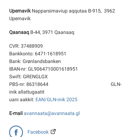
Upernavik
Napparsimaviup aqqutaa B-915, 3962
Upernavik
Qaanaaq
B-44, 3971 Qaanaaq
CVR: 37488909
Bankkonto: 6471-1618951
Bank: Grønlandsbanken
IBAN-nr: GL9064710001618951
Swift: GRENGLGX
PBS-nr: 86318644
GLN-
inik allattugaatit
uani aakkit:
EAN/GLN-inik 2025
E-mail
avannaata@avannaata.gl
Facebook