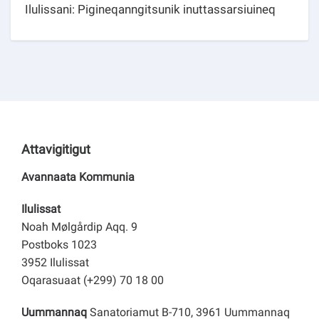
Ilulissani: Pigineqanngitsunik inuttassarsiuineq
Attavigitigut
Avannaata Kommunia
Ilulissat
Noah Mølgårdip Aqq. 9
Postboks 1023
3952 Ilulissat
Oqarasuaat (+299) 70 18 00
Uummannaq
Sanatoriamut B-710, 3961 Uummannaq