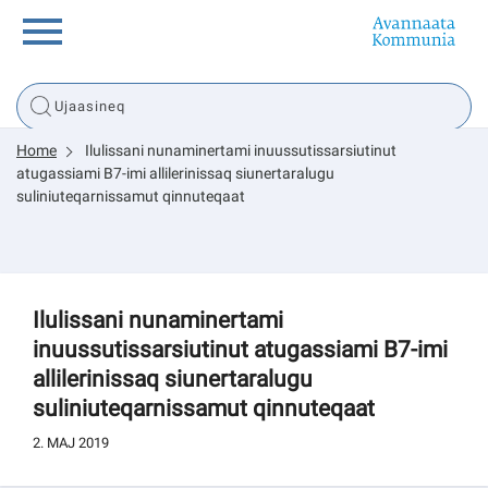
Innuttaasunut
Home
Ilulissani nunaminertami inuussutissarsiutinut
Inuussutissarsiorneq
atugassiami B7-imi allilerinissaq siunertaralugu
suliniuteqarnissamut qinnuteqaat
Politikki
Tassaarsuaq
Ilulissani nunaminertami
inuussutissarsiutinut atugassiami B7-imi
allilerinissaq siunertaralugu
suliniuteqarnissamut qinnuteqaat
sullissivik.gl
2. MAJ 2019
Pilersaarutinut isaavik