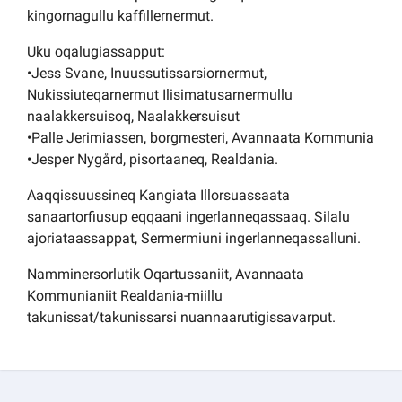
kingornagullu kaffillernermut.
Uku oqalugiassapput:
•Jess Svane, Inuussutissarsiornermut,
Nukissiuteqarnermut Ilisimatusarnermullu
naalakkersuisoq, Naalakkersuisut
•Palle Jerimiassen, borgmesteri, Avannaata Kommunia
•Jesper Nygård, pisortaaneq, Realdania.
Aaqqissuussineq Kangiata Illorsuassaata
sanaartorfiusup eqqaani ingerlanneqassaaq. Silalu
ajoriataassappat, Sermermiuni ingerlanneqassalluni.
Namminersorlutik Oqartussaniit, Avannaata
Kommunianiit Realdania-miillu
takunissat/takunissarsi nuannaarutigissavarput.