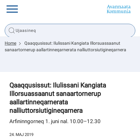
Innuttaasunut
Home
Qaaqqusissut: Ilulissani Kangiata Illorsuassaanut
Inuussutissarsiorneq
sanaartornerup aallartinneqarnerata nalliuttorsiutigineqarnera
Politikki
Qaaqqusissut: Ilulissani Kangiata
Tassaarsuaq
Illorsuassaanut sanaartornerup
aallartinneqarnerata
nalliuttorsiutigineqarnera
sullissivik.gl
Arfininngorneq 1. juni nal. 10.00–12.30
Pilersaarutinut isaavik
24. MAJ 2019