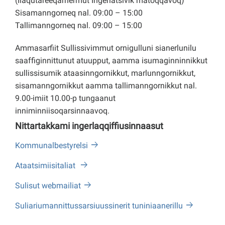
(Ilaqutareeqarnermut Ingerlatsivik matoqqavoq)
Sisamanngorneq nal. 09:00 – 15:00
Tallimanngorneq nal. 09:00 – 15:00
Ammasarfiit Sullissivimmut ornigulluni sianerlunilu
saaffiginnittunut atuupput, aamma isumaginninnikkut
sullissisumik ataasinngornikkut, marlunngornikkut,
sisamanngornikkut aamma tallimanngornikkut nal.
9.00-imiit 10.00-p tungaanut
inniminniisoqarsinnaavoq.
Nittartakkami ingerlaqqiffiusinnaasut
Kommunalbestyrelsi
Ataatsimiisitaliat
Sulisut webmailiat
Suliariumannittussarsiuussinerit tuniniaanerillu