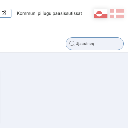
kl-GL
da
Kommuni pillugu paasissutissat