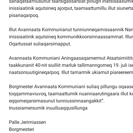
sanaqataaffiusunut taarsigassarsiat pillugit inatsisaasumi
inissiaatinik aqutsineq ajorput, taamaattumillu illut siune
pisariaqarpoq.
Illut Avannaata Kommunianut tunniunneqarnissaannik Nammi
inissiaatinik aqutsineq kommunikkoorsinnaassammat. Illu
Oqartussat suliaqarsimapput.
Avannaata Kommuniani Aningaasaqarnermut Ataatsimiititalia
taakkunanit 40-nit siulliit marluk tallimanngorneq 19. juli
naatsorsuutigineqarpoq. Illut tamarmik ukiamut piareereern
Borgmester Avannaata Kommuniani suliaq pillungu oqaase
toqqammaviuvoq, taamaattumik nuannaarutingaara illut k
eqqorneqarsimasunut tunniussinnaangakkit”.
Inussiarnersumik inuulluaqqusillunga
Palle Jerimiassen
Borgmesteri