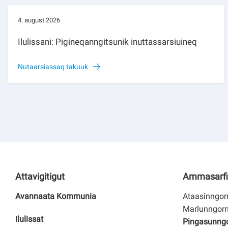
4. august 2026
Ilulissani: Pigineqanngitsunik inuttassarsiuineq
Nutaarsiassaq takuuk
Attavigitigut
Ammasarfi
Avannaata Kommunia
Ataasinngorn
Marlunngorn
Ilulissat
Pingasunngor