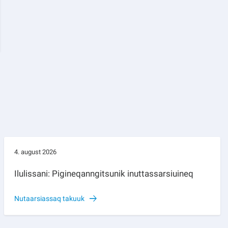
4. august 2026
Ilulissani: Pigineqanngitsunik inuttassarsiuineq
Nutaarsiassaq takuuk