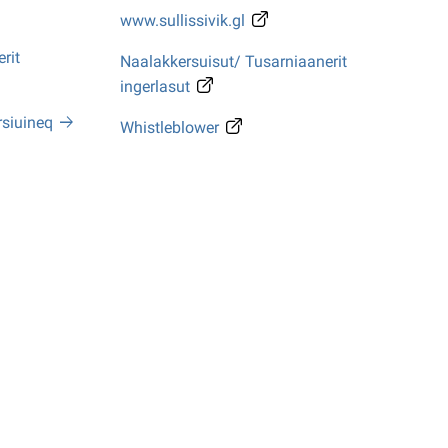
www.sullissivik.gl
rit
Naalakkersuisut/ Tusarniaanerit
ingerlasut
rsiuineq
Whistleblower