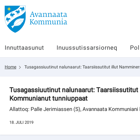
Innuttaasunut
Innuttaasunut
Inuussutissarsiorneq
Pol
Inuussutissarsiorneq
Home
Tusagassiuutinut nalunaarut: Taarsiissutitut illut Nammi
Politikki
Tassaarsuaq
Tusagassiuutinut nalunaarut: Taarsiissutitut
Kommunianut tunniuppaat
Allattoq: Palle Jerimiassen (S), Avannaata Kommuniani
sullissivik.gl
18. JULI 2019
Pilersaarutinut isaavik