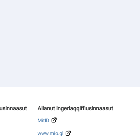
iusinnaasut
Allanut ingerlaqqiffiusinnaasut
MitID
www.mio.gl