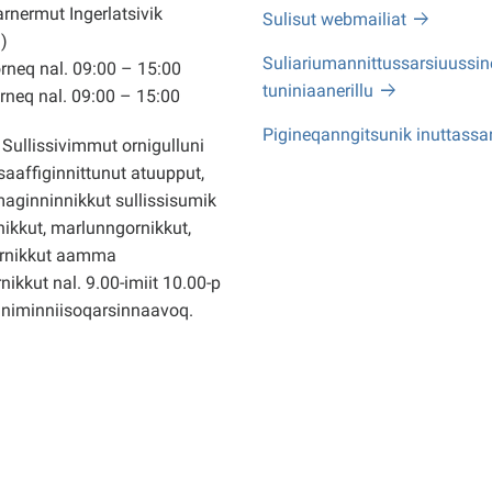
arnermut Ingerlatsivik
Sulisut webmailiat
)
Suliariumannittussarsiuussine
neq nal. 09:00 – 15:00
tuniniaanerillu
neq nal. 09:00 – 15:00
Pigineqanngitsunik inuttassa
Sullissivimmut ornigulluni
saaffiginnittunut atuupput,
ginninnikkut sullissisumik
ikkut, marlunngornikkut,
rnikkut aamma
nikkut nal. 9.00-imiit 10.00-p
nniminniisoqarsinnaavoq.