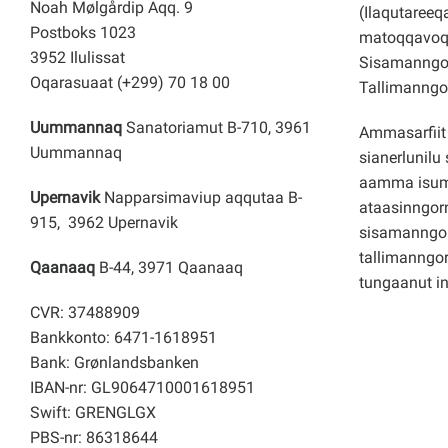
Noah Mølgårdip Aqq. 9
(Ilaqutareeq
Postboks 1023
matoqqavoq
3952 Ilulissat
Sisamanngor
Oqarasuaat (+299) 70 18 00
Tallimanngor
Uummannaq
Sanatoriamut B-710, 3961
Ammasarfiit 
Uummannaq
sianerlunilu 
aamma isuma
Upernavik
Napparsimaviup aqqutaa B-
ataasinngorn
915, 3962 Upernavik
sisamanngo
tallimanngor
Qaanaaq
B-44, 3971 Qaanaaq
tungaanut i
CVR: 37488909
Bankkonto: 6471-1618951
Bank: Grønlandsbanken
IBAN-nr: GL9064710001618951
Swift: GRENGLGX
PBS-nr: 86318644