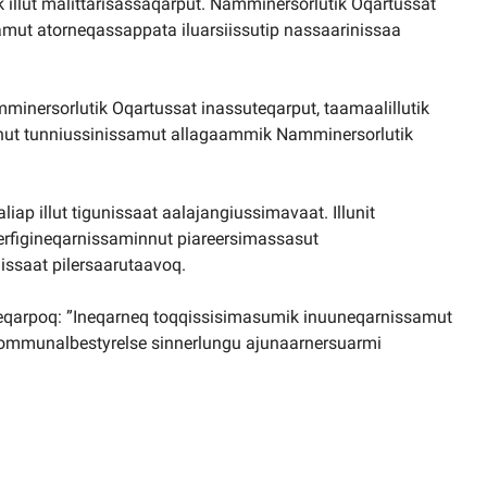
k illut malittarisassaqarput. Namminersorlutik Oqartussat
rtamut atorneqassappata iluarsiissutip nassaarinissaa
nersorlutik Oqartussat inassuteqarput, taamaalillutik
nut tunniussinissamut allagaammik Namminersorlutik
p illut tigunissaat aalajangiussimavaat. Illunit
 iserfigineqarnissaminnut piareersimassasut
issaat pilersaarutaavoq.
qarpoq: ”Ineqarneq toqqissisimasumik inuuneqarnissamut
ommunalbestyrelse sinnerlungu ajunaarnersuarmi