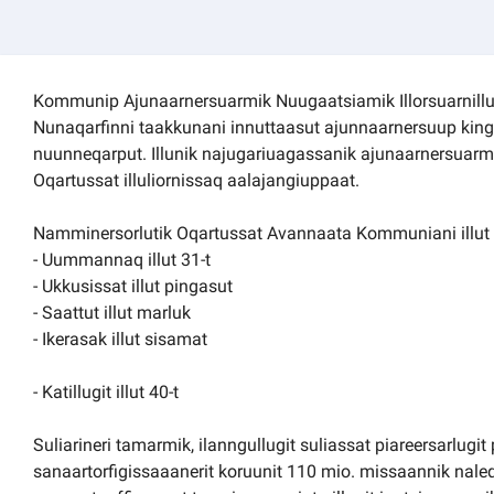
Kommuni pillugu paasissutissat
Kommunip Ajunaarnersuarmik Nuugaatsiamik Illorsuarnillu
Nunaqarfinni taakkunani innuttaasut ajunnaarnersuup king
nuunneqarput. Illunik najugariuagassanik ajunaarnersuar
Oqartussat illuliornissaq aalajangiuppaat.
Namminersorlutik Oqartussat Avannaata Kommuniani illut
- Uummannaq illut 31-t
- Ukkusissat illut pingasut
- Saattut illut marluk
- Ikerasak illut sisamat
- Katillugit illut 40-t
Suliarineri tamarmik, ilanngullugit suliassat piareersarlugi
sanaartorfigissaaanerit koruunit 110 mio. missaannik naleqa