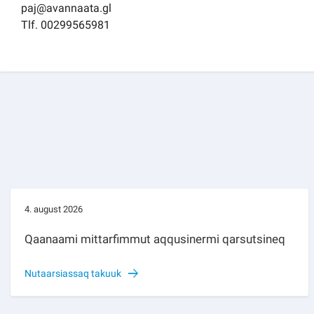
paj@avannaata.gl
Tlf. 00299565981
4. august 2026
Qaanaami mittarfimmut aqqusinermi qarsutsineq
Nutaarsiassaq takuuk