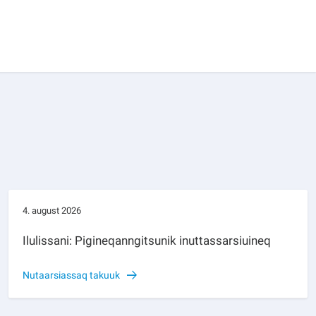
4. august 2026
Ilulissani: Pigineqanngitsunik inuttassarsiuineq
Nutaarsiassaq takuuk