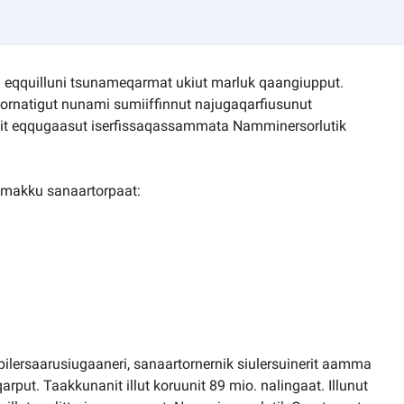
 eqquilluni tsunameqarmat ukiut marluk qaangiupput.
ornatigut nunami sumiiffinnut najugaqarfiusunut
mit eqqugaasut iserfissaqassammata Namminersorlutik
 makku sanaartorpaat:
t pilersaarusiugaaneri, sanaartornernik siulersuinerit aamma
rput. Taakkunanit illut koruunit 89 mio. nalingaat. Illunut