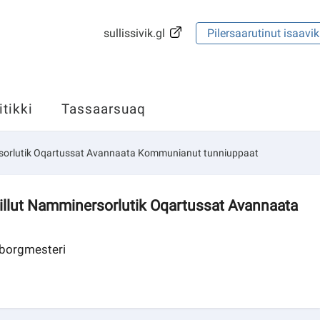
sullissivik.gl
Pilersaarutinut isaavik
itikki
Tassaarsuaq
nersorlutik Oqartussat Avannaata Kommunianut tunniuppaat
 illut Namminersorlutik Oqartussat Avannaata
 borgmesteri