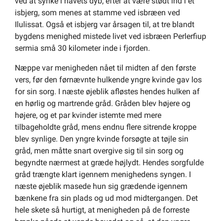
ved at synke i havets dyb, efter at være stødt ind i et
isbjerg, som menes at stamme ved isbræen ved
Ilulissat. Også et isbjerg var årsagen til, at tre blandt
bygdens menighed mistede livet ved isbræen Perlerfiup
sermia små 30 kilometer inde i fjorden.
Næppe var menigheden nået til midten af den første
vers, før den førnævnte hulkende yngre kvinde gav los
for sin sorg. I næste øjeblik afløstes hendes hulken af
en hørlig og martrende gråd. Gråden blev højere og
højere, og et par kvinder istemte med mere
tilbageholdte gråd, mens endnu flere sitrende kroppe
blev synlige. Den yngre kvinde forsøgte at tøjle sin
gråd, men måtte snart overgive sig til sin sorg og
begyndte nærmest at græde højlydt. Hendes sorgfulde
gråd trængte klart igennem menighedens syngen. I
næste øjeblik masede hun sig grædende igennem
bænkene fra sin plads og ud mod midtergangen. Det
hele skete så hurtigt, at menigheden på de forreste