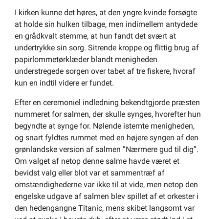
I kirken kunne det høres, at den yngre kvinde forsøgte
at holde sin hulken tilbage, men indimellem antydede
en grådkvalt stemme, at hun fandt det svært at
undertrykke sin sorg. Sitrende kroppe og flittig brug af
papirlommetørklæder blandt menigheden
understregede sorgen over tabet af tre fiskere, hvoraf
kun en indtil videre er fundet.
Efter en ceremoniel indledning bekendtgjorde præsten
nummeret for salmen, der skulle synges, hvorefter hun
begyndte at synge for. Nølende istemte menigheden,
og snart fyldtes rummet med en højere syngen af den
grønlandske version af salmen ”Nærmere gud til dig”.
Om valget af netop denne salme havde været et
bevidst valg eller blot var et sammentræf af
omstændighederne var ikke til at vide, men netop den
engelske udgave af salmen blev spillet af et orkester i
den hedengangne Titanic, mens skibet langsomt var