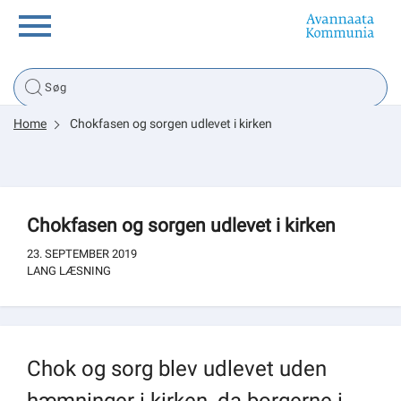
Borger
Home
Chokfasen og sorgen udlevet i kirken
Erhverv
Politik
Chokfasen og sorgen udlevet i kirken
Tsunami
23. SEPTEMBER 2019
LANG LÆSNING
sullissivik.gl
Chok og sorg blev udlevet uden
Planportal
hæmninger i kirken, da borgerne i