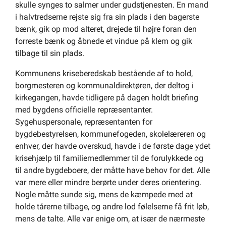
skulle synges to salmer under gudstjenesten. En mand
i halvtredserne rejste sig fra sin plads i den bagerste
bænk, gik op mod alteret, drejede til højre foran den
forreste bænk og åbnede et vindue på klem og gik
tilbage til sin plads.
Kommunens kriseberedskab bestående af to hold,
borgmesteren og kommunaldirektøren, der deltog i
kirkegangen, havde tidligere på dagen holdt briefing
med bygdens officielle repræsentanter.
Sygehuspersonale, repræsentanten for
bygdebestyrelsen, kommunefogeden, skolelæreren og
enhver, der havde overskud, havde i de første dage ydet
krisehjælp til familiemedlemmer til de forulykkede og
til andre bygdeboere, der måtte have behov for det. Alle
var mere eller mindre berørte under deres orientering.
Nogle måtte sunde sig, mens de kæmpede med at
holde tårerne tilbage, og andre lod følelserne få frit løb,
mens de talte. Alle var enige om, at især de nærmeste