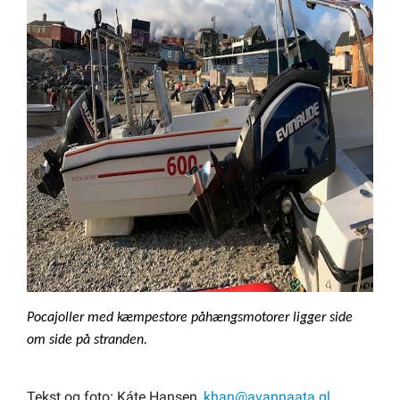
Pocajoller med kæmpestore påhængsmotorer ligger side
om side på stranden.
Tekst og foto: Káte Hansen,
khan@avannaata.gl