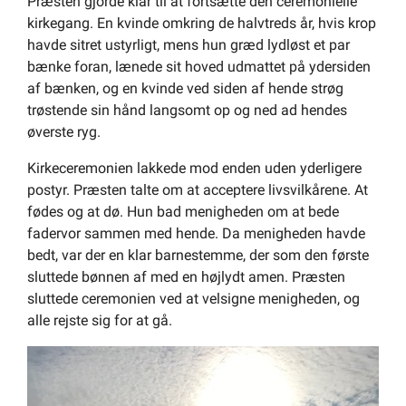
Præsten gjorde klar til at fortsætte den ceremonielle
kirkegang. En kvinde omkring de halvtreds år, hvis krop
havde sitret ustyrligt, mens hun græd lydløst et par
bænke foran, lænede sit hoved udmattet på ydersiden
af bænken, og en kvinde ved siden af hende strøg
trøstende sin hånd langsomt op og ned ad hendes
øverste ryg.
Kirkeceremonien lakkede mod enden uden yderligere
postyr. Præsten talte om at acceptere livsvilkårene. At
fødes og at dø. Hun bad menigheden om at bede
fadervor sammen med hende. Da menigheden havde
bedt, var der en klar barnestemme, der som den første
sluttede bønnen af med en højlydt amen. Præsten
sluttede ceremonien ved at velsigne menigheden, og
alle rejste sig for at gå.