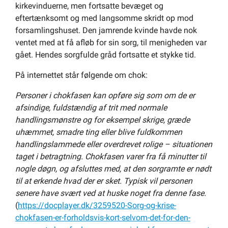
kirkevinduerne, men fortsatte bevæget og
eftertænksomt og med langsomme skridt op mod
forsamlingshuset. Den jamrende kvinde havde nok
ventet med at få afløb for sin sorg, til menigheden var
gået. Hendes sorgfulde gråd fortsatte et stykke tid.
På internettet står følgende om chok:
Personer i chokfasen kan opføre sig som om de er
afsindige, fuldstændig af trit med normale
handlingsmønstre og for eksempel skrige, græde
uhæmmet, smadre ting eller blive fuldkommen
handlingslammede eller overdrevet rolige – situationen
taget i betragtning. Chokfasen varer fra få minutter til
nogle døgn, og afsluttes med, at den sorgramte er nødt
til at erkende hvad der er sket. Typisk vil personen
senere have svært ved at huske noget fra denne fase.
(
https://docplayer.dk/3259520-Sorg-og-krise-
chokfasen-er-forholdsvis-kort-selvom-det-for-den-