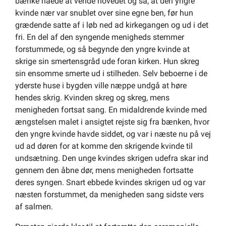
bænke nåede at vende hovedet og så, at den yngre
kvinde nær var snublet over sine egne ben, før hun
grædende satte af i løb ned ad kirkegangen og ud i det
fri. En del af den syngende menigheds stemmer
forstummede, og så begynde den yngre kvinde at
skrige sin smertensgråd ude foran kirken. Hun skreg
sin ensomme smerte ud i stilheden. Selv beboerne i de
yderste huse i bygden ville næppe undgå at høre
hendes skrig. Kvinden skreg og skreg, mens
menigheden fortsat sang. En midaldrende kvinde med
ængstelsen malet i ansigtet rejste sig fra bænken, hvor
den yngre kvinde havde siddet, og var i næste nu på vej
ud ad døren for at komme den skrigende kvinde til
undsætning. Den unge kvindes skrigen udefra skar ind
gennem den åbne dør, mens menigheden fortsatte
deres syngen. Snart ebbede kvindes skrigen ud og var
næsten forstummet, da menigheden sang sidste vers
af salmen.