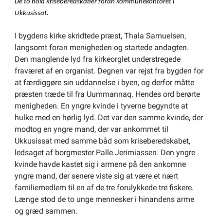
De to hold kriseberedskaber foran kommunekontoret i
Ukkusissat.
I bygdens kirke skridtede præst, Thala Samuelsen,
langsomt foran menigheden og startede andagten.
Den manglende lyd fra kirkeorglet understregede
fraværet af en organist. Degnen var rejst fra bygden for
at færdiggøre sin uddannelse i byen, og derfor måtte
præsten træde til fra Uummannaq. Hendes ord berørte
menigheden. En yngre kvinde i tyverne begyndte at
hulke med en hørlig lyd. Det var den samme kvinde, der
modtog en yngre mand, der var ankommet til
Ukkusissat med samme båd som kriseberedskabet,
ledsaget af borgmester Palle Jerimiassen. Den yngre
kvinde havde kastet sig i armene på den ankomne
yngre mand, der senere viste sig at være et nært
familiemedlem til en af de tre forulykkede tre fiskere.
Længe stod de to unge mennesker i hinandens arme
og græd sammen.