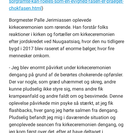
sorgramte-kan-foeles-som-en-evighed-fasen-er-praeget-
chokfasen.html
)
Borgmester Palle Jerimiassen oplevede
kirkeceremonien som rørende. Han forstår folks
reaktioner i kirken og fortæller om kirkeceremonien
efter jordskredet ved Nuugaatsiaq, hvor den nu tidligere
bygd i 2017 blev raseret af enorme bølger, hvor fire
mennesker omkom.
- Jeg blev enormt påvirket under kirkeceremonien
dengang på grund af de berørtes chokerende opførsler.
Der var nogle, som græd uhæmmet og skreg, andre
kunne pludselig ikke styre sig, mens andre fik
krampeanfald og andre faldt om og besvimede. Denne
oplevelse påvirkede min psyke så stærkt, at jeg fik
flashbacks, hver gang jeg hørte salmen fra dengang.
Pludselig befandt jeg mig i daværende situation og
genoplevede seancen fra kirkeceremonien dengang, og
jeg kom først over det, efter at have deltaget i