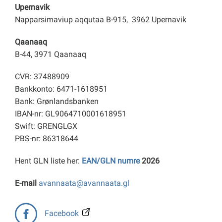
Upernavik
Napparsimaviup aqqutaa B-915, 3962 Upernavik
Qaanaaq
B-44, 3971 Qaanaaq
CVR: 37488909
Bankkonto: 6471-1618951
Bank: Grønlandsbanken
IBAN-nr: GL9064710001618951
Swift: GRENGLGX
PBS-nr: 86318644
Hent GLN liste her:
EAN/GLN numre
2026
E-mail
avannaata@avannaata.gl
Facebook