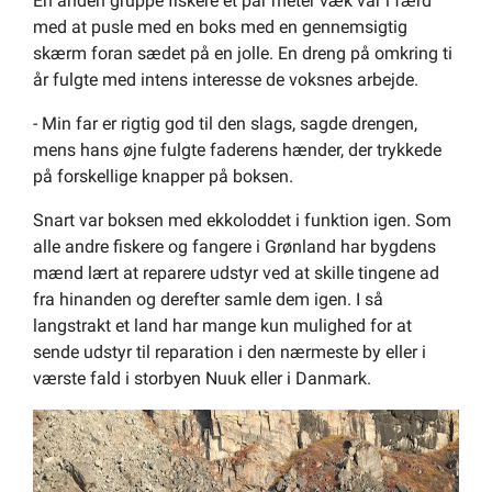
En anden gruppe fiskere et par meter væk var i færd
med at pusle med en boks med en gennemsigtig
skærm foran sædet på en jolle. En dreng på omkring ti
år fulgte med intens interesse de voksnes arbejde.
- Min far er rigtig god til den slags, sagde drengen,
mens hans øjne fulgte faderens hænder, der trykkede
på forskellige knapper på boksen.
Snart var boksen med ekkoloddet i funktion igen. Som
alle andre fiskere og fangere i Grønland har bygdens
mænd lært at reparere udstyr ved at skille tingene ad
fra hinanden og derefter samle dem igen. I så
langstrakt et land har mange kun mulighed for at
sende udstyr til reparation i den nærmeste by eller i
værste fald i storbyen Nuuk eller i Danmark.