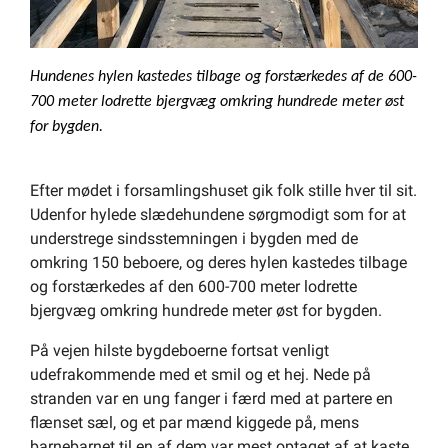
Hundenes hylen kastedes tilbage og forstærkedes af de 600-
700 meter lodrette bjergvæg omkring hundrede meter øst
for bygden.
Efter mødet i forsamlingshuset gik folk stille hver til sit.
Udenfor hylede slædehundene sørgmodigt som for at
understrege sindsstemningen i bygden med de
omkring 150 beboere, og deres hylen kastedes tilbage
og forstærkedes af den 600-700 meter lodrette
bjergvæg omkring hundrede meter øst for bygden.
På vejen hilste bygdeboerne fortsat venligt
udefrakommende med et smil og et hej. Nede på
stranden var en ung fanger i færd med at partere en
flænset sæl, og et par mænd kiggede på, mens
barnebarnet til en af dem var mest optaget af at kaste