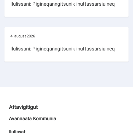
Ilulissani: Pigineqanngitsunik inuttassarsiuineq
4. august 2026
Ilulissani: Pigineqanngitsunik inuttassarsiuineq
Attavigitigut
Avannaata Kommunia
Ilulissat