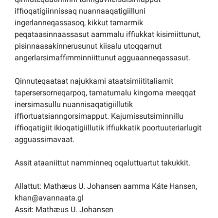
iffioqatigiinnissaq nuannaaqatigiilluni
ingerlanneqassasoq, kikkut tamarmik
peqataasinnaassasut aammalu iffiukkat kisimiittunut,
pisinnaasakinnerusunut kiisalu utoqqarnut
angerlarsimaffimminniittunut agguaanneqassasut.
Qinnuteqaataat najukkami ataatsimiititaliamit
tapersersorneqarpoq, tamatumalu kingorna meeqqat
inersimasullu nuannisaqatigiillutik
iffiortuatsianngorsimapput. Kajumissutsiminnillu
iffioqatigiit ikioqatigiillutik iffiukkatik poortuuteriarlugit
agguassimavaat.
Assit ataaniittut namminneq oqaluttuartut takukkit.
Allattut: Mathæus U. Johansen aamma Káte Hansen,
khan@avannaata.gl
Assit: Mathæus U. Johansen