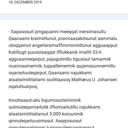
18. DECEMBER 2019
Kommuni pillugu paasissutissat
- Sapaassuit pingajuanni meeqqat inersimasullu
Qaanaami kisimiittunut, pisinnaasakitsunut aammalu
utoqqarnut angerlarsimaffimminniittunut agguaapput.
Katillugit puussiaaqqat iffiukkanik imallit 53-it
agguaanneqarput, pajugutinillu tigusisut tamarmik
nuannaarnermik, tuppallernermik qujamasunnermillu
oqariartuuteqarput, Qaanaami najukkami
ataatsimiititaliami siulittaasoq Mathæus U. Johansen
oqaluttuarpoq.
Innuttaasut-uku kajumissutsiminnik
suliniuteqarniarlutik iffiorniarlutillu najukkami
ataatsimiititaliamut 5.000 koruuninik
qinnuteqartuusimasut. Aaqqissuisut
qinnuteqaatiminni tunngavilersuisimapput