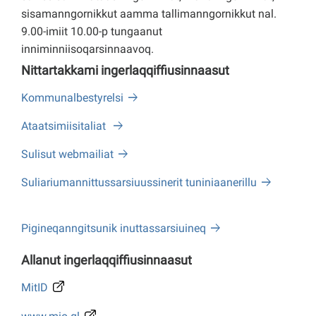
sisamanngornikkut aamma tallimanngornikkut nal.
9.00-imiit 10.00-p tungaanut
inniminniisoqarsinnaavoq.
Nittartakkami ingerlaqqiffiusinnaasut
Kommunalbestyrelsi
Ataatsimiisitaliat
Sulisut webmailiat
Suliariumannittussarsiuussinerit tuniniaanerillu
Pigineqanngitsunik inuttassarsiuineq
Allanut ingerlaqqiffiusinnaasut
MitID