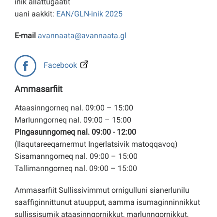
inik allattugaatit
uani aakkit:
EAN/GLN-inik 2025
E-mail
avannaata@avannaata.gl
Facebook
Ammasarfiit
Ataasinngorneq nal. 09:00 – 15:00
Marlunngorneq nal. 09:00 – 15:00
Pingasunngorneq nal. 09:00 - 12:00
(Ilaqutareeqarnermut Ingerlatsivik matoqqavoq)
Sisamanngorneq nal. 09:00 – 15:00
Tallimanngorneq nal. 09:00 – 15:00
Ammasarfiit Sullissivimmut ornigulluni sianerlunilu
saaffiginnittunut atuupput, aamma isumaginninnikkut
sullissisumik ataasinngornikkut, marlunngornikkut,