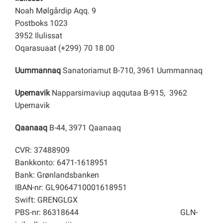
Noah Mølgårdip Aqq. 9
Postboks 1023
3952 Ilulissat
Oqarasuaat (+299) 70 18 00
Uummannaq
Sanatoriamut B-710, 3961 Uummannaq
Upernavik
Napparsimaviup aqqutaa B-915, 3962
Upernavik
Qaanaaq
B-44, 3971 Qaanaaq
CVR: 37488909
Bankkonto: 6471-1618951
Bank: Grønlandsbanken
IBAN-nr: GL9064710001618951
Swift: GRENGLGX
PBS-nr: 86318644
GLN-