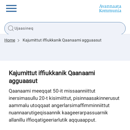
Innuttaasunut
Home
Kajumittut iffiukkanik Qaanaami agguaasut
Inuussutissarsiorneq
Politikki
Kajumittut iffiukkanik Qaanaami
agguaasut
Tassaarsuaq
Qaanaami meeqqat 50-it missaanniittut
inersimasullu 20-t kisimiittut, pisinnaasakinnerusut
aammalu utoqqaat angerlarsimaffimminniittut
sullissivik.gl
nuannaarutigeqisaannik kaageerarpassuarnik
allanillu iffioqatigeeriarlutik aqquaapput.
Pilersaarutinut isaavik