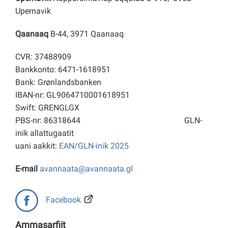
Upernavik
Qaanaaq
B-44, 3971 Qaanaaq
CVR: 37488909
Bankkonto: 6471-1618951
Bank: Grønlandsbanken
IBAN-nr: GL9064710001618951
Swift: GRENGLGX
PBS-nr: 86318644
GLN-
inik allattugaatit
uani aakkit:
EAN/GLN-inik 2025
E-mail
avannaata@avannaata.gl
Facebook
Ammasarfiit