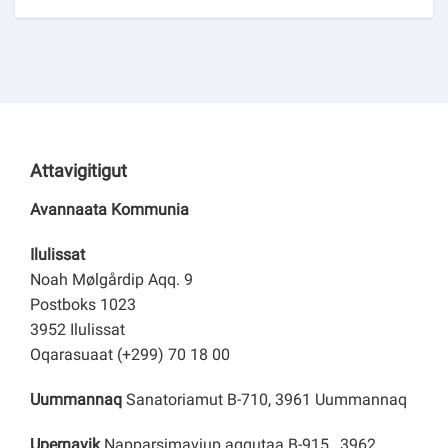
Attavigitigut
Avannaata Kommunia
Ilulissat
Noah Mølgårdip Aqq. 9
Postboks 1023
3952 Ilulissat
Oqarasuaat (+299) 70 18 00
Uummannaq
Sanatoriamut B-710, 3961 Uummannaq
Upernavik
Napparsimaviup aqqutaa B-915, 3962