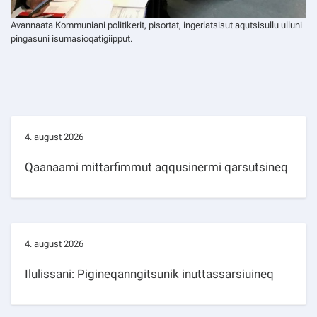
Avannaata Kommuniani politikerit, pisortat, ingerlatsisut aqutsisullu ulluni
pingasuni isumasioqatigiipput.
4. august 2026
Qaanaami mittarfimmut aqqusinermi qarsutsineq
4. august 2026
Ilulissani: Pigineqanngitsunik inuttassarsiuineq