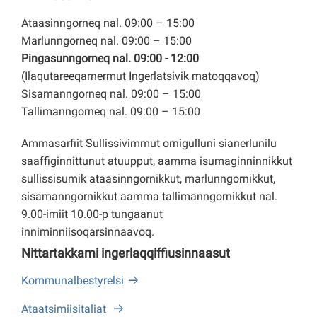
Ataasinngorneq nal. 09:00 – 15:00
Marlunngorneq nal. 09:00 – 15:00
Pingasunngorneq nal. 09:00 - 12:00
(Ilaqutareeqarnermut Ingerlatsivik matoqqavoq)
Sisamanngorneq nal. 09:00 – 15:00
Tallimanngorneq nal. 09:00 – 15:00
Ammasarfiit Sullissivimmut ornigulluni sianerlunilu
saaffiginnittunut atuupput, aamma isumaginninnikkut
sullissisumik ataasinngornikkut, marlunngornikkut,
sisamanngornikkut aamma tallimanngornikkut nal.
9.00-imiit 10.00-p tungaanut
inniminniisoqarsinnaavoq.
Nittartakkami ingerlaqqiffiusinnaasut
Kommunalbestyrelsi
Ataatsimiisitaliat