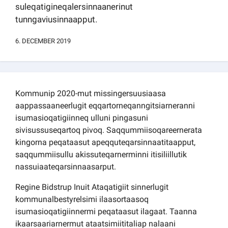
suleqatigineqalersinnaanerinut
Kommuni pillugu paasissutissat
tunngaviusinnaapput.
6. DECEMBER 2019
Kommunip 2020-mut missingersuusiaasa
aappassaaneerlugit eqqartorneqanngitsiarneranni
isumasioqatigiinneq ulluni pingasuni
sivisussuseqartoq pivoq. Saqqummiisoqareernerata
kingorna peqataasut apeqquteqarsinnaatitaapput,
saqqummiisullu akissuteqarnerminni itisiliillutik
nassuiaateqarsinnaasarput.
Regine Bidstrup Inuit Ataqatigiit sinnerlugit
kommunalbestyrelsimi ilaasortaasoq
isumasioqatigiinnermi peqataasut ilagaat. Taanna
ikaarsaariarnermut ataatsimiititaliap nalaani