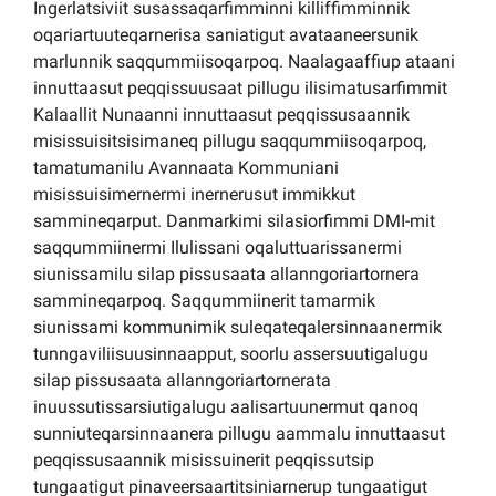
Ingerlatsiviit susassaqarfimminni killiffimminnik
oqariartuuteqarnerisa saniatigut avataaneersunik
marlunnik saqqummiisoqarpoq. Naalagaaffiup ataani
innuttaasut peqqissuusaat pillugu ilisimatusarfimmit
Kalaallit Nunaanni innuttaasut peqqissusaannik
misissuisitsisimaneq pillugu saqqummiisoqarpoq,
tamatumanilu Avannaata Kommuniani
misissuisimernermi inernerusut immikkut
sammineqarput. Danmarkimi silasiorfimmi DMI-mit
saqqummiinermi Ilulissani oqaluttuarissanermi
siunissamilu silap pissusaata allanngoriartornera
sammineqarpoq. Saqqummiinerit tamarmik
siunissami kommunimik suleqateqalersinnaanermik
tunngaviliisuusinnaapput, soorlu assersuutigalugu
silap pissusaata allanngoriartornerata
inuussutissarsiutigalugu aalisartuunermut qanoq
sunniuteqarsinnaanera pillugu aammalu innuttaasut
peqqissusaannik misissuinerit peqqissutsip
tungaatigut pinaveersaartitsiniarnerup tungaatigut