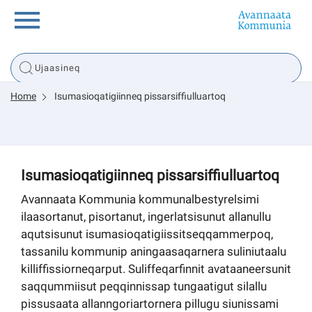
Innuttaasunut
Home
Isumasioqatigiinneq pissarsiffiulluartoq
Inuussutissarsiorneq
Politikki
Isumasioqatigiinneq pissarsiffiulluartoq
Tassaarsuaq
Avannaata Kommunia kommunalbestyrelsimi
ilaasortanut, pisortanut, ingerlatsisunut allanullu
aqutsisunut isumasioqatigiissitseqqammerpoq,
tassanilu kommunip aningaasaqarnera suliniutaalu
sullissivik.gl
killiffissiorneqarput. Suliffeqarfinnit avataaneersunit
saqqummiisut peqqinnissap tungaatigut silallu
Pilersaarutinut isaavik
pissusaata allanngoriartornera pillugu siunissami