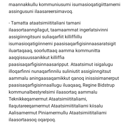
maannakkullu kommuniusumi isumasioqatigiittarnerni
assingusuni ilaasareersimavoq.
- Tamatta ataatsimiititaliani tamani
ilaasortaanngilagut, taamaammat ingerlatsivinni
assigiinngitsuni suliaqarfiit killiffiillu
isumasioqatigiinnerni paasisaqarfigisinnaasaratsigit
iluartaqaaq, soorluttaaq aamma kommunitta
aaqqissuussanikkut killiffia
paasisaqarfigisinnaasaripput. Ataatsimut isigalugu
illoqarfinni nunaqarfinnilu suliniutit assigiinngitsut
aammalu aningaasaqarnikkut qanoq inissisimanerput
paasisaqarfigisinnaallugu iluaqaaq, Regine Bidstrup
kommunalbestyrelsimi ilaasortaq aammalu
Teknikkeqarnermut Ataatsimiititaliami,
Ilaqutareeqarnermut Ataatsimiititaliami kiisalu
Aalisarnermut Piniarnermullu Ataatsimiititaliami
ilaasortaasoq oqarpoq.