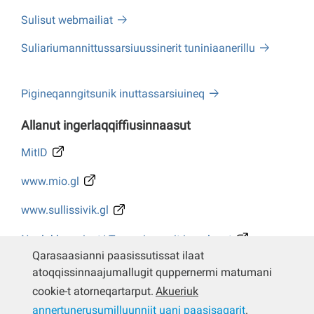
Sulisut webmailiat
Suliariumannittussarsiuussinerit tuniniaanerillu
Pigineqanngitsunik inuttassarsiuineq
Allanut ingerlaqqiffiusinnaasut
MitID
www.mio.gl
www.sullissivik.gl
Naalakkersuisut/ Tusarniaanerit ingerlasut
Qarasaasianni paasissutissat ilaat
Whistleblower
atoqqissinnaajumallugit quppernermi matumani
cookie-t atorneqartarput.
Akueriuk
annertunerusumilluunniit uani paasisaqarit
.