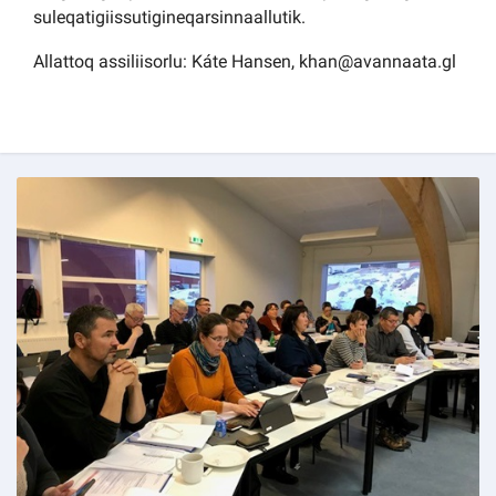
suleqatigiissutigineqarsinnaallutik.
Allattoq assiliisorlu: Káte Hansen, khan@avannaata.gl