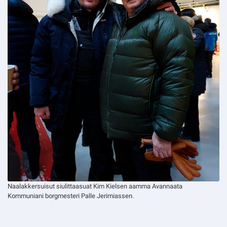
Naalakkersuisut siulittaasuat Kim Kielsen aamma Avannaata
Kommuniani borgmesteri Palle Jerimiassen.