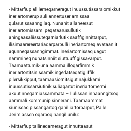
- Mittarfiup allilerneqarneragut inuussutissarsiornikkut
ineriartornerup suli annertuseriarnissaa
qularutissaanngilaq. Nunanit allaneersut
ineriartornissami peqataarusullutik
aningaasaliissuteqarniarlutik saaffiginnittarput,
ilisimaarereertariaqarparpulli ineriartorneq avataaniit
aqunneqassanngimmat. Ineriartornissaq uagut
nammineq nunatsinniit siuttuuffigissavarput.
Taamaattumik-una aamma illoqarfimmik
ineriartortitsinissamik ingerlatseqatigiiffik
pilersikkipput, taamaasiornitsigut najukkami
inuussutissarsiutinik suliaqartut ineriartornermi
akuutinneqarniassammata – Ilulissaniinnaanngitsoq
aammali kommunip sinnerani. Taamaammat
siunissaq pissangartoq qanilliartorparput, Palle
Jerimiassen oqarpoq nangillunilu:
- Mittarfiup tallineqarneragut innuttaasut