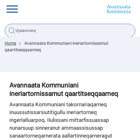
Innuttaasunut
Home
Avannaata Kommuniani ineriartornissamut
Inuussutissarsiorneq
qaartitseqqaarneq
Politikki
Avannaata Kommuniani
Tassaarsuaq
ineriartornissamut qaartitseqqaarneq
Avannaata Kommuniani takornariaqarneq
inuussutissarsiutitigullu ineriartorneq
sullissivik.gl
ingerlalluarpoq. Ilulissani mittarfissuassap
nunarsuup sinneranut ammaassisussap
Pilersaarutinut isaavik
sanaartorneqarnerata aallartinneqarneragut