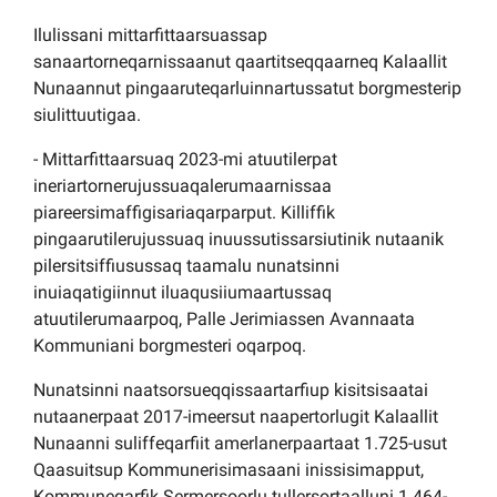
Ilulissani mittarfittaarsuassap
sanaartorneqarnissaanut qaartitseqqaarneq Kalaallit
Nunaannut pingaaruteqarluinnartussatut borgmesterip
siulittuutigaa.
- Mittarfittaarsuaq 2023-mi atuutilerpat
ineriartornerujussuaqalerumaarnissaa
piareersimaffigisariaqarparput. Killiffik
pingaarutilerujussuaq inuussutissarsiutinik nutaanik
pilersitsiffiusussaq taamalu nunatsinni
inuiaqatigiinnut iluaqusiiumaartussaq
atuutilerumaarpoq, Palle Jerimiassen Avannaata
Kommuniani borgmesteri oqarpoq.
Nunatsinni naatsorsueqqissaartarfiup kisitsisaatai
nutaanerpaat 2017-imeersut naapertorlugit Kalaallit
Nunaanni suliffeqarfiit amerlanerpaartaat 1.725-usut
Qaasuitsup Kommunerisimasaani inissisimapput,
Kommuneqarfik Sermersoorlu tullersortaalluni 1.464-