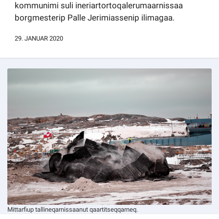
kommunimi suli ineriartortoqalerumaarnissaa
Kommuni pillugu paasissutissat
borgmesterip Palle Jerimiassenip ilimagaa.
29. JANUAR 2020
Mittarfiup tallineqarnissaanut qaartitseqqarneq.