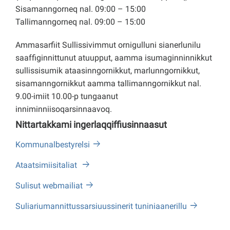
Sisamanngorneq nal. 09:00 – 15:00
Tallimanngorneq nal. 09:00 – 15:00
Ammasarfiit Sullissivimmut ornigulluni sianerlunilu
saaffiginnittunut atuupput, aamma isumaginninnikkut
sullissisumik ataasinngornikkut, marlunngornikkut,
sisamanngornikkut aamma tallimanngornikkut nal.
9.00-imiit 10.00-p tungaanut
inniminniisoqarsinnaavoq.
Nittartakkami ingerlaqqiffiusinnaasut
Kommunalbestyrelsi
Ataatsimiisitaliat
Sulisut webmailiat
Suliariumannittussarsiuussinerit tuniniaanerillu