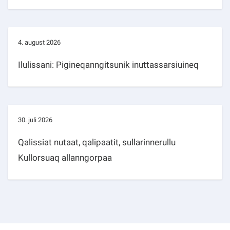
4. august 2026
Ilulissani: Pigineqanngitsunik inuttassarsiuineq
30. juli 2026
Qalissiat nutaat, qalipaatit, sullarinnerullu
Kullorsuaq allanngorpaa