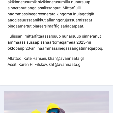
akikinnerusumik sivikinnerusumillu nunarsuup
sinneranut angalasalissapput. Mittarfiulli
naammassineqareernerata kingorna inuiaqatigiit
aaqqissuussaanikkut allanngorujussuarnissaat
pingaarnertut piareersimaffigisariaqarpaat.
Ilulissani mittarfittaassarsuup nunarsuup sinneranut
ammaassisussap sanaartorneqarnera 2023-mi
oktobarip 23-ani naammassineqassangatinneqarpoq.
Allattoq: Káte Hansen, khan@avannaata.gl
Assit: Karen H. Filskov, khf@avannaata.gl