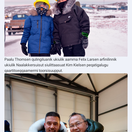
Paalu Thomsen qulingiluanik ukiulik aamma Felix Larsen arfinilinnik
ukiulik Naalakkersuisut siulittaasuat Kim Kielsen peqatigalugu
qaartitseqqaarnermi toorsisuupput.