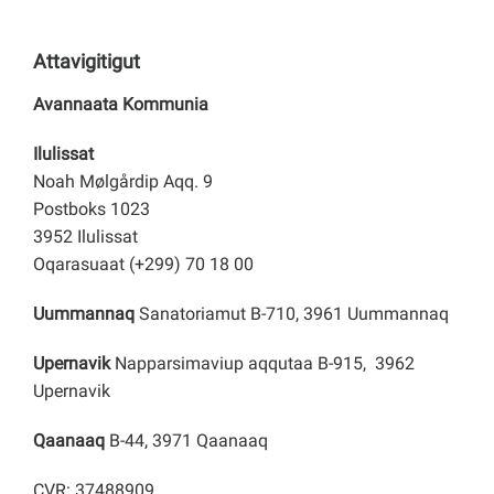
Attavigitigut
Avannaata Kommunia
Ilulissat
Noah Mølgårdip Aqq. 9
Postboks 1023
3952 Ilulissat
Oqarasuaat (+299) 70 18 00
Uummannaq
Sanatoriamut B-710, 3961 Uummannaq
Upernavik
Napparsimaviup aqqutaa B-915, 3962
Upernavik
Qaanaaq
B-44, 3971 Qaanaaq
CVR: 37488909