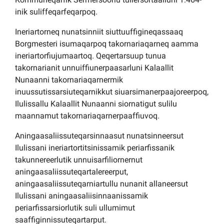
inik suliffeqarfeqarpoq.
Ineriartorneq nunatsinniit siuttuuffigineqassaaq
Borgmesteri isumaqarpoq takornariaqarneq aamma
ineriartorfiujumaartoq. Qeqertarsuup tunua
takornarianit unnuiffiunerpaasarluni Kalaallit
Nunaanni takornariaqarnermik
inuussutissarsiuteqarnikkut siuarsimanerpaajoreerpoq,
Ilulissallu Kalaallit Nunaanni siornatigut sulilu
maannamut takornariaqarnerpaaffiuvoq.
Aningaasaliissuteqarsinnaasut nunatsinneersut
Ilulissani ineriartortitsinissamik periarfissanik
takunnereerlutik unnuisarfiliornernut
aningaasaliissuteqartalereerput,
aningaasaliissuteqarniartullu nunanit allaneersut
Ilulissani aningaasaliisinnaanissamik
periarfissarsiorlutik suli ullumimut
saaffiginnissuteqartarput.