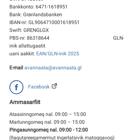
Bankkonto: 6471-1618951
Bank: Grønlandsbanken
IBAN-nr: GL9064710001618951
Swift: GRENGLGX
PBS-nr: 86318644
GLN-
inik allattugaatit
uani aakkit:
EAN/GLN-inik 2025
E-mail
avannaata@avannaata.gl
Facebook
Ammasarfiit
Ataasinngorneq nal. 09:00 – 15:00
Marlunngorneq nal. 09:00 – 15:00
Pingasunngorneq nal. 09:00 - 12:00
(Ilaqutareeqarnermut Ingerlatsivik matoqqavoq)