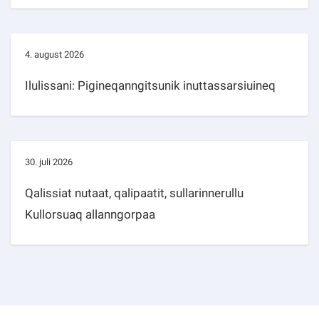
4. august 2026
Ilulissani: Pigineqanngitsunik inuttassarsiuineq
30. juli 2026
Qalissiat nutaat, qalipaatit, sullarinnerullu
Kullorsuaq allanngorpaa