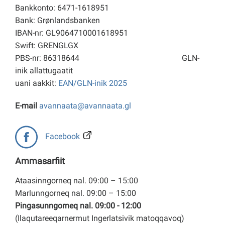
Bankkonto: 6471-1618951
Bank: Grønlandsbanken
IBAN-nr: GL9064710001618951
Swift: GRENGLGX
PBS-nr: 86318644
GLN-
inik allattugaatit
uani aakkit:
EAN/GLN-inik 2025
E-mail
avannaata@avannaata.gl
Facebook
Ammasarfiit
Ataasinngorneq nal. 09:00 – 15:00
Marlunngorneq nal. 09:00 – 15:00
Pingasunngorneq nal. 09:00 - 12:00
(Ilaqutareeqarnermut Ingerlatsivik matoqqavoq)