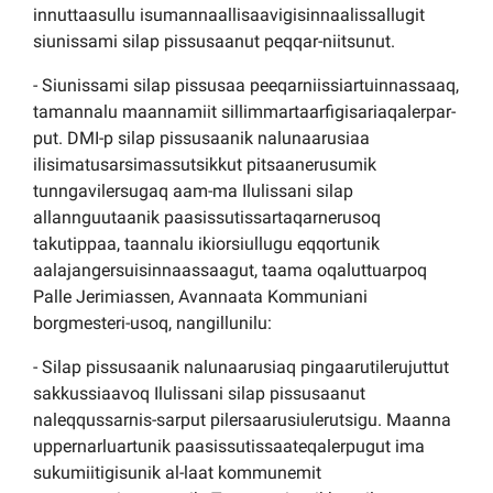
innuttaasullu isumannaallisaavigisinnaalissallugit
siunissami silap pissusaanut peqqar-niitsunut.
- Siunissami silap pissusaa peeqarniissiartuinnassaaq,
tamannalu maannamiit sillimmartaarfigisariaqalerpar-
put. DMI-p silap pissusaanik nalunaarusiaa
ilisimatusarsimassutsikkut pitsaanerusumik
tunngavilersugaq aam-ma Ilulissani silap
allannguutaanik paasissutissartaqarnerusoq
takutippaa, taannalu ikiorsiullugu eqqortunik
aalajangersuisinnaassaagut, taama oqaluttuarpoq
Palle Jerimiassen, Avannaata Kommuniani
borgmesteri-usoq, nangillunilu:
- Silap pissusaanik nalunaarusiaq pingaarutilerujuttut
sakkussiaavoq Ilulissani silap pissusaanut
naleqqussarnis-sarput pilersaarusiulerutsigu. Maanna
uppernarluartunik paasissutissaateqalerpugut ima
sukumiitigisunik al-laat kommunemit