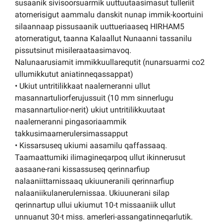
susaanik sivisoorsuarmik uuttuutaasimasut tulleriit
atornerisigut aammalu danskit nunap immik-koortuini
silaannaap pissusaanik uuttueriaaseq HIRHAM5
atorneratigut, taanna Kalaallut Nunaanni tassanilu
pissutsinut misileraataasimavoq.
Nalunaarusiamit immikkuullarequtit (nunarsuarmi co2
ullumikkutut aniatinneqassappat)
• Ukiut untritilikkaat naalerneranni ullut
masannartuliorferujussuit (10 mm sinnerlugu
masannartulior-nerit) ukiut untritilikkuutaat
naalerneranni pingasoriaammik
takkusimaarnerulersimassapput
• Kissarsuseq ukiumi aasamilu qaffassaaq.
Taamaattumiki ilimagineqarpoq ullut ikinnerusut
aasaane-rani kissassuseq qerinnarfiup
nalaaniittarnissaaq ukiuuneranili qerinnarfiup
nalaaniikulanerulernissaa. Ukiuunerani silap
qerinnartup ullui ukiumut 10-t missaaniik ullut
unnuanut 30-t miss. amerleri-assangatinneqarlutik.