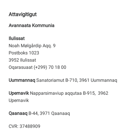
Attavigitigut
Avannaata Kommunia
Ilulissat
Noah Mølgårdip Aqq. 9
Postboks 1023
3952 Ilulissat
Oqarasuaat (+299) 70 18 00
Uummannaq
Sanatoriamut B-710, 3961 Uummannaq
Upernavik
Napparsimaviup aqqutaa B-915, 3962
Upernavik
Qaanaaq
B-44, 3971 Qaanaaq
CVR: 37488909