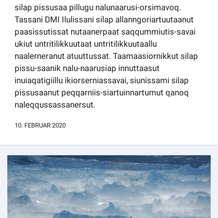
silap pissusaa pillugu nalunaarusi-orsimavoq.
Kommuni pillugu paasissutissat
Tassani DMI Ilulissani silap allanngoriartuutaanut
paasissutissat nutaanerpaat saqqummiutis-savai
ukiut untritilikkuutaat untritilikkuutaallu
naalerneranut atuuttussat. Taamaasiornikkut silap
pissu-saanik nalu-naarusiap innuttaasut
inuiaqatigiillu ikiorserniassavai, siunissami silap
pissusaanut peqqarniis-siartuinnartumut qanoq
naleqqussassanersut.
10. FEBRUAR 2020