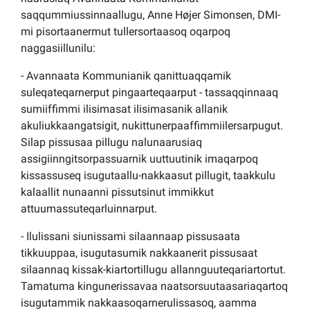
saqqummiussinnaallugu, Anne Højer Simonsen, DMI-
mi pisortaanermut tullersortaasoq oqarpoq
naggasiillunilu:
- Avannaata Kommunianik qanittuaqqamik
suleqateqarnerput pingaarteqaarput - tassaqqinnaaq
sumiiffimmi ilisimasat ilisimasanik allanik
akuliukkaangatsigit, nukittunerpaaffimmiilersarpugut.
Silap pissusaa pillugu nalunaarusiaq
assigiinngitsorpassuarnik uuttuutinik imaqarpoq
kissassuseq isugutaallu-nakkaasut pillugit, taakkulu
kalaallit nunaanni pissutsinut immikkut
attuumassuteqarluinnarput.
- Ilulissani siunissami silaannaap pissusaata
tikkuuppaa, isugutasumik nakkaanerit pissusaat
silaannaq kissak-kiartortillugu allannguuteqariartortut.
Tamatuma kingunerissavaa naatsorsuutaasariaqartoq
isugutammik nakkaasoqarnerulissasoq, aamma