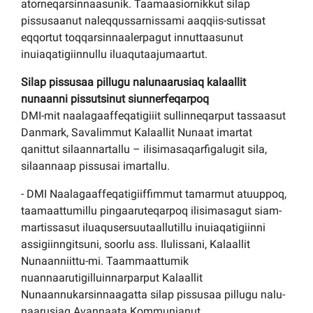
atorneqarsinnaasunik. Taamaasiornikkut silap
pissusaanut naleqqussarnissami aaqqiis-sutissat
eqqortut toqqarsinnaalerpagut innuttaasunut
inuiaqatigiinnullu iluaqutaajumaartut.
Silap pissusaa pillugu nalunaarusiaq kalaallit
nunaanni pissutsinut siunnerfeqarpoq
DMI-mit naalagaaffeqatigiiit sullinneqarput tassaasut
Danmark, Savalimmut Kalaallit Nunaat imartat
qanittut silaannartallu – ilisimasaqarfigalugit sila,
silaannaap pissusai imartallu.
- DMI Naalagaaffeqatigiiffimmut tamarmut atuuppoq,
taamaattumillu pingaaruteqarpoq ilisimasagut siam-
martissasut iluaqusersuutaallutillu inuiaqatigiinni
assigiinngitsuni, soorlu ass. Ilulissani, Kalaallit
Nunaanniittu-mi. Taammaattumik
nuannaarutigilluinnarparput Kalaallit
Nunaannukarsinnaagatta silap pissusaa pillugu nalu-
naarusiaq Avannaata Kommunianut