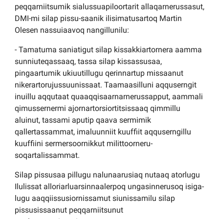
peqqarniitsumik sialussuapiloortarit allaqarnerussasut,
DMI-mi silap pissu-saanik ilisimatusartoq Martin
Olesen nassuiaavoq nangillunilu:
- Tamatuma saniatigut silap kissakkiartornera aamma
sunniuteqassaaq, tassa silap kissassusaa,
pingaartumik ukiuutillugu qerinnartup missaanut
nikerartorujussuunissaat. Taamaasilluni aqquserngit
inuillu aqqutaat quaaqqisaarnarnerussapput, aammali
qimussernermi ajornartorsiortitsissaaq qimmillu
aluinut, tassami aputip qaava sermimik
qallertassammat, imaluunniit kuuffiit aqquserngillu
kuuffiini sermersoornikkut milittoorneru-
soqartalissammat.
Silap pissusaa pillugu nalunaarusiaq nutaaq atorlugu
Ilulissat alloriarluarsinnaalerpoq ungasinnerusoq isiga-
lugu aaqqiissusiornissamut siunissamilu silap
pissusissaanut peqqarniitsunut