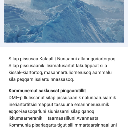
Silap pissusaa Kalaallit Nunaanni allanngoriartorpoq.
Silap pissusaanik ilisimatusartut takutippaat sila
kissak-kiartortoq, masannartuliornerusoq aammalu
sila peqqarniissiartuinnassasoq.
Kommunemut sakkussat pingaarutillit
DMI–p Ilulissanut silap pissusaanik nalunaarusiamik
ineriartortitsisimapput tassuuna ersarinnerusumik
eqqor-iaasoqarluni siunissami silap qanoq
ikkumaarneranik – taamaasilluni Avannaata
Kommunia pisariaqartu-tigut sillimmartaarsinnaalluni