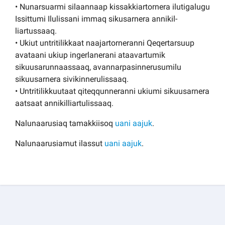
• Nunarsuarmi silaannaap kissakkiartornera ilutigalugu
Issittumi Ilulissani immaq sikusarnera annikil-
liartussaaq.
• Ukiut untritilikkaat naajartorneranni Qeqertarsuup
avataani ukiup ingerlanerani ataavartumik
sikuusarunnaassaaq, avannarpasinnerusumilu
sikuusarnera sivikinnerulissaaq.
• Untritilikkuutaat qiteqqunneranni ukiumi sikuusarnera
aatsaat annikilliartulissaaq.
Nalunaarusiaq tamakkiisoq
uani aajuk
.
Nalunaarusiamut ilassut
uani aajuk
.