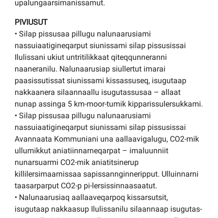
upalungaarsimanissamut.
PIVIUSUT
• Silap pissusaa pillugu nalunaarusiami
nassuiaatigineqarput siunissami silap pissusissai
Ilulissani ukiut untritilikkaat qiteqqunneranni
naaneranilu. Nalunaarusiap siullertut imarai
paasissutissat siunissami kissassuseq, isugutaap
nakkaanera silaannaallu isugutassusaa – allaat
nunap assinga 5 km-moor-tumik kipparissulersukkami.
• Silap pissusaa pillugu nalunaarusiami
nassuiaatigineqarput siunissami silap pissusissai
Avannaata Kommuniani una aallaavigalugu, CO2-mik
ullumikkut aniatiinnarneqarpat – imaluunniit
nunarsuarmi CO2-mik aniatitsinerup
killilersimaarnissaa sapissannginneripput. Ulluinnarni
taasarparput CO2-p pi-lersissinnaasaatut.
• Nalunaarusiaq aallaaveqarpoq kissarsutsit,
isugutaap nakkaasup Ilulissanilu silaannaap isugutas-