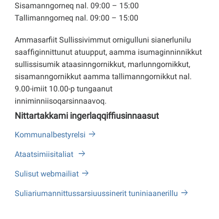
Sisamanngorneq nal. 09:00 – 15:00
Tallimanngorneq nal. 09:00 – 15:00
Ammasarfiit Sullissivimmut ornigulluni sianerlunilu
saaffiginnittunut atuupput, aamma isumaginninnikkut
sullissisumik ataasinngornikkut, marlunngornikkut,
sisamanngornikkut aamma tallimanngornikkut nal.
9.00-imiit 10.00-p tungaanut
inniminniisoqarsinnaavoq.
Nittartakkami ingerlaqqiffiusinnaasut
Kommunalbestyrelsi
Ataatsimiisitaliat
Sulisut webmailiat
Suliariumannittussarsiuussinerit tuniniaanerillu