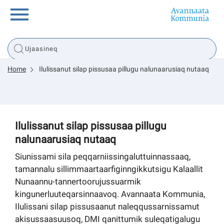
Innuttaasunut
Home
Ilulissanut silap pissusaa pillugu nalunaarusiaq nutaaq
Inuussutissarsiorneq
Politikki
Ilulissanut silap pissusaa pillugu
nalunaarusiaq nutaaq
Tassaarsuaq
Siunissami sila peqqarniissingaluttuinnassaaq,
tamannalu sillimmaartaarfiginngikkutsigu Kalaallit
Nunaannu-tannertoorujussuarmik
sullissivik.gl
kingunerluuteqarsinnaavoq. Avannaata Kommunia,
Ilulissani silap pissusaanut naleqqussarnissamut
Pilersaarutinut isaavik
akisussaasuusoq, DMI qanittumik suleqatigalugu