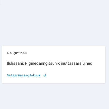
4. august 2026
Ilulissani: Pigineqanngitsunik inuttassarsiuineq
Nutaarsiassaq takuuk