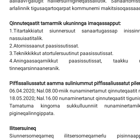
aallaavi-galugit nalilersuiffigineqassallutik. Sanaartorf
arlalinnik tigusaqartoqarpat kommunemi makitsisoqassaa
Qinnuteqaatit tamarmik ukuninnga imaqassapput:
1.Titartakkiatut siunnersuut sanaartugassap inissin
nassuiaatitalik.
2.Atornissaanut paasissutissat.
3.Teknikkikkut atortulersuutinut paasissutissat.
4.Aningaasaqarnikkut paasissutissat, taakku u
tinneqarsinnaaneranik.
Piffissaliussatut aamma suliniummut piffissaliussatut piler
06.04.2020; Nal.08.00-miik nunaminertamut qinnuteqaatit 
18.05.2020; Nal.16.00 nunaminertanut qinnuteqaatit tigun
Tamatuma kingorna sukkulluunniit nunaminertamik q
pigineqalinngippata.
Ilitsersuineq
Siunnersorneqarneq ilitsersorneqarnerlu pisinnaap