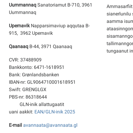
Uummannaq
Sanatoriamut B-710, 3961
Ammasarfiit 
Uummannaq
sianerlunilu 
aamma isuma
Upernavik
Napparsimaviup aqqutaa B-
ataasinngorn
915, 3962 Upernavik
sisamanngo
tallimanngor
Qaanaaq
B-44, 3971 Qaanaaq
tungaanut i
CVR: 37488909
Bankkonto: 6471-1618951
Bank: Grønlandsbanken
IBAN-nr: GL9064710001618951
Swift: GRENGLGX
PBS-nr: 86318644
GLN-inik allattugaatit
uani aakkit:
EAN/GLN-inik 2025
E-mail
avannaata@avannaata.gl