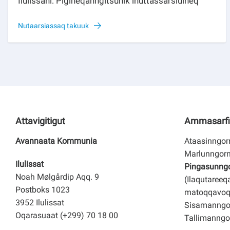
Ilulissani: Pigineqanngitsunik inuttassarsiuineq
Nutaarsiassaq takuuk
Attavigitigut
Ammasarfi
Avannaata Kommunia
Ataasinngorn
Marlunngorn
Ilulissat
Pingasunngor
Noah Mølgårdip Aqq. 9
(Ilaqutareeq
Postboks 1023
matoqqavoq
3952 Ilulissat
Sisamanngor
Oqarasuaat (+299) 70 18 00
Tallimanngor