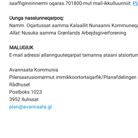
saaffiginninnermi oqaras.701800-mut mail-ikkulluunniit:
Pl
Uunga nassiunneqarpoq:
Namm. Oqartussat aamma Kalaallit Nunaanni Kommuneqar
Allat:
Nusuka aamma Grønlands Arbejdsgiverforening
MALUGIUK
E-mail adressi allannguuteqarpat tamanna ataani atsiortu
Avannaata Kommunia
Pilersaarusiornermut immikkoortortaqarfik
/Planafdelingen
Rådhuset
Postboks 1023
3952 Ilulissat
plan@avannaata.gl