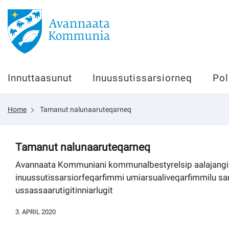
Innuttaasunut
Innuttaasunut
Inuussutissarsiorneq
Pol
Inuussutissarsiorneq
Home
Tamanut nalunaaruteqarneq
Politikki
Tassaarsuaq
Tamanut nalunaaruteqarneq
Avannaata Kommuniani kommunalbestyrelsip aalajangi
inuussutissarsiorfeqarfimmi umiarsualiveqarfimmilu san
ussassaarutigitinniarlugit
sullissivik.gl
3. APRIL 2020
Pilersaarutinut isaavik