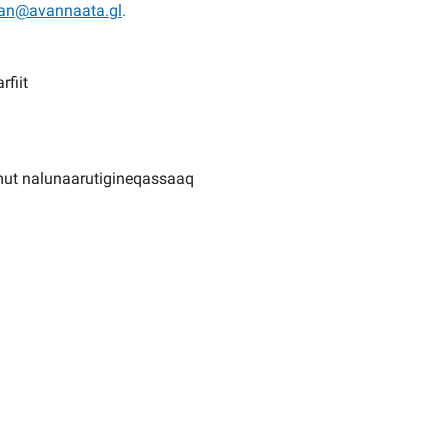
an@avannaata.gl
.
fiit
mut nalunaarutigineqassaaq