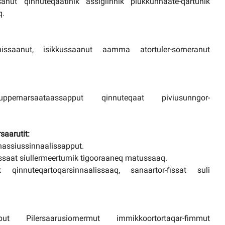
issanut qinnuteqaatinik assigiinnik piukkunnaate-qartunik
q.
nissaanut, isikkussaanut aamma atortuler-sorneranut
ppernarsaataassapput qinnuteqaat piviusunngor-
saarutit:
nassiussinnaalissapput.
issaat siullermeertumik tigooraaneq matussaaq.
innuteqartoqarsinnaalissaaq, sanaartor-fissat suli
put Pilersaarusiornermut immikkoortortaqar-fimmut