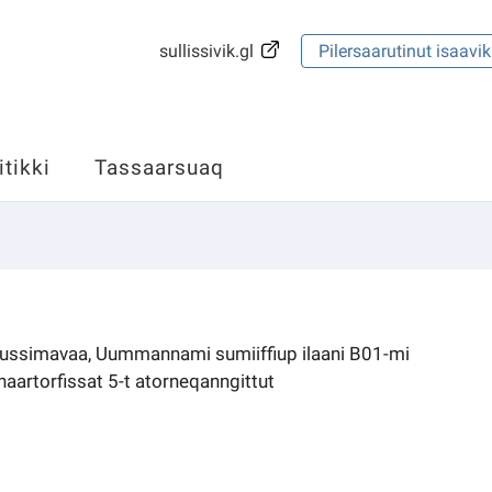
sullissivik.gl
Pilersaarutinut isaavik
itikki
Tassaarsuaq
ussimavaa, Uummannami sumiiffiup ilaani B01-mi
aartorfissat 5-t atorneqanngittut