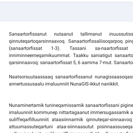
Kommuni pillugu paasissutissat
Sanaartorfissanut nutaanut tallimanut inuussutissa
qinnuteqartoqarsinnaavoq. Sanaartorfissaliisoqarpoq pi
(sanaartorfissat 1-3). Tassani sa-naartorfis
inniminneerneqarnikuummat. Taakku saniatigut sanaartorf
qarsinnaavoq: sanaartorfissat 5, 6 aamma 7-mut. Sanaarto
Naatsorsuutaassaaq sanaartorfissanut nunagissaasoqassa
annertussusaalu imaluunniit NunaGIS-ikkut nanikkit.
Nunaminertamik tunineqarnissamik sanaartorfissani pigin
imaluunniit kommunep nittartagaanut immersugassamik aall
suliffeqarfilluunniit ataasiinnarmik qinnuteqar-sinnaav
attuumassuteqartuni ataa-siinnaasutut pisinnaassuseqa