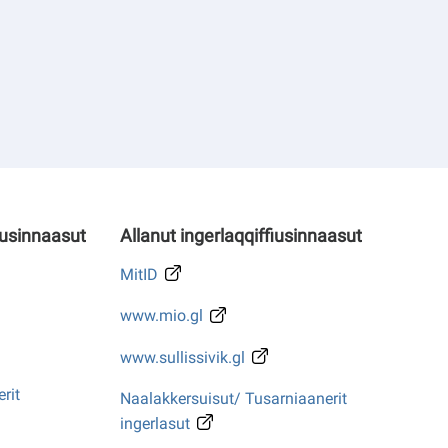
iusinnaasut
Allanut ingerlaqqiffiusinnaasut
MitID
www.mio.gl
www.sullissivik.gl
rit
Naalakkersuisut/ Tusarniaanerit
ingerlasut