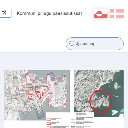
kl-GL
da
Kommuni pillugu paasissutissat