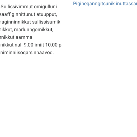
Pigineqanngitsunik inuttassa
Sullissivimmut ornigulluni
saaffiginnittunut atuupput,
ginninnikkut sullissisumik
ikkut, marlunngornikkut,
rnikkut aamma
nikkut nal. 9.00-imiit 10.00-p
nniminniisoqarsinnaavoq.