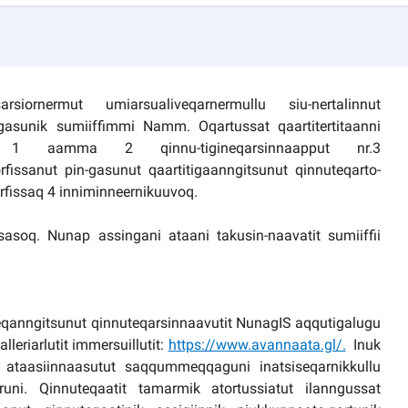
rsiornermut umiarsualiveqarnermullu siu-nertalinnut
ngasunik sumiiffimmi Namm. Oqartussat qaartitertitaanni
sat 1 aamma 2 qinnu-tigineqarsinnaapput nr.3
issanut pin-gasunut qaartitigaanngitsunut qinnuteqarto-
rfissaq 4 inniminneernikuuvoq.
soq. Nunap assingani ataani takusin-naavatit sumiiffii
eqanngitsunut qinnuteqarsinnaavutit NunagIS aqqutigalugu
eriarlutit immersuillutit:
https://www.avannaata.gl/.
Inuk
oq ataasiinnaasutut saqqummeqqaguni inatsiseqarnikkullu
runi. Qinnuteqaatit tamarmik atortussiatut ilanngussat