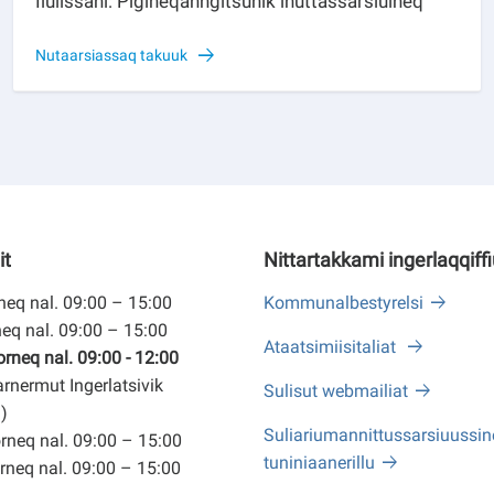
Ilulissani: Pigineqanngitsunik inuttassarsiuineq
Nutaarsiassaq takuuk
it
Nittartakkami ingerlaqqiff
eq nal. 09:00 – 15:00
Kommunalbestyrelsi
eq nal. 09:00 – 15:00
Ataatsimiisitaliat
neq nal. 09:00 - 12:00
arnermut Ingerlatsivik
Sulisut webmailiat
)
Suliariumannittussarsiuussine
neq nal. 09:00 – 15:00
tuniniaanerillu
neq nal. 09:00 – 15:00