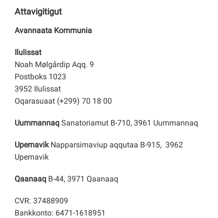
Attavigitigut
Avannaata Kommunia
Ilulissat
Noah Mølgårdip Aqq. 9
Postboks 1023
3952 Ilulissat
Oqarasuaat (+299) 70 18 00
Uummannaq
Sanatoriamut B-710, 3961 Uummannaq
Upernavik
Napparsimaviup aqqutaa B-915, 3962
Upernavik
Qaanaaq
B-44, 3971 Qaanaaq
CVR: 37488909
Bankkonto: 6471-1618951