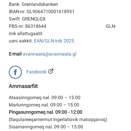
Bank: Grønlandsbanken
IBAN-nr: GL9064710001618951
Swift: GRENGLGX
PBS-nr: 86318644
GLN-
inik allattugaatit
uani aakkit:
EAN/GLN-inik 2025
E-mail
avannaata@avannaata.gl
Facebook
Ammasarfiit
Ataasinngorneq nal. 09:00 – 15:00
Marlunngorneq nal. 09:00 – 15:00
Pingasunngorneq nal. 09:00 - 12:00
(Ilaqutareeqarnermut Ingerlatsivik matoqqavoq)
Sisamanngorneq nal. 09:00 – 15:00