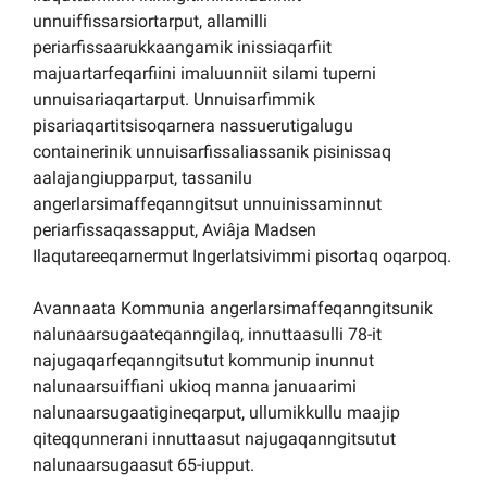
unnuiffissarsiortarput, allamilli
periarfissaarukkaangamik inissiaqarfiit
majuartarfeqarfiini imaluunniit silami tuperni
unnuisariaqartarput. Unnuisarfimmik
pisariaqartitsisoqarnera nassuerutigalugu
containerinik unnuisarfissaliassanik pisinissaq
aalajangiupparput, tassanilu
angerlarsimaffeqanngitsut unnuinissaminnut
periarfissaqassapput, Aviâja Madsen
Ilaqutareeqarnermut Ingerlatsivimmi pisortaq oqarpoq.
Avannaata Kommunia angerlarsimaffeqanngitsunik
nalunaarsugaateqanngilaq, innuttaasulli 78-it
najugaqarfeqanngitsutut kommunip inunnut
nalunaarsuiffiani ukioq manna januaarimi
nalunaarsugaatigineqarput, ullumikkullu maajip
qiteqqunnerani innuttaasut najugaqanngitsutut
nalunaarsugaasut 65-iupput.