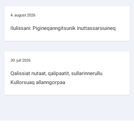
4. august 2026
Ilulissani: Pigineqanngitsunik inuttassarsiuineq
30. juli 2026
Qalissiat nutaat, qalipaatit, sullarinnerullu
Kullorsuaq allanngorpaa