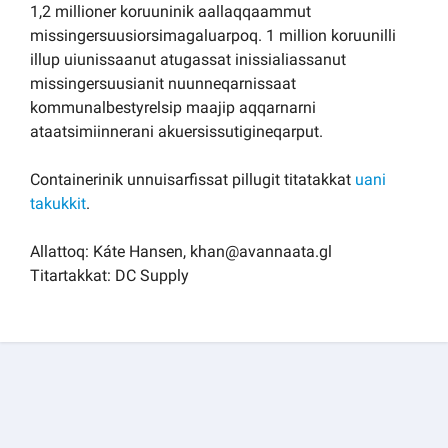
1,2 millioner koruuninik aallaqqaammut
missingersuusiorsimagaluarpoq. 1 million koruunilli
illup uiunissaanut atugassat inissialiassanut
missingersuusianit nuunneqarnissaat
kommunalbestyrelsip maajip aqqarnarni
ataatsimiinnerani akuersissutigineqarput.
Containerinik unnuisarfissat pillugit titatakkat
uani
takukkit
.
Allattoq: Káte Hansen, khan@avannaata.gl
Titartakkat: DC Supply