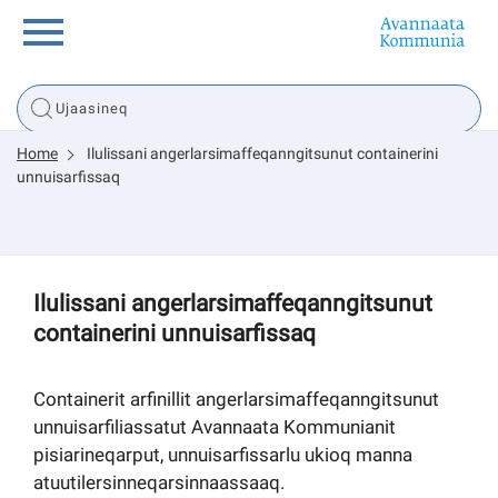
Innuttaasunut
Home
Ilulissani angerlarsimaffeqanngitsunut containerini
Inuussutissarsiorneq
unnuisarfissaq
Politikki
Ilulissani angerlarsimaffeqanngitsunut
Tassaarsuaq
containerini unnuisarfissaq
Containerit arfinillit angerlarsimaffeqanngitsunut
sullissivik.gl
unnuisarfiliassatut Avannaata Kommunianit
pisiarineqarput, unnuisarfissarlu ukioq manna
Pilersaarutinut isaavik
atuutilersinneqarsinnaassaaq.