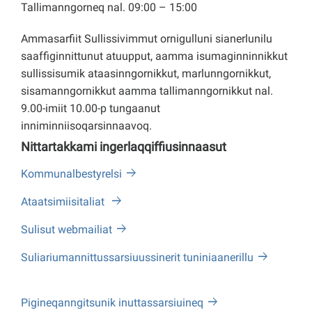
Tallimanngorneq nal. 09:00 – 15:00
Ammasarfiit Sullissivimmut ornigulluni sianerlunilu
saaffiginnittunut atuupput, aamma isumaginninnikkut
sullissisumik ataasinngornikkut, marlunngornikkut,
sisamanngornikkut aamma tallimanngornikkut nal.
9.00-imiit 10.00-p tungaanut
inniminniisoqarsinnaavoq.
Nittartakkami ingerlaqqiffiusinnaasut
Kommunalbestyrelsi
Ataatsimiisitaliat
Sulisut webmailiat
Suliariumannittussarsiuussinerit tuniniaanerillu
Pigineqanngitsunik inuttassarsiuineq