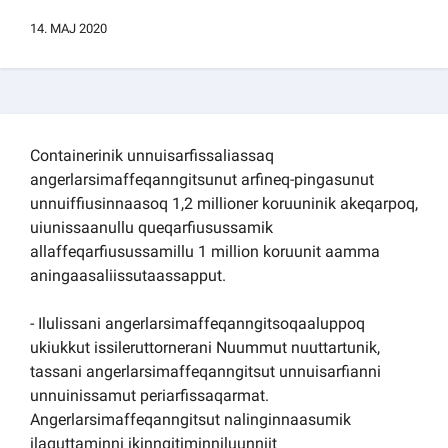
Kommuni pillugu paasissutissat
14. MAJ 2020
Containerinik unnuisarfissaliassaq
angerlarsimaffeqanngitsunut arfineq-pingasunut
unnuiffiusinnaasoq 1,2 millioner koruuninik akeqarpoq,
uiunissaanullu queqarfiusussamik
allaffeqarfiusussamillu 1 million koruunit aamma
aningaasaliissutaassapput.
- Ilulissani angerlarsimaffeqanngitsoqaaluppoq
ukiukkut issileruttornerani Nuummut nuuttartunik,
tassani angerlarsimaffeqanngitsut unnuisarfianni
unnuinissamut periarfissaqarmat.
Angerlarsimaffeqanngitsut nalinginnaasumik
ilaquttaminni ikinngitiminniluunniit