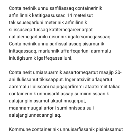
Containerinik unnuisarfiliassaq containerinik
arfinilinnik katitigaasussaq 14 meterisut
takissuseqarluni meterinik arfinilinnik
silissuseqartussaq katiterneqareeriarpat
qalialerneqarlunilu qisunnik iigalersorneqassaaq.
Containerinik unnuisarfissaliassaq sisamanik
initaqassaaq, marlunnik uffarfeqarluni aammalu
iniutigisumik igaffeqassalluni.
Containerit umiarsuarmik assartorneqartut maajip 20-
ani Ilulissanut tikissapput. Ingerlatsiviit arlaqartut
aammalu Ilulissani najugaqarfimmi ataatsimiititaliaq
containerinik unnuisarfiliassap sumiinnissaanik
aalajangiinissamut akuutinneqarput,
maannamuugallartorli sumiinnissaa suli
aalajangiunneqanngilaq.
Kommune containerinik unnuisarfissanik pisinissamut