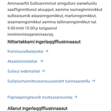
Ammasarfiit Sullissivimmut ornigulluni sianerlunilu
saaffiginnittunut atuupput, aamma isumaginninnikkut
sullissisumik ataasinngornikkut, marlunngornikkut,
sisamanngornikkut aamma tallimanngornikkut nal.
9.00-imiit 10.00-p tungaanut
inniminniisoqarsinnaavoq.
Nittartakkami ingerlaqqiffiusinnaasut
Kommunalbestyrelsi
Ataatsimiisitaliat
Sulisut webmailiat
Suliariumannittussarsiuussinerit tuniniaanerillu
Pigineqanngitsunik inuttassarsiuineq
Allanut ingerlaqqiffiusinnaasut