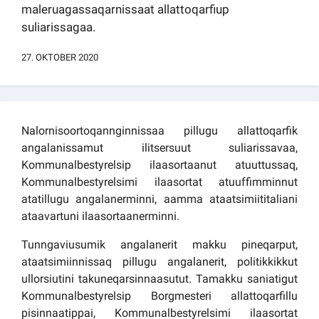
maleruagassaqarnissaat allattoqarfiup
Kommuni pillugu paasissutissat
suliarissagaa.
27. OKTOBER 2020
Nalornisoortoqannginnissaa pillugu allattoqarfik
angalanissamut ilitsersuut suliarissavaa,
Kommunalbestyrelsip ilaasortaanut atuuttussaq,
Kommunalbestyrelsimi ilaasortat atuuffimminnut
atatillugu angalanerminni, aamma ataatsimiititaliani
ataavartuni ilaasortaanerminni.
Tunngaviusumik angalanerit makku pineqarput,
ataatsimiinnissaq pillugu angalanerit, politikkikkut
ullorsiutini takuneqarsinnaasutut. Tamakku saniatigut
Kommunalbestyrelsip Borgmesteri allattoqarfillu
pisinnaatippai, Kommunalbestyrelsimi ilaasortat