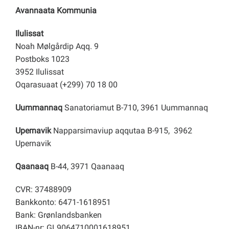
Avannaata Kommunia
Ilulissat
Noah Mølgårdip Aqq. 9
Postboks 1023
3952 Ilulissat
Oqarasuaat (+299) 70 18 00
Uummannaq
Sanatoriamut B-710, 3961 Uummannaq
Upernavik
Napparsimaviup aqqutaa B-915, 3962
Upernavik
Qaanaaq
B-44, 3971 Qaanaaq
CVR: 37488909
Bankkonto: 6471-1618951
Bank: Grønlandsbanken
IBAN-nr: GL9064710001618951