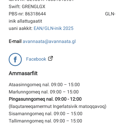
Swift: GRENGLGX
PBS-nr: 86318644
GLN-
inik allattugaatit
uani aakkit:
EAN/GLN-inik 2025
E-mail
avannaata@avannaata.gl
Facebook
Ammasarfiit
Ataasinngorneq nal. 09:00 – 15:00
Marlunngorneq nal. 09:00 – 15:00
Pingasunngorneq nal. 09:00 - 12:00
(Ilaqutareeqarnermut Ingerlatsivik matoqqavoq)
Sisamanngorneq nal. 09:00 – 15:00
Tallimanngorneq nal. 09:00 – 15:00