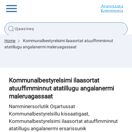
Innuttaasunut
Home
Kommunalbestyrelsimi ilaasortat atuuffimminnut
Inuussutissarsiorneq
atatillugu angalanermi maleruagassaat
Politikki
Kommunalbestyrelsimi ilaasortat
Tassaarsuaq
atuuffimminnut atatillugu angalanermi
maleruagassaat
Namminersorlutik Oqartussat
sullissivik.gl
Kommunalbestyrelsillu kissaatigaat,
Kommunalbestyrelsimi ilaasortat atuuffimminnut
Pilersaarutinut isaavik
atatillugu angalanermi ersarissunik