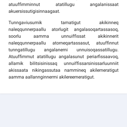
atuuffimminnut atatillugu angalanissaat
akuersissutigisinnaagaat.
Tunngaviusumik tamatigut akikinneq
naleqqunnerpaallu atorlugit angalasoqartassasoq,
soorlu aamma unnuiffissat akikinnerit
naleqqunnerpaallu atorneqartassasut, atuuffinnut
tunngatillugu angalanerni unnuisoqassatillugu.
Atuuffimmut atatillugu angalasunut periarfissaavoq,
allamik bilitsisinissaq unnuiffissarsinissarluunniit
akissaata nikingassutaa nammineq akilerneratigut
aamma aallannginnermi akilereerneratigut.