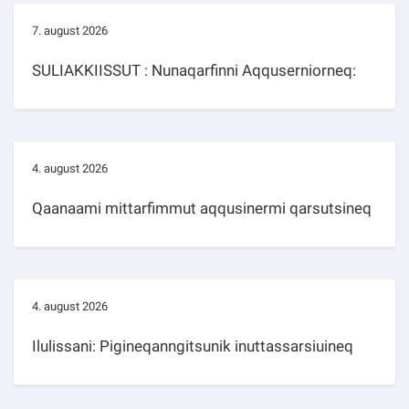
7. august 2026
SULIAKKIISSUT : Nunaqarfinni Aqquserniorneq:
4. august 2026
Qaanaami mittarfimmut aqqusinermi qarsutsineq
4. august 2026
Ilulissani: Pigineqanngitsunik inuttassarsiuineq