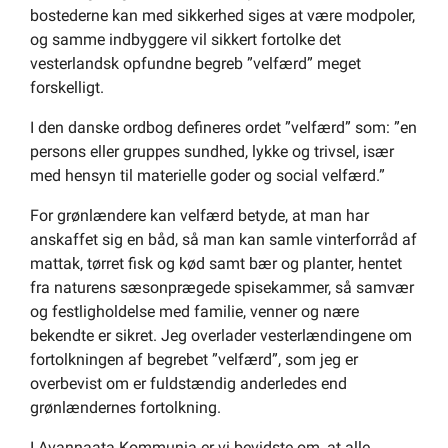
bostederne kan med sikkerhed siges at være modpoler,
og samme indbyggere vil sikkert fortolke det
vesterlandsk opfundne begreb ”velfærd” meget
forskelligt.
I den danske ordbog defineres ordet ”velfærd” som: ”en
persons eller gruppes sundhed, lykke og trivsel, især
med hensyn til materielle goder og social velfærd.”
For grønlændere kan velfærd betyde, at man har
anskaffet sig en båd, så man kan samle vinterforråd af
mattak, tørret fisk og kød samt bær og planter, hentet
fra naturens sæsonprægede spisekammer, så samvær
og festligholdelse med familie, venner og nære
bekendte er sikret. Jeg overlader vesterlændingene om
fortolkningen af begrebet ”velfærd”, som jeg er
overbevist om er fuldstændig anderledes end
grønlændernes fortolkning.
I Avannaata Kommunia er vi bevidste om, at alle