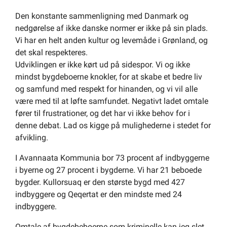
Den konstante sammenligning med Danmark og
nedgørelse af ikke danske normer er ikke på sin plads.
Vi har en helt anden kultur og levemåde i Grønland, og
det skal respekteres.
Udviklingen er ikke kørt ud på sidespor. Vi og ikke
mindst bygdeboerne knokler, for at skabe et bedre liv
og samfund med respekt for hinanden, og vi vil alle
være med til at løfte samfundet. Negativt ladet omtale
fører til frustrationer, og det har vi ikke behov for i
denne debat. Lad os kigge på mulighederne i stedet for
afvikling.
I Avannaata Kommunia bor 73 procent af indbyggerne
i byerne og 27 procent i bygderne. Vi har 21 beboede
bygder. Kullorsuaq er den største bygd med 427
indbyggere og Qeqertat er den mindste med 24
indbyggere.
Omtale af bygdebeboerne som kriminelle kan jeg slet