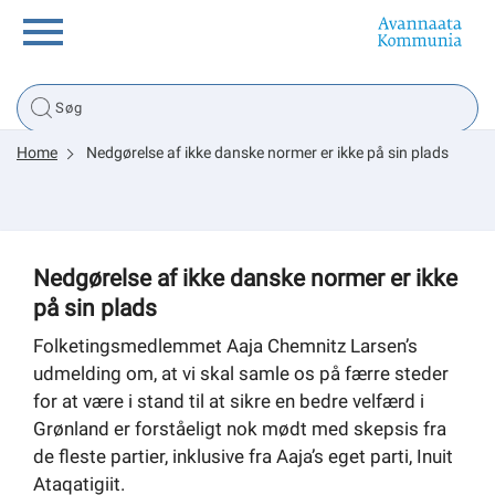
Borger
Home
Nedgørelse af ikke danske normer er ikke på sin plads
Erhverv
Politik
Nedgørelse af ikke danske normer er ikke
på sin plads
Tsunami
Folketingsmedlemmet Aaja Chemnitz Larsen’s
udmelding om, at vi skal samle os på færre steder
for at være i stand til at sikre en bedre velfærd i
sullissivik.gl
Grønland er forståeligt nok mødt med skepsis fra
de fleste partier, inklusive fra Aaja’s eget parti, Inuit
Planportal
Ataqatigiit.