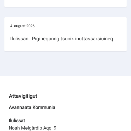
4. august 2026
Ilulissani: Pigineqanngitsunik inuttassarsiuineq
Attavigitigut
Avannaata Kommunia
Ilulissat
Noah Mølgårdip Aqq. 9