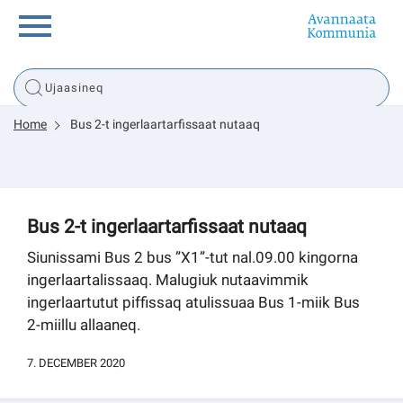
Innuttaasunut
Home
Bus 2-t ingerlaartarfissaat nutaaq
Inuussutissarsiorneq
Politikki
Bus 2-t ingerlaartarfissaat nutaaq
Tassaarsuaq
Siunissami Bus 2 bus ”X1”-tut nal.09.00 kingorna
ingerlaartalissaaq. Malugiuk nutaavimmik
ingerlaartutut piffissaq atulissuaa Bus 1-miik Bus
2-miillu allaaneq.
sullissivik.gl
7. DECEMBER 2020
Pilersaarutinut isaavik