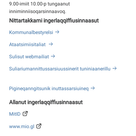
9.00-imiit 10.00-p tungaanut
inniminniisoqarsinnaavoq.
Nittartakkami ingerlaqqiffiusinnaasut
Kommunalbestyrelsi
Ataatsimiisitaliat
Sulisut webmailiat
Suliariumannittussarsiuussinerit tuniniaanerillu
Pigineqanngitsunik inuttassarsiuineq
Allanut ingerlaqqiffiusinnaasut
MitID
www.mio.gl