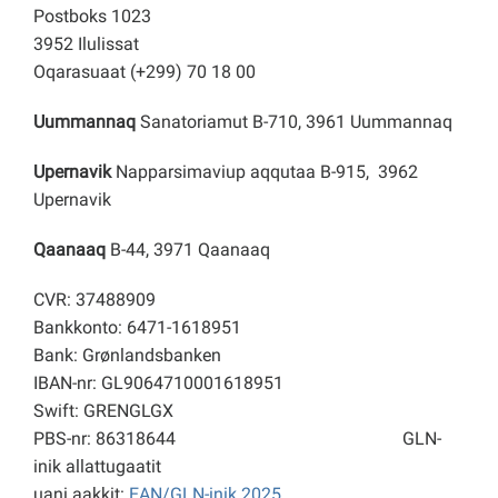
Postboks 1023
3952 Ilulissat
Oqarasuaat (+299) 70 18 00
Uummannaq
Sanatoriamut B-710, 3961 Uummannaq
Upernavik
Napparsimaviup aqqutaa B-915, 3962
Upernavik
Qaanaaq
B-44, 3971 Qaanaaq
CVR: 37488909
Bankkonto: 6471-1618951
Bank: Grønlandsbanken
IBAN-nr: GL9064710001618951
Swift: GRENGLGX
PBS-nr: 86318644
GLN-
inik allattugaatit
uani aakkit:
EAN/GLN-inik 2025