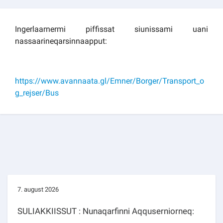
Kommuni pillugu paasissutissat
Ingerlaarnermi piffissat siunissami uani
nassaarineqarsinnaapput:
https://www.avannaata.gl/Emner/Borger/Transport_o
g_rejser/Bus
7. august 2026
SULIAKKIISSUT : Nunaqarfinni Aqquserniorneq: