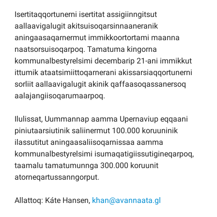
Isertitaqqortunerni isertitat assigiinngitsut
aallaavigalugit akitsuisoqarsinnaaneranik
aningaasaqarnermut immikkoortortami maanna
naatsorsuisoqarpoq. Tamatuma kingorna
kommunalbestyrelsimi decembarip 21-ani immikkut
ittumik ataatsimiittoqarnerani akissarsiaqqortunerni
sorliit aallaavigalugit akinik qaffaasoqassanersoq
aalajangiisoqarumaarpoq.
Ilulissat, Uummannap aamma Upernaviup eqqaani
piniutaarsiutinik saliinermut 100.000 koruuninik
ilassutitut aningaasaliisoqarnissaa aamma
kommunalbestyrelsimi isumaqatigiissutigineqarpoq,
taamalu tamatumunnga 300.000 koruunit
atorneqartussanngorput.
Allattoq: Káte Hansen,
khan@avannaata.gl