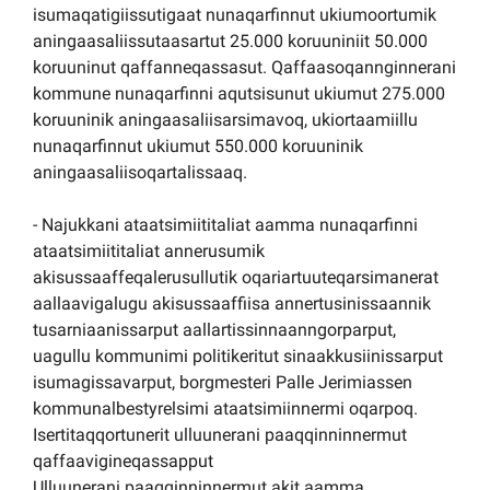
isumaqatigiissutigaat nunaqarfinnut ukiumoortumik
aningaasaliissutaasartut 25.000 koruuniniit 50.000
koruuninut qaffanneqassasut. Qaffaasoqannginnerani
kommune nunaqarfinni aqutsisunut ukiumut 275.000
koruuninik aningaasaliisarsimavoq, ukiortaamiillu
nunaqarfinnut ukiumut 550.000 koruuninik
aningaasaliisoqartalissaaq.
- Najukkani ataatsimiititaliat aamma nunaqarfinni
ataatsimiititaliat annerusumik
akisussaaffeqalerusullutik oqariartuuteqarsimanerat
aallaavigalugu akisussaaffiisa annertusinissaannik
tusarniaanissarput aallartissinnaanngorparput,
uagullu kommunimi politikeritut sinaakkusiinissarput
isumagissavarput, borgmesteri Palle Jerimiassen
kommunalbestyrelsimi ataatsimiinnermi oqarpoq.
Isertitaqqortunerit ulluunerani paaqqinninnermut
qaffaavigineqassapput
Ulluunerani paaqqinninnermut akit aamma