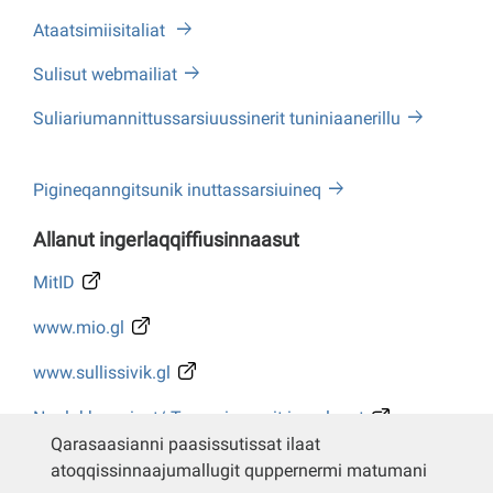
Ataatsimiisitaliat
Sulisut webmailiat
Suliariumannittussarsiuussinerit tuniniaanerillu
Pigineqanngitsunik inuttassarsiuineq
Allanut ingerlaqqiffiusinnaasut
MitID
www.mio.gl
www.sullissivik.gl
Naalakkersuisut/ Tusarniaanerit ingerlasut
Qarasaasianni paasissutissat ilaat
Whistleblower
atoqqissinnaajumallugit quppernermi matumani