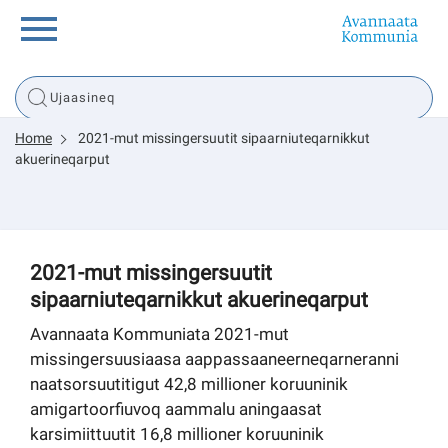
Innuttaasunut
Home
2021-mut missingersuutit sipaarniuteqarnikkut
Inuussutissarsiorneq
akuerineqarput
Politikki
2021-mut missingersuutit
Tassaarsuaq
sipaarniuteqarnikkut akuerineqarput
Avannaata Kommuniata 2021-mut
missingersuusiaasa aappassaaneerneqarneranni
sullissivik.gl
naatsorsuutitigut 42,8 millioner koruuninik
amigartoorfiuvoq aammalu aningaasat
Pilersaarutinut isaavik
karsimiittuutit 16,8 millioner koruuninik