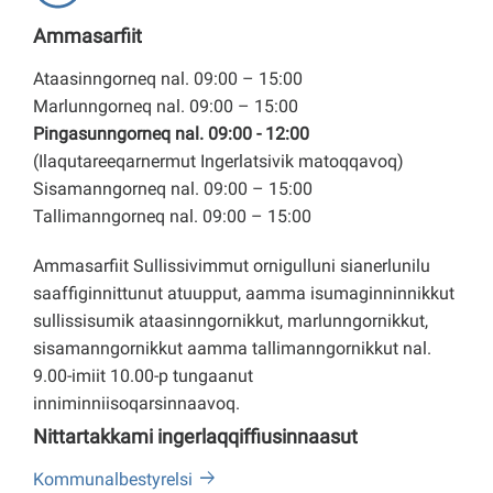
Ammasarfiit
Ataasinngorneq nal. 09:00 – 15:00
Marlunngorneq nal. 09:00 – 15:00
Pingasunngorneq nal. 09:00 - 12:00
(Ilaqutareeqarnermut Ingerlatsivik matoqqavoq)
Sisamanngorneq nal. 09:00 – 15:00
Tallimanngorneq nal. 09:00 – 15:00
Ammasarfiit Sullissivimmut ornigulluni sianerlunilu
saaffiginnittunut atuupput, aamma isumaginninnikkut
sullissisumik ataasinngornikkut, marlunngornikkut,
sisamanngornikkut aamma tallimanngornikkut nal.
9.00-imiit 10.00-p tungaanut
inniminniisoqarsinnaavoq.
Nittartakkami ingerlaqqiffiusinnaasut
Kommunalbestyrelsi