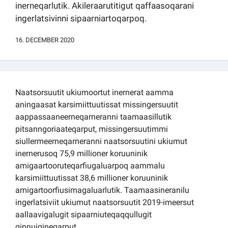
inerneqarlutik. Akileraarutitigut qaffaasoqarani
Kommuni pillugu paasissutissat
ingerlatsivinni sipaarniartoqarpoq.
16. DECEMBER 2020
Naatsorsuutit ukiumoortut inernerat aamma
aningaasat karsimiittuutissat missingersuutit
aappassaaneerneqarneranni taamaasillutik
pitsanngoriaateqarput, missingersuutimmi
siullermeerneqarneranni naatsorsuutini ukiumut
inernerusoq 75,9 millioner koruuninik
amigaartooruteqarfiugaluarpoq aammalu
karsimiittuutissat 38,6 millioner koruuninik
amigartoorfiusimagaluarlutik. Taamaasineranilu
ingerlatsiviit ukiumut naatsorsuutit 2019-imeersut
aallaavigalugit sipaarniuteqaqqullugit
qinnuigineqarput.