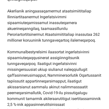
Akerlianik aningaasaqarnermut ataatsimiititaliap
Ilinniartitaanermut Ingerlatsivimmi
sipaarniuteqarnissamut inassuteqarnera
akuerineqanngilaq, taamaasillunilu
Peroriartortitsinermut Ataatsimiititaliap inassutaa 262
millioner koruuninik tunngaveqartoq ilalerneqarpoq.
Kommunalbestyrelsimi ilaasortat ingerlatsivinni
sipaarniuteqaqqusinerat assigiinngitsunik
tunngaveqarpoq. Ilaatigut ingerlatsivinni
missingersuusiat ukiup siulianut naleqqiullugit
qaffasinnerusimapput, Namminersorlutik Oqartussanit
tapiissutit appartinneqarsimapput, ilaatigut
akissarsianut aammalu akinut nalimmassaatit
peerneqarsimallutik, Covid-19-ilu pissutigalugu
kommunit tamarmik akileraarutitigut isertitassaminnik
2,5 %-inik appasinnerutitsinissaat