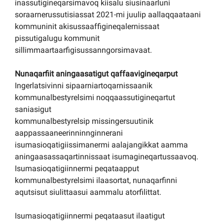
inassutigineqarsimavoq kiisalu siusinaarluni
soraarnerussutisiassat 2021-mi juulip aallaqqaataani
kommuninit akisussaaffigineqalernissaat
pissutigalugu kommunit
sillimmaartaarfigisussanngorsimavaat.
Nunaqarfiit aningaasatigut qaffaavigineqarput
Ingerlatsivinni sipaarniartoqarnissaanik
kommunalbestyrelsimi noqqaassutigineqartut
saniasigut
kommunalbestyrelsip missingersuutinik
aappassaaneerinninnginnerani
isumasioqatigiissimanermi aalajangikkat aamma
aningaasassaqartinnissaat isumagineqartussaavoq.
Isumasioqatigiinnermi peqataapput
kommunalbestyrelsimi ilaasortat, nunaqarfinni
aqutsisut siulittaasui aammalu atorfilittat.
Isumasioqatigiinnermi peqataasut ilaatigut