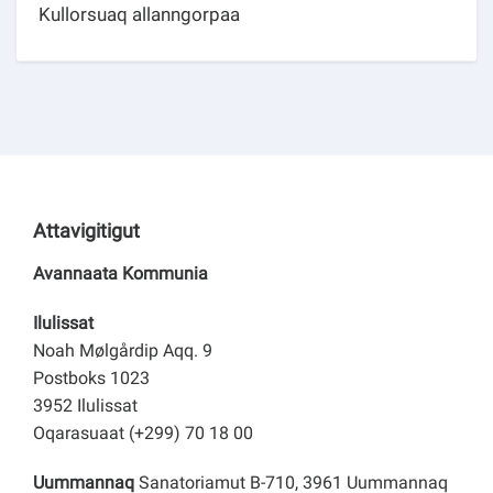
Kullorsuaq allanngorpaa
Attavigitigut
Avannaata Kommunia
Ilulissat
Noah Mølgårdip Aqq. 9
Postboks 1023
3952 Ilulissat
Oqarasuaat (+299) 70 18 00
Uummannaq
Sanatoriamut B-710, 3961 Uummannaq