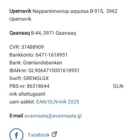
Upernavik
Napparsimaviup aqqutaa B-915, 3962
Upernavik
Qaanaaq
B-44, 3971 Qaanaaq
CVR: 37488909
Bankkonto: 6471-1618951
Bank: Grønlandsbanken
IBAN-nr: GL9064710001618951
Swift: GRENGLGX
PBS-nr: 86318644
GLN-
inik allattugaatit
uani aakkit:
EAN/GLN-inik 2025
E-mail
avannaata@avannaata.gl
Facebook