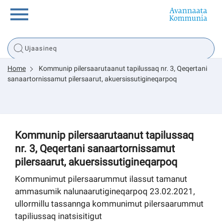
Innuttaasunut
Home
Kommunip pilersaarutaanut tapilussaq nr. 3, Qeqertani
Inuussutissarsiorneq
sanaartornissamut pilersaarut, akuersissutigineqarpoq
Politikki
Kommunip pilersaarutaanut tapilussaq
Tassaarsuaq
nr. 3, Qeqertani sanaartornissamut
pilersaarut, akuersissutigineqarpoq
Kommunimut pilersaarummut ilassut tamanut
sullissivik.gl
ammasumik nalunaarutigineqarpoq 23.02.2021,
ullormillu tassannga kommunimut pilersaarummut
Pilersaarutinut isaavik
tapiliussaq inatsisitigut