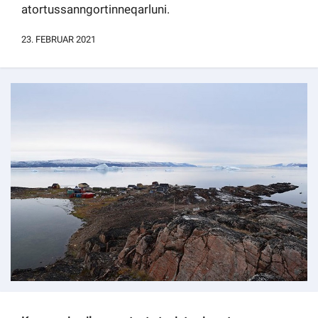
atortussanngortinneqarluni.
Kommuni pillugu paasissutissat
23. FEBRUAR 2021