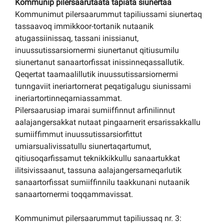
Kommunip pilersaarutaata tapiata siunertaa
Kommunimut pilersaarummut tapiliussami siunertaq
tassaavoq immikkoor-tortanik nutaanik
atugassiinissaq, tassani inissianut,
inuussutissarsiornermi siunertanut qitiusumilu
siunertanut sanaartorfissat inissinneqassallutik.
Qeqertat taamaalillutik inuussutissarsiornermi
tunngaviit ineriartornerat peqatigalugu siunissami
ineriartortinneqarniassammat.
Pilersaarusiap imarai sumiiffinnut arfinilinnut
aalajangersakkat nutaat pingaarnerit ersarissakkallu
sumiiffimmut inuussutissarsiorfittut
umiarsualivissatullu siunertaqartumut,
qitiusoqarfissamut teknikkikkullu sanaartukkat
ilitsivissaanut, tassuna aalajangersarneqarlutik
sanaartorfissat sumiiffinnilu taakkunani nutaanik
sanaartornermi toqqammavissat.
Kommunimut pilersaarummut tapiliussaq nr. 3: