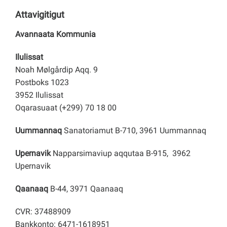
Attavigitigut
Avannaata Kommunia
Ilulissat
Noah Mølgårdip Aqq. 9
Postboks 1023
3952 Ilulissat
Oqarasuaat (+299) 70 18 00
Uummannaq
Sanatoriamut B-710, 3961 Uummannaq
Upernavik
Napparsimaviup aqqutaa B-915, 3962
Upernavik
Qaanaaq
B-44, 3971 Qaanaaq
CVR: 37488909
Bankkonto: 6471-1618951