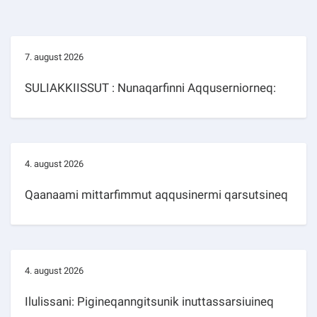
7. august 2026
SULIAKKIISSUT : Nunaqarfinni Aqquserniorneq:
4. august 2026
Qaanaami mittarfimmut aqqusinermi qarsutsineq
4. august 2026
Ilulissani: Pigineqanngitsunik inuttassarsiuineq