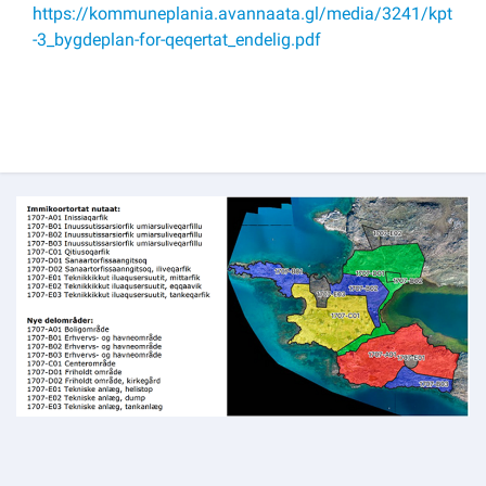
https://kommuneplania.avannaata.gl/media/3241/kpt
-3_bygdeplan-for-qeqertat_endelig.pdf