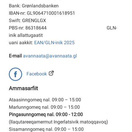
Bank: Grønlandsbanken
IBAN-nr: GL9064710001618951
Swift: GRENGLGX
PBS-nr: 86318644
GLN-
inik allattugaatit
uani aakkit:
EAN/GLN-inik 2025
E-mail
avannaata@avannaata.gl
Facebook
Ammasarfiit
Ataasinngorneq nal. 09:00 – 15:00
Marlunngorneq nal. 09:00 – 15:00
Pingasunngorneq nal. 09:00 - 12:00
(Ilaqutareeqarnermut Ingerlatsivik matoqqavoq)
Sisamanngorneq nal. 09:00 – 15:00