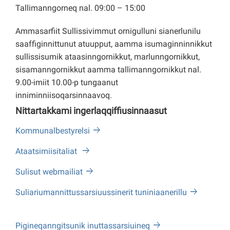
Tallimanngorneq nal. 09:00 – 15:00
Ammasarfiit Sullissivimmut ornigulluni sianerlunilu
saaffiginnittunut atuupput, aamma isumaginninnikkut
sullissisumik ataasinngornikkut, marlunngornikkut,
sisamanngornikkut aamma tallimanngornikkut nal.
9.00-imiit 10.00-p tungaanut
inniminniisoqarsinnaavoq.
Nittartakkami ingerlaqqiffiusinnaasut
Kommunalbestyrelsi
Ataatsimiisitaliat
Sulisut webmailiat
Suliariumannittussarsiuussinerit tuniniaanerillu
Pigineqanngitsunik inuttassarsiuineq