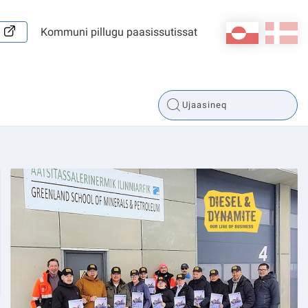
kl-GL
da
Kommuni pillugu paasissutissat