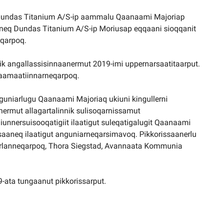
up, Dundas Titanium A/S-ip aammalu Qaanaami Majoriap
inneq Dundas Titanium A/S-ip Moriusap eqqaani sioqqanit
eqarpoq.
nik angallassisinnaanermut 2019-imi uppernarsaatitaarput.
 taamaatiinnarneqarpoq.
guniarlugu Qaanaami Majoriaq ukiuni kingullerni
nermut allagartalinnik sulisoqarnissamut
unnersuisooqatigiit ilaatigut suleqatigalugit Qaanaami
ssaaneq ilaatigut anguniarneqarsimavoq. Pikkorissaanerlu
gerlanneqarpoq, Thora Siegstad, Avannaata Kommunia
9-ata tungaanut pikkorissarput.