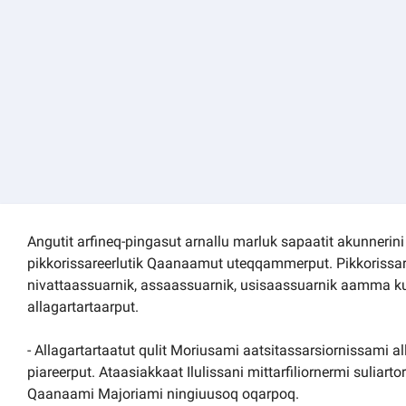
Kommuni pillugu paasissutissat
Angutit arfineq-pingasut arnallu marluk sapaatit akunnerini 
pikkorissareerlutik Qaanaamut uteqqammerput. Pikkorissa
nivattaassuarnik, assaassuarnik, usisaassuarnik aamma ku
allagartartaarput.
- Allagartartaatut qulit Moriusami aatsitassarsiornissami a
piareerput. Ataasiakkaat Ilulissani mittarfiliornermi sulia
Qaanaami Majoriami ningiuusoq oqarpoq.