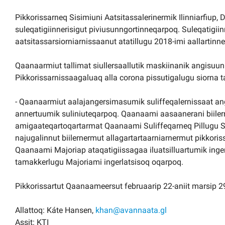
Pikkorissarneq Sisimiuni Aatsitassalerinermik Ilinniarfi
suleqatigiinnerisigut piviusunngortinneqarpoq. Suleqatigi
aatsitassarsiorniarnissaanut atatillugu 2018-imi aallartinn
Qaanaarmiut tallimat siullersaallutik maskiinanik angisuu
Pikkorissarnissaagaluaq alla corona pissutigalugu siorna
- Qaanaarmiut aalajangersimasumik suliffeqalernissaat an
annertuumik suliniuteqarpoq. Qaanaami aasaanerani biiler
amigaateqartoqartarmat Qaanaami Suliffeqarneq Pillugu Si
najugalinnut biilernermut allagartartaarniarnermut pikkori
Qaanaami Majoriap ataqatigiissagaa iluatsilluartumik in
tamakkerlugu Majoriami ingerlatsisoq oqarpoq.
Pikkorissartut Qaanaameersut februaarip 22-aniit marsip 2
Allattoq: Káte Hansen,
khan@avannaata.gl
Assit: KTI