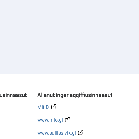
iusinnaasut
Allanut ingerlaqqiffiusinnaasut
MitID
www.mio.gl
www.sullissivik.gl