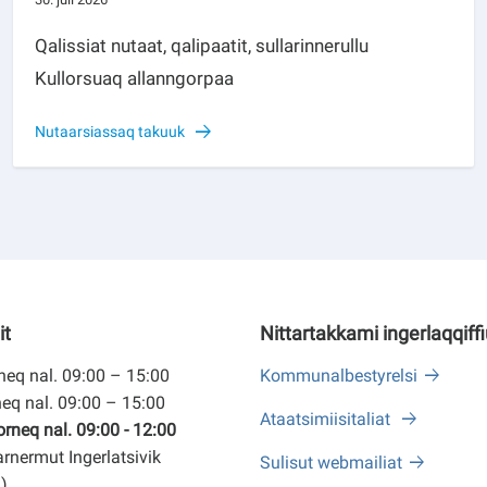
Qalissiat nutaat, qalipaatit, sullarinnerullu
Kullorsuaq allanngorpaa
Nutaarsiassaq takuuk
it
Nittartakkami ingerlaqqiff
eq nal. 09:00 – 15:00
Kommunalbestyrelsi
eq nal. 09:00 – 15:00
Ataatsimiisitaliat
neq nal. 09:00 - 12:00
arnermut Ingerlatsivik
Sulisut webmailiat
)