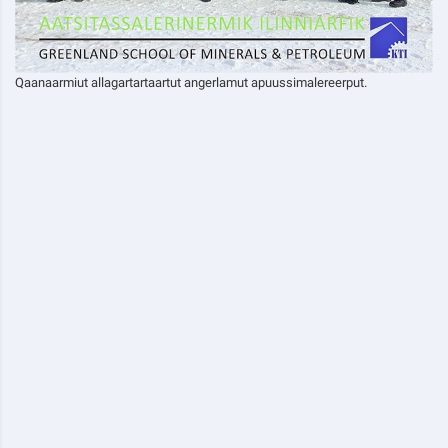
Qaanaarmiut allagartartaartut angerlamut apuussimalereerput.