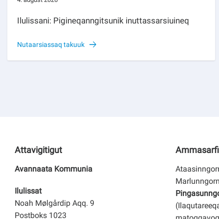
Ilulissani: Pigineqanngitsunik inuttassarsiuineq
Nutaarsiassaq takuuk
Attavigitigut
Ammasarfi
Avannaata Kommunia
Ataasinngorn
Marlunngorn
Ilulissat
Pingasunngor
Noah Mølgårdip Aqq. 9
(Ilaqutareeq
Postboks 1023
matoqqavoq