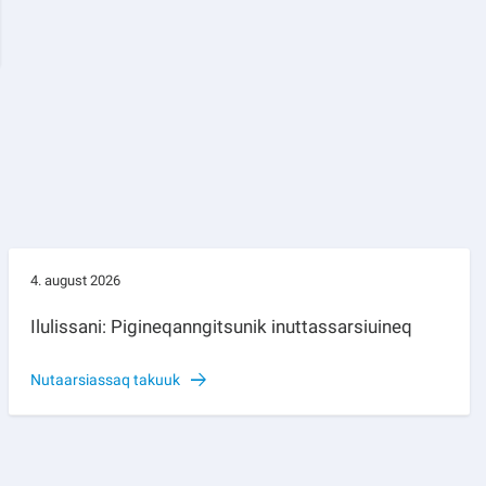
4. august 2026
Ilulissani: Pigineqanngitsunik inuttassarsiuineq
Nutaarsiassaq takuuk