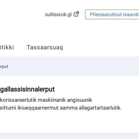
sullissivik.gl
Pilersaarutinut isaavik
itikki
Tassaarsuaq
erput
gallassisinnalerput
kkorissareerlutik maskiinanik angisuunik
ssittumi ikiueqqaarnermut aamma allagartartaarlutik.