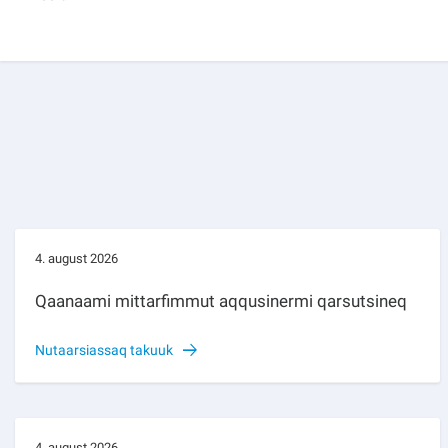
4. august 2026
Qaanaami mittarfimmut aqqusinermi qarsutsineq
Nutaarsiassaq takuuk
4. august 2026