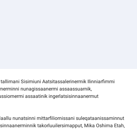
tallimani Sisimiuni Aatsitassalerinermik Ilinniarfimmi
rnerminni nunagissaanermi assaassuarnik,
ssiornermi assaatinik ingerlatsisinnaanermut
llaallu nunatsinni mittarfiliornissani suleqataanissaminnut
rtorsinnaanerminnik takorluuilersimapput, Mika Oshima Etah,