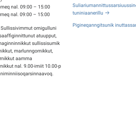
Suliariumannittussarsiuussine
neq nal. 09:00 – 15:00
tuniniaanerillu
neq nal. 09:00 – 15:00
Pigineqanngitsunik inuttassa
Sullissivimmut ornigulluni
saaffiginnittunut atuupput,
ginninnikkut sullissisumik
ikkut, marlunngornikkut,
rnikkut aamma
nikkut nal. 9.00-imiit 10.00-p
nniminniisoqarsinnaavoq.