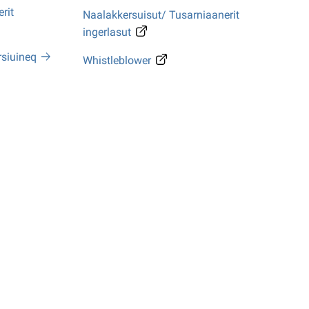
rit
Naalakkersuisut/ Tusarniaanerit
ingerlasut
rsiuineq
Whistleblower