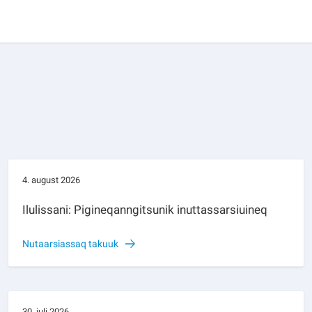
4. august 2026
Ilulissani: Pigineqanngitsunik inuttassarsiuineq
Nutaarsiassaq takuuk
30. juli 2026