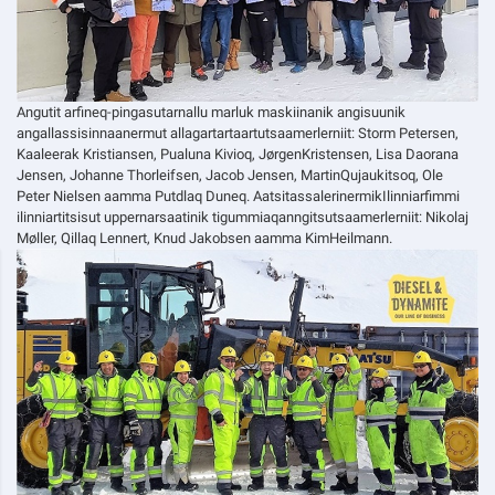
Angutit arfineq-pingasutarnallu marluk maskiinanik angisuunik
angallassisinnaanermut allagartartaartutsaamerlerniit: Storm Petersen,
Kaaleerak Kristiansen, Pualuna Kivioq, JørgenKristensen, Lisa Daorana
Jensen, Johanne Thorleifsen, Jacob Jensen, MartinQujaukitsoq, Ole
Peter Nielsen aamma Putdlaq Duneq. AatsitassalerinermikIlinniarfimmi
ilinniartitsisut uppernarsaatinik tigummiaqanngitsutsaamerlerniit: Nikolaj
Møller, Qillaq Lennert, Knud Jakobsen aamma KimHeilmann.