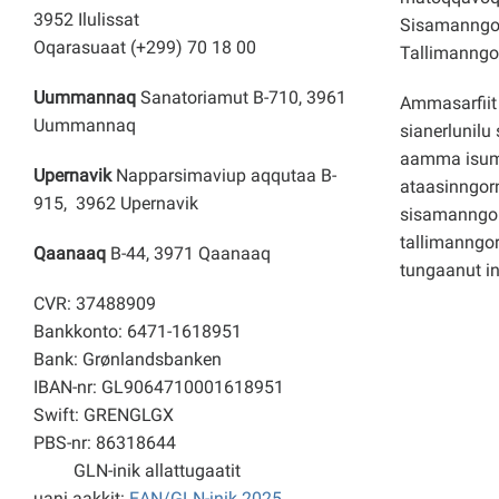
3952 Ilulissat
Sisamanngor
Oqarasuaat (+299) 70 18 00
Tallimanngor
Uummannaq
Sanatoriamut B-710, 3961
Ammasarfiit 
Uummannaq
sianerlunilu 
aamma isuma
Upernavik
Napparsimaviup aqqutaa B-
ataasinngorn
915, 3962 Upernavik
sisamanngo
tallimanngor
Qaanaaq
B-44, 3971 Qaanaaq
tungaanut i
CVR: 37488909
Bankkonto: 6471-1618951
Bank: Grønlandsbanken
IBAN-nr: GL9064710001618951
Swift: GRENGLGX
PBS-nr: 86318644
GLN-inik allattugaatit
uani aakkit:
EAN/GLN-inik 2025