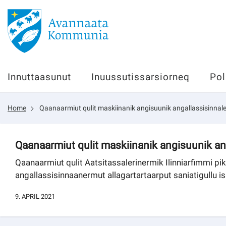
Innuttaasunut
Innuttaasunut
Inuussutissarsiorneq
Pol
Inuussutissarsiorneq
Home
Qaanaarmiut qulit maskiinanik angisuunik angallassisinnal
Politikki
Tassaarsuaq
Qaanaarmiut qulit maskiinanik angisuunik an
Qaanaarmiut qulit Aatsitassalerinermik Ilinniarfimmi pi
angallassisinnaanermut allagartartaarput saniatigullu i
sullissivik.gl
9. APRIL 2021
Pilersaarutinut isaavik