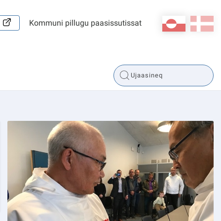
kl-GL
da
Kommuni pillugu paasissutissat