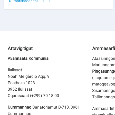
Nutaarsiassaq takuuk
Attavigitigut
Ammasarfi
Avannaata Kommunia
Ataasinngorn
Marlunngorn
Ilulissat
Pingasunngor
Noah Mølgårdip Aqq. 9
(Ilaqutareeq
Postboks 1023
matoqqavoq
3952 Ilulissat
Sisamanngor
Oqarasuaat (+299) 70 18 00
Tallimanngor
Uummannaq
Sanatoriamut B-710, 3961
Ammasarfiit 
Uummannaq
sianerlunilu 