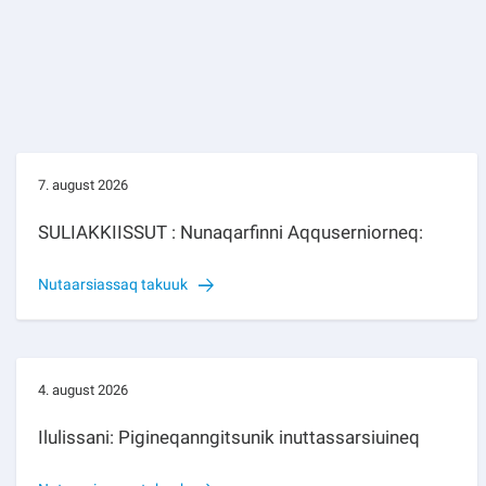
7. august 2026
SULIAKKIISSUT : Nunaqarfinni Aqquserniorneq:
Nutaarsiassaq takuuk
4. august 2026
Ilulissani: Pigineqanngitsunik inuttassarsiuineq