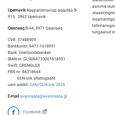
aamma isuma
Upernavik
Napparsimaviup aqqutaa B-
ataasinngorn
915, 3962 Upernavik
sisamanngo
tallimanngor
Qaanaaq
B-44, 3971 Qaanaaq
tungaanut i
CVR: 37488909
Bankkonto: 6471-1618951
Bank: Grønlandsbanken
IBAN-nr: GL9064710001618951
Swift: GRENGLGX
PBS-nr: 86318644
GLN-inik allattugaatit
uani aakkit:
EAN/GLN-inik 2025
E-mail
avannaata@avannaata.gl
Facebook