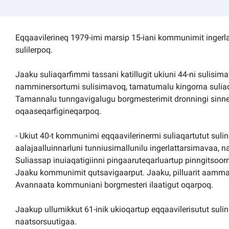
Eqqaavilerineq 1979-imi marsip 15-iani kommunimit inger
sulilerpoq.
Jaaku suliaqarfimmi tassani katillugit ukiuni 44-ni sulisima
namminersortumi sulisimavoq, tamatumalu kingorna sulia
Tamannalu tunngavigalugu borgmesterimit dronningi sinn
oqaaseqarfigineqarpoq.
- Ukiut 40-t kommunimi eqqaavilerinermi suliaqartutut suli
aalajaalluinnarluni tunniusimallunilu ingerlattarsimavaa, 
Suliassap inuiaqatigiinni pingaaruteqarluartup pinngitsoor
Jaaku kommunimit qutsavigaarput. Jaaku, pilluarit aamma i
Avannaata kommuniani borgmesteri ilaatigut oqarpoq.
Jaakup ullumikkut 61-inik ukioqartup eqqaavilerisutut suli
naatsorsuutigaa.