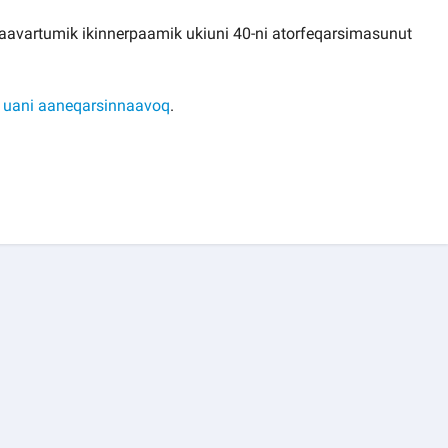
ataavartumik ikinnerpaamik ukiuni 40-ni atorfeqarsimasunut
a
uani aaneqarsinnaavoq
.