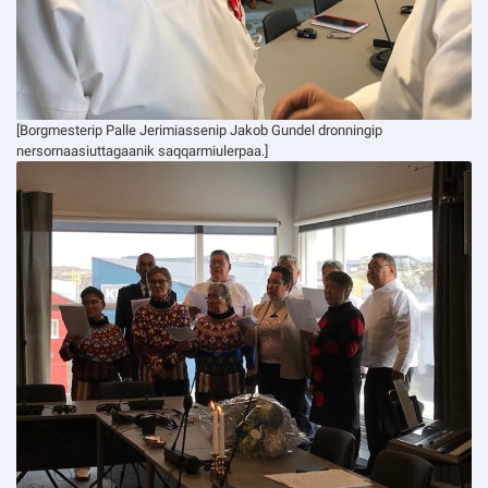
[Borgmesterip Palle Jerimiassenip Jakob Gundel dronningip
nersornaasiuttagaanik saqqarmiulerpaa.]