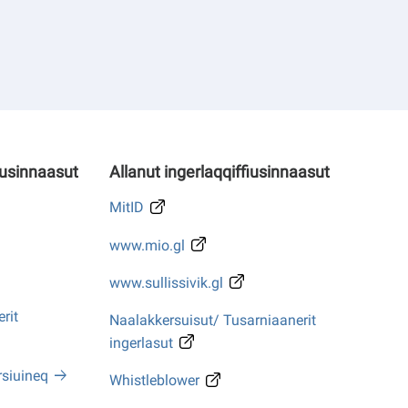
iusinnaasut
Allanut ingerlaqqiffiusinnaasut
MitID
www.mio.gl
www.sullissivik.gl
rit
Naalakkersuisut/ Tusarniaanerit
ingerlasut
rsiuineq
Whistleblower