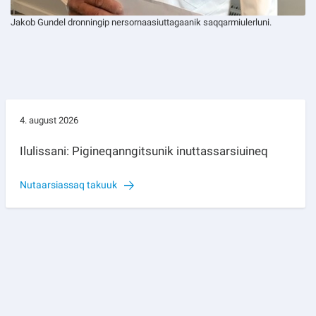
Jakob Gundel dronningip nersornaasiuttagaanik saqqarmiulerluni.
4. august 2026
Ilulissani: Pigineqanngitsunik inuttassarsiuineq
Nutaarsiassaq takuuk