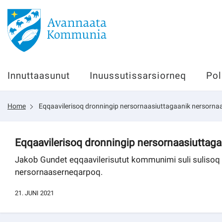
Innuttaasunut
Innuttaasunut
Inuussutissarsiorneq
Pol
Inuussutissarsiorneq
Home
Eqqaavilerisoq dronningip nersornaasiuttagaanik nersorna
Politikki
Tassaarsuaq
Eqqaavilerisoq dronningip nersornaasiuttag
Jakob Gundet eqqaavilerisutut kommunimi suli sulisoq 
nersornaaserneqarpoq.
sullissivik.gl
21. JUNI 2021
Pilersaarutinut isaavik