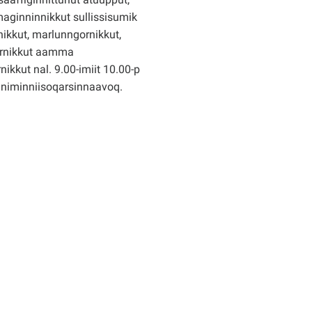
ginninnikkut sullissisumik
ikkut, marlunngornikkut,
rnikkut aamma
nikkut nal. 9.00-imiit 10.00-p
nniminniisoqarsinnaavoq.