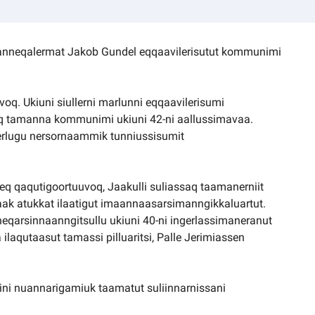
lanneqalermat Jakob Gundel eqqaavilerisutut kommunimi
voq. Ukiuni siullerni marlunni eqqaavilerisumi
q tamanna kommunimi ukiuni 42-ni aallussimavaa.
erlugu nersornaammik tunniussisumit
neq qaqutigoortuuvoq, Jaakulli suliassaq taamanerniit
naak atukkat ilaatigut imaannaasarsimanngikkaluartut.
neqarsinnaanngitsullu ukiuni 40-ni ingerlassimaneranut
laqutaasut tamassi pilluaritsi, Palle Jerimiassen
nini nuannarigamiuk taamatut suliinnarnissani