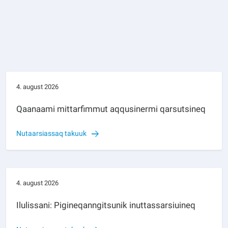
4. august 2026
Qaanaami mittarfimmut aqqusinermi qarsutsineq
Nutaarsiassaq takuuk
4. august 2026
Ilulissani: Pigineqanngitsunik inuttassarsiuineq