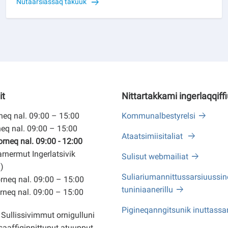
Nutaarsiassaq takuuk
it
Nittartakkami ingerlaqqiff
eq nal. 09:00 – 15:00
Kommunalbestyrelsi
eq nal. 09:00 – 15:00
Ataatsimiisitaliat
neq nal. 09:00 - 12:00
arnermut Ingerlatsivik
Sulisut webmailiat
)
Suliariumannittussarsiuussine
neq nal. 09:00 – 15:00
tuniniaanerillu
neq nal. 09:00 – 15:00
Pigineqanngitsunik inuttassa
Sullissivimmut ornigulluni
saaffiginnittunut atuupput,