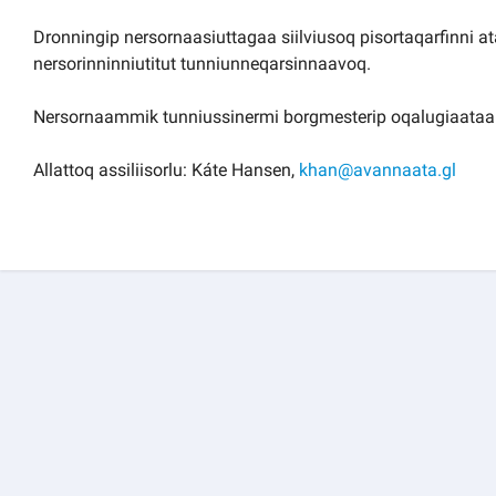
Dronningip nersornaasiuttagaa siilviusoq pisortaqarfinni 
nersorinninniutitut tunniunneqarsinnaavoq.
Nersornaammik tunniussinermi borgmesterip oqalugiaata
Allattoq assiliisorlu: Káte Hansen,
khan@avannaata.gl