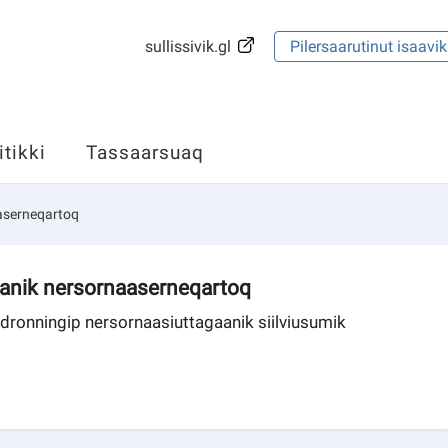
sullissivik.gl
Pilersaarutinut isaavik
itikki
Tassaarsuaq
aserneqartoq
aanik nersornaaserneqartoq
dronningip nersornaasiuttagaanik siilviusumik