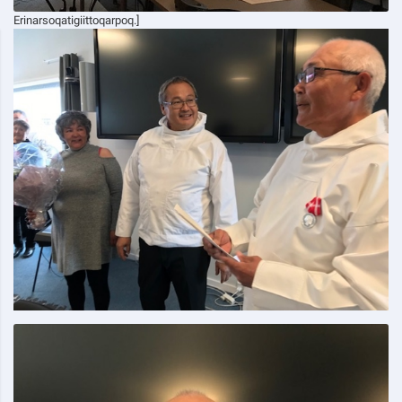
Erinarsoqatigiittoqarpoq.]