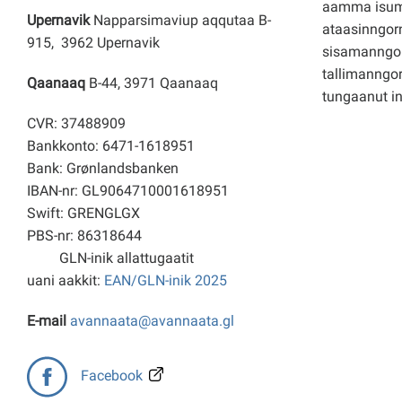
aamma isuma
Upernavik
Napparsimaviup aqqutaa B-
ataasinngorn
915, 3962 Upernavik
sisamanngo
tallimanngor
Qaanaaq
B-44, 3971 Qaanaaq
tungaanut i
CVR: 37488909
Bankkonto: 6471-1618951
Bank: Grønlandsbanken
IBAN-nr: GL9064710001618951
Swift: GRENGLGX
PBS-nr: 86318644
GLN-inik allattugaatit
uani aakkit:
EAN/GLN-inik 2025
E-mail
avannaata@avannaata.gl
Facebook