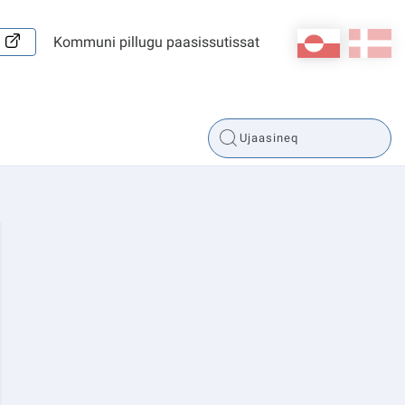
kl-GL
da
Kommuni pillugu paasissutissat