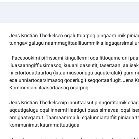
Kommuni pillugu paasissutissat
Jens Kristian Therkelsen oqaluttuarpoq pingaartumik piniari
tunngavigalugu naammagittaalliuummik allagaqarsimallun
- Facebookimi piffissami kingullermi oqallittoqarnerani paa
iluasaanngiffiusimasoq, kuuani qassutit, tasertaani aalis
nilertortoqattaartoq (kitaamiusoorlugu aquuteralak) gu
eqalunniartoqarsimasoq qoqerlugit seqqortaarlugit, Jens K
Kommuniani ilaasortaasoq oqarpoq.
Jens Kristian Therkelsenip innuttaasut pinngortitamik eria
aqqutigalugu oqallinnermi ilaatigut paasisimavaa, oqalliseq
amigaateqartut. Taamaammallu eqalunniartarfiit piniariartar
kommunimut kaammattuutigaa.