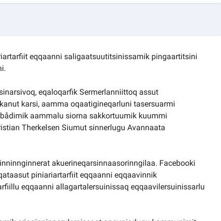
artarfiit eqqaanni saligaatsuutitsinissamik pingaartitsini
i.
sinarsivoq, eqaloqarfik Sermerlanniittoq assut
akkanut karsi, aamma oqaatigineqarluni tasersuarmi
mmibådimik aammalu siorna sakkortuumik kuummi
ristian Therkelsen Siumut sinnerlugu Avannaata
ginninnginnerat akuerineqarsinnaasorinngilaa. Facebooki
ataasut piniariartarfiit eqqaanni eqqaavinnik
fiillu eqqaanni allagartalersuinissaq eqqaavilersuinissarlu