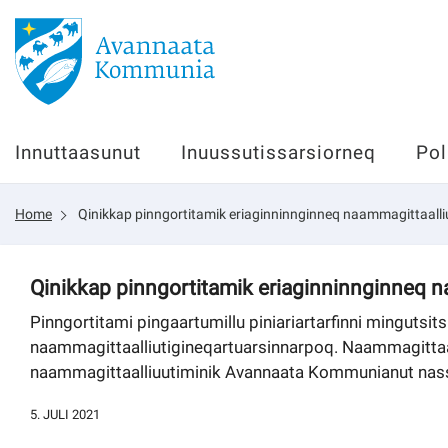
Innuttaasunut
Innuttaasunut
Inuussutissarsiorneq
Pol
Inuussutissarsiorneq
Home
Qinikkap pinngortitamik eriaginninnginneq naammagittaalli
Politikki
Tassaarsuaq
Qinikkap pinngortitamik eriaginninnginneq n
Pinngortitami pingaartumillu piniariartarfinni mingutsitsi
naammagittaalliutigineqartuarsinnarpoq. Naammagittaal
naammagittaalliuutiminik Avannaata Kommunianut nas
sullissivik.gl
5. JULI 2021
Pilersaarutinut isaavik