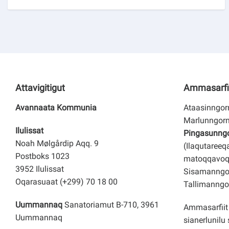
Attavigitigut
Ammasarfi
Avannaata Kommunia
Ataasinngorn
Marlunngorn
Ilulissat
Pingasunngor
Noah Mølgårdip Aqq. 9
(Ilaqutareeq
Postboks 1023
matoqqavoq
3952 Ilulissat
Sisamanngor
Oqarasuaat (+299) 70 18 00
Tallimanngor
Uummannaq
Sanatoriamut B-710, 3961
Ammasarfiit 
Uummannaq
sianerlunilu 