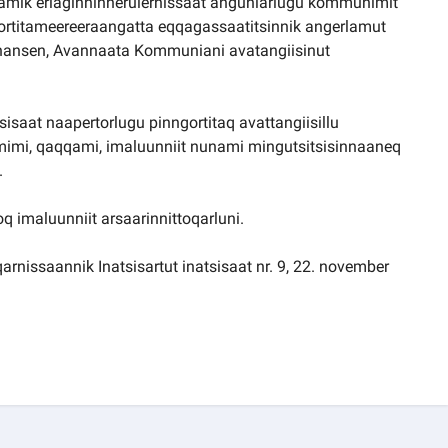
rtitamik eriaginninnerulernissaat anguniarlugu kommunimit
ortitameereeraangatta eqqagassaatitsinnik angerlamut
ohansen, Avannaata Kommuniani avatangiisinut
tsisaat naapertorlugu pinngortitaq avattangiisillu
mimi, qaqqami, imaluunniit nunami mingutsitsisinnaaneq
.
oq imaluunniit arsaarinnittoqarluni.
qarnissaannik Inatsisartut inatsisaat nr. 9, 22. november