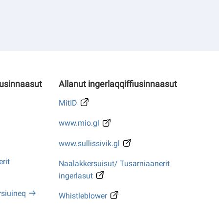
iusinnaasut
Allanut ingerlaqqiffiusinnaasut
MitID
www.mio.gl
www.sullissivik.gl
rit
Naalakkersuisut/ Tusarniaanerit
ingerlasut
rsiuineq
Whistleblower