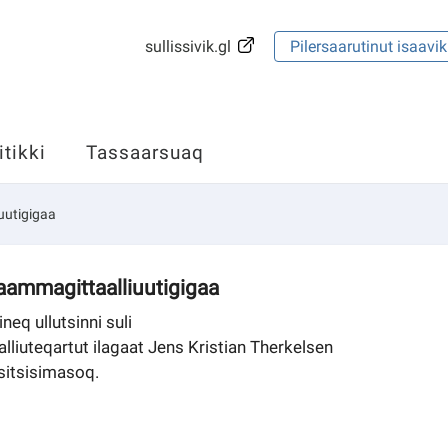
sullissivik.gl
Pilersaarutinut isaavik
itikki
Tassaarsuaq
uutigigaa
aammagittaalliuutigigaa
neq ullutsinni suli
liuteqartut ilagaat Jens Kristian Therkelsen
sitsisimasoq.