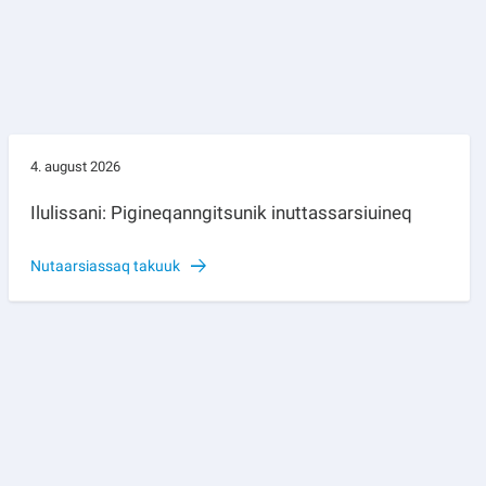
4. august 2026
Ilulissani: Pigineqanngitsunik inuttassarsiuineq
Nutaarsiassaq takuuk