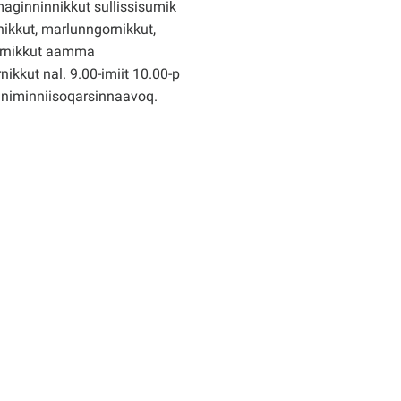
ginninnikkut sullissisumik
ikkut, marlunngornikkut,
rnikkut aamma
nikkut nal. 9.00-imiit 10.00-p
nniminniisoqarsinnaavoq.