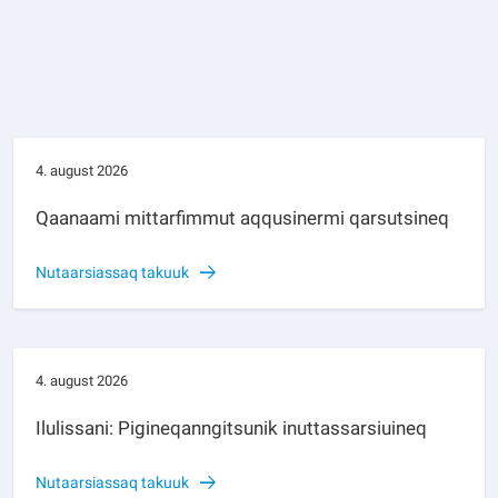
4. august 2026
Qaanaami mittarfimmut aqqusinermi qarsutsineq
Nutaarsiassaq takuuk
4. august 2026
Ilulissani: Pigineqanngitsunik inuttassarsiuineq
Nutaarsiassaq takuuk