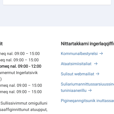
it
Nittartakkami ingerlaqqiff
eq nal. 09:00 – 15:00
Kommunalbestyrelsi
eq nal. 09:00 – 15:00
Ataatsimiisitaliat
neq nal. 09:00 - 12:00
arnermut Ingerlatsivik
Sulisut webmailiat
)
Suliariumannittussarsiuussine
neq nal. 09:00 – 15:00
tuniniaanerillu
neq nal. 09:00 – 15:00
Pigineqanngitsunik inuttassa
Sullissivimmut ornigulluni
saaffiginnittunut atuupput,