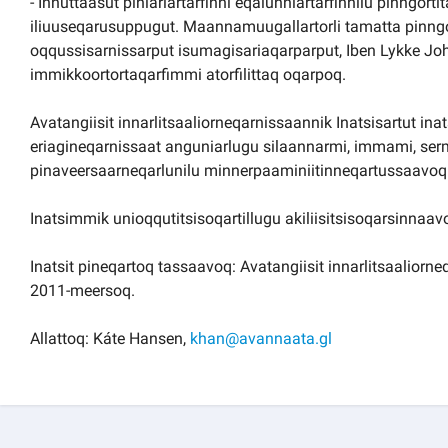
- Innuttaasut piniariartarfinni eqalunniartarfinnilu pinngo
iliuuseqarusuppugut. Maannamuugallartorli tamatta pinng
oqqussisarnissarput isumagisariaqarparput, Iben Lykke J
immikkoortortaqarfimmi atorfilittaq oqarpoq.
Avatangiisit innarlitsaaliorneqarnissaannik Inatsisartut ina
eriagineqarnissaat anguniarlugu silaannarmi, immami, ser
pinaveersaarneqarlunilu minnerpaaminiitinneqartussaavoq
Inatsimmik unioqqutitsisoqartillugu akiliisitsisoqarsinnaav
Inatsit pineqartoq tassaavoq: Avatangiisit innarlitsaaliorne
2011-meersoq.
Allattoq: Káte Hansen,
khan@avannaata.gl