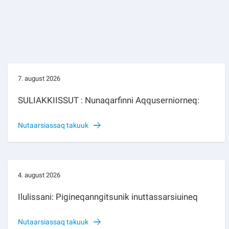
7. august 2026
SULIAKKIISSUT : Nunaqarfinni Aqquserniorneq:
Nutaarsiassaq takuuk
4. august 2026
Ilulissani: Pigineqanngitsunik inuttassarsiuineq
Nutaarsiassaq takuuk