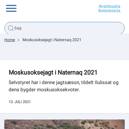
Borger
Home
Moskusoksejagt i Naternaq 2021
Erhverv
Politik
Moskusoksejagt i Naternaq 2021
Tsunami
Selvstyret har i denne jagtsæson, tildelt Ilulissat og
dens bygder moskusoksekvoter.
13. JULI 2021
sullissivik.gl
Planportal