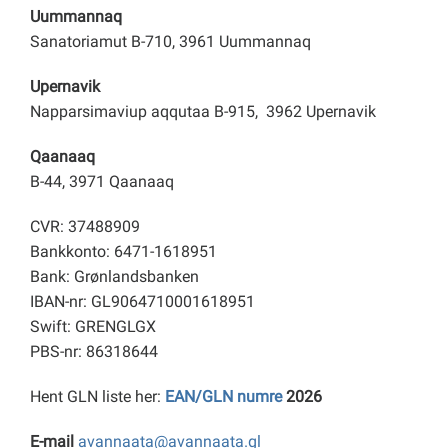
Uummannaq
Sanatoriamut B-710, 3961 Uummannaq
Upernavik
Napparsimaviup aqqutaa B-915, 3962 Upernavik
Qaanaaq
B-44, 3971 Qaanaaq
CVR: 37488909
Bankkonto: 6471-1618951
Bank: Grønlandsbanken
IBAN-nr: GL9064710001618951
Swift: GRENGLGX
PBS-nr: 86318644
Hent GLN liste her:
EAN/GLN numre
2026
E-mail
avannaata@avannaata.gl