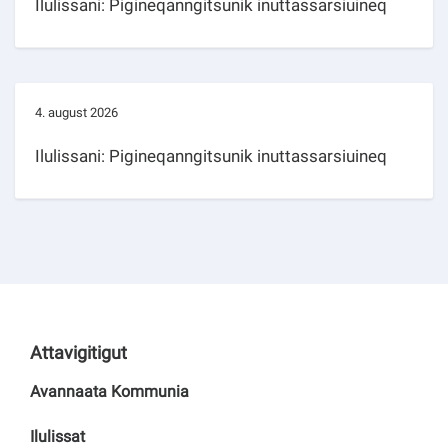
Ilulissani: Pigineqanngitsunik inuttassarsiuineq
4. august 2026
Ilulissani: Pigineqanngitsunik inuttassarsiuineq
Attavigitigut
Avannaata Kommunia
Ilulissat