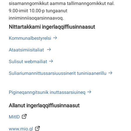
sisamanngornikkut aamma tallimanngornikkut nal.
9.00-imiit 10.00-p tungaanut
inniminniisoqarsinnaavoq.
Nittartakkami ingerlaqqiffiusinnaasut
Kommunalbestyrelsi
Ataatsimiisitaliat
Sulisut webmailiat
Suliariumannittussarsiuussinerit tuniniaanerillu
Pigineqanngitsunik inuttassarsiuineq
Allanut ingerlaqqiffiusinnaasut
MitID
www.mio.gl