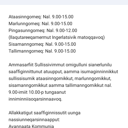
Kommuni pillugu paasissutissat
Ataasinngorneq: Nal. 9.00-15.00
Marlunngorneq: Nal. 9.00-15.00
Pingasunngorneq: Nal. 9.00-12.00
(Ilaqutareeqarnermut Ingerlatsivik matoqqavoq)
Sisamanngorneq: Nal. 9.00-15.00
Tallimanngorneq: Nal. 9.00-15.00
Ammasarfiit Sullissivimmut ornigulluni sianerlunilu
saaffiginnittunut atuupput, aamma isumaginninnikkut
sullissisumik ataasinngornikkut, marlunngornikkut,
sisamanngornikkut aamma tallimanngornikkut nal.
9.00-imiit 10.00-p tungaanut
inniminniisoqarsinnaavoq.
Allakkatigut saaffiginnissutit uunga
nassiunneqarsinnaapput:
Avannaata Kommunia