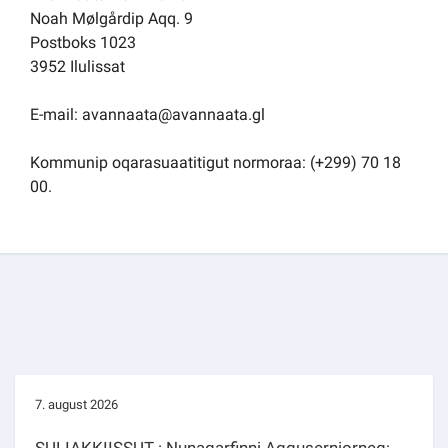
Noah Mølgårdip Aqq. 9
Postboks 1023
3952 Ilulissat
E-mail: avannaata@avannaata.gl
Kommunip oqarasuaatitigut normoraa: (+299) 70 18
00.
7. august 2026
SULIAKKIISSUT : Nunaqarfinni Aqquserniorneq: