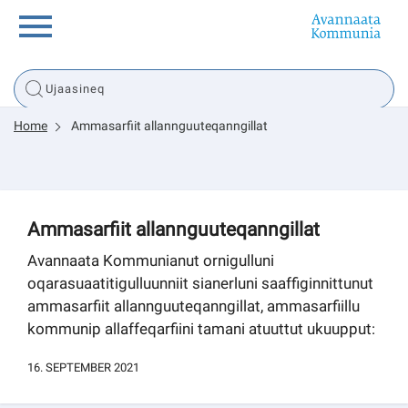
Innuttaasunut
Home
Ammasarfiit allannguuteqanngillat
Inuussutissarsiorneq
Politikki
Ammasarfiit allannguuteqanngillat
Tassaarsuaq
Avannaata Kommunianut ornigulluni
oqarasuaatitigulluunniit sianerluni saaffiginnittunut
ammasarfiit allannguuteqanngillat, ammasarfiillu
kommunip allaffeqarfiini tamani atuuttut ukuupput:
sullissivik.gl
16. SEPTEMBER 2021
Pilersaarutinut isaavik