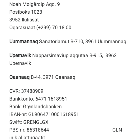
Noah Mølgårdip Aqq. 9
Postboks 1023
3952 Ilulissat
Oqarasuaat (+299) 70 18 00
Uummannaq
Sanatoriamut B-710, 3961 Uummannaq
Upernavik
Napparsimaviup aqqutaa B-915, 3962
Upernavik
Qaanaaq
B-44, 3971 Qaanaaq
CVR: 37488909
Bankkonto: 6471-1618951
Bank: Grønlandsbanken
IBAN-nr: GL9064710001618951
Swift: GRENGLGX
PBS-nr: 86318644
GLN-
inik allattugaatit