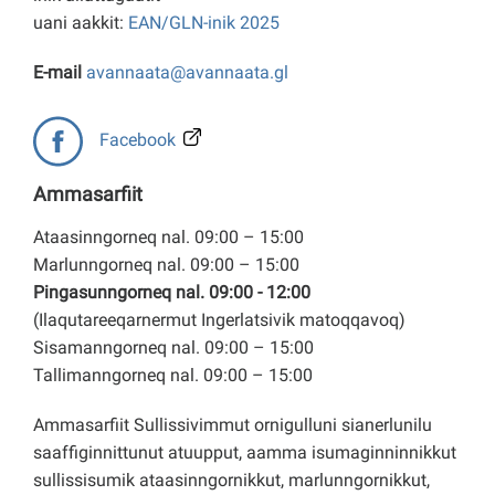
uani aakkit:
EAN/GLN-inik 2025
E-mail
avannaata@avannaata.gl
Facebook
Ammasarfiit
Ataasinngorneq nal. 09:00 – 15:00
Marlunngorneq nal. 09:00 – 15:00
Pingasunngorneq nal. 09:00 - 12:00
(Ilaqutareeqarnermut Ingerlatsivik matoqqavoq)
Sisamanngorneq nal. 09:00 – 15:00
Tallimanngorneq nal. 09:00 – 15:00
Ammasarfiit Sullissivimmut ornigulluni sianerlunilu
saaffiginnittunut atuupput, aamma isumaginninnikkut
sullissisumik ataasinngornikkut, marlunngornikkut,