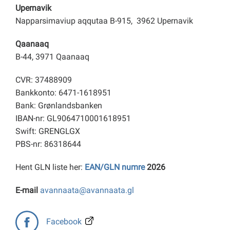
Upernavik
Napparsimaviup aqqutaa B-915, 3962 Upernavik
Qaanaaq
B-44, 3971 Qaanaaq
CVR: 37488909
Bankkonto: 6471-1618951
Bank: Grønlandsbanken
IBAN-nr: GL9064710001618951
Swift: GRENGLGX
PBS-nr: 86318644
Hent GLN liste her:
EAN/GLN numre
2026
E-mail
avannaata@avannaata.gl
Facebook