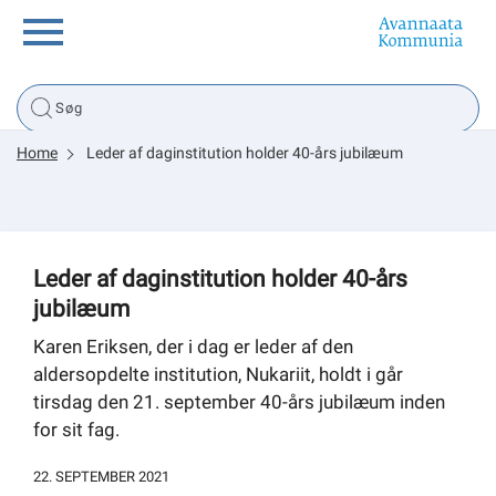
Borger
Home
Leder af daginstitution holder 40-års jubilæum
Erhverv
Politik
Leder af daginstitution holder 40-års
jubilæum
Tsunami
Karen Eriksen, der i dag er leder af den
aldersopdelte institution, Nukariit, holdt i går
tirsdag den 21. september 40-års jubilæum inden
sullissivik.gl
for sit fag.
Planportal
22. SEPTEMBER 2021