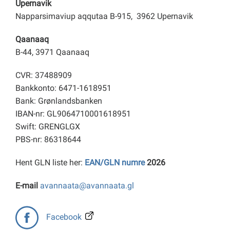
Upernavik
Napparsimaviup aqqutaa B-915, 3962 Upernavik
Qaanaaq
B-44, 3971 Qaanaaq
CVR: 37488909
Bankkonto: 6471-1618951
Bank: Grønlandsbanken
IBAN-nr: GL9064710001618951
Swift: GRENGLGX
PBS-nr: 86318644
Hent GLN liste her:
EAN/GLN numre
2026
E-mail
avannaata@avannaata.gl
Facebook