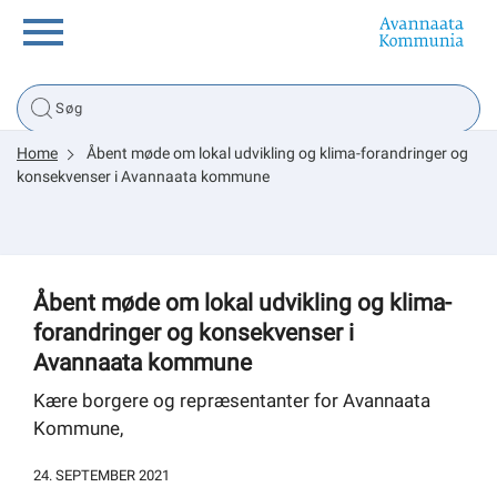
Borger
Home
Åbent møde om lokal udvikling og klima-forandringer og
Erhverv
konsekvenser i Avannaata kommune
Politik
Åbent møde om lokal udvikling og klima-
Tsunami
forandringer og konsekvenser i
Avannaata kommune
Kære borgere og repræsentanter for Avannaata
sullissivik.gl
Kommune,
Planportal
24. SEPTEMBER 2021