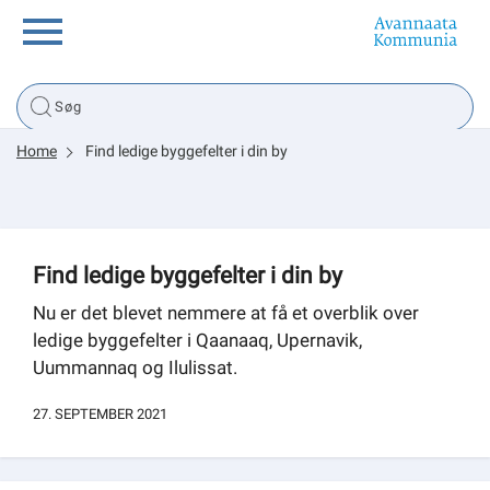
Borger
Home
Find ledige byggefelter i din by
Erhverv
Politik
Find ledige byggefelter i din by
Tsunami
Nu er det blevet nemmere at få et overblik over
ledige byggefelter i Qaanaaq, Upernavik,
Uummannaq og Ilulissat.
sullissivik.gl
27. SEPTEMBER 2021
Planportal