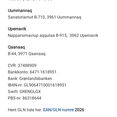
Uummannaq
Sanatoriamut B-710, 3961 Uummannaq
Upernavik
Napparsimaviup aqqutaa B-915, 3962 Upernavik
Qaanaaq
B-44, 3971 Qaanaaq
CVR: 37488909
Bankkonto: 6471-1618951
Bank: Grønlandsbanken
IBAN-nr: GL9064710001618951
Swift: GRENGLGX
PBS-nr: 86318644
Hent GLN liste her:
EAN/GLN numre
2026