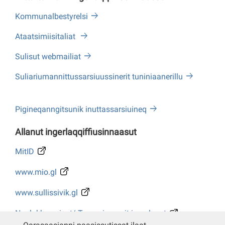
Kommunalbestyrelsi
Ataatsimiisitaliat
Sulisut webmailiat
Suliariumannittussarsiuussinerit tuniniaanerillu
Pigineqanngitsunik inuttassarsiuineq
Allanut ingerlaqqiffiusinnaasut
MitID
www.mio.gl
www.sullissivik.gl
Naalakkersuisut/ Tusarniaanerit ingerlasut