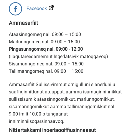
Facebook
Ammasarfiit
Ataasinngorneq nal. 09:00 – 15:00
Marlunngorneq nal. 09:00 – 15:00
Pingasunngorneq nal. 09:00 - 12:00
(Ilaqutareeqarnermut Ingerlatsivik matoqqavoq)
Sisamanngorneq nal. 09:00 – 15:00
Tallimanngorneq nal. 09:00 – 15:00
Ammasarfiit Sullissivimmut ornigulluni sianerlunilu
saaffiginnittunut atuupput, aamma isumaginninnikkut
sullissisumik ataasinngornikkut, marlunngornikkut,
sisamanngornikkut aamma tallimanngornikkut nal.
9.00-imiit 10.00-p tungaanut
inniminniisoqarsinnaavoq.
Nittartakkami ingerlaqqiffiusinnaasut