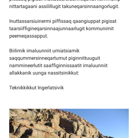
nittartagaani assilillugit takuneqarsinnaangorlugit.
Inuttassarsiuinermi piffissaq qaangiuppat pigisat
taarsiiffigineqarsinnaajunnaarlugit kommunimit
peerneqassapput.
Biilimik imaluunniit umiatsiamik
saqqummersinneqartumut piginnittuuguit
nammineerlutit saaffiginnissaatit imaluunniit
allakkanik uunga nassitsinikkut:
Teknikkikkut Ingerlatsivik