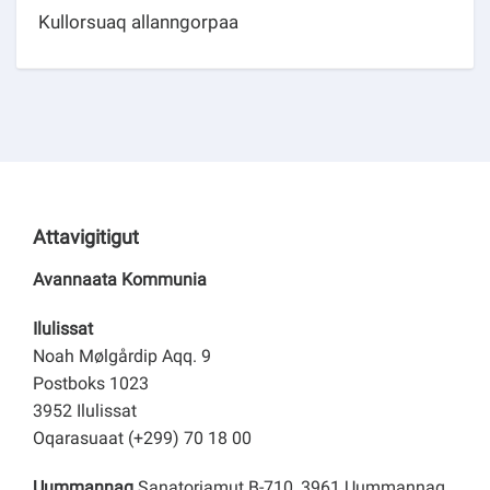
Kullorsuaq allanngorpaa
Attavigitigut
Avannaata Kommunia
Ilulissat
Noah Mølgårdip Aqq. 9
Postboks 1023
3952 Ilulissat
Oqarasuaat (+299) 70 18 00
Uummannaq
Sanatoriamut B-710, 3961 Uummannaq