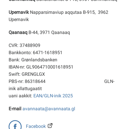
Upernavik
Napparsimaviup aqqutaa B-915, 3962
Upernavik
Qaanaaq
B-44, 3971 Qaanaaq
CVR: 37488909
Bankkonto: 6471-1618951
Bank: Grønlandsbanken
IBAN-nr: GL9064710001618951
Swift: GRENGLGX
PBS-nr: 86318644
GLN-
inik allattugaatit
uani aakkit:
EAN/GLN-inik 2025
E-mail
avannaata@avannaata.gl
Facebook