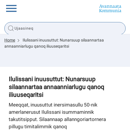
Innuttaasunut
Home
Ilulissani inuusuttut: Nunarsuup silaannartaa
Inuussutissarsiorneq
annaanniarlugu qanoq iliuuseqaritsi
Politikki
Ilulissani inuusuttut: Nunarsuup
Tassaarsuaq
silaannartaa annaanniarlugu qanoq
iliuuseqaritsi
Meeqqat, inuusuttut inersimasullu 50-nik
sullissivik.gl
amerlanerusut Ilulissani isummaminnik
takutitsipput. Silaannaap allanngoriartornera
Pilersaarutinut isaavik
pillugu timitalimmik qanoq