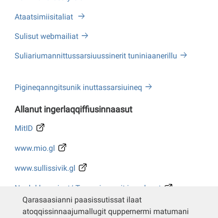
Ataatsimiisitaliat
Sulisut webmailiat
Suliariumannittussarsiuussinerit tuniniaanerillu
Pigineqanngitsunik inuttassarsiuineq
Allanut ingerlaqqiffiusinnaasut
MitID
www.mio.gl
www.sullissivik.gl
Naalakkersuisut/ Tusarniaanerit ingerlasut
Qarasaasianni paasissutissat ilaat
Whistleblower
atoqqissinnaajumallugit quppernermi matumani