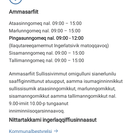
Ammasarfiit
Ataasinngorneq nal. 09:00 – 15:00
Marlunngorneq nal. 09:00 – 15:00
Pingasunngorneq nal. 09:00 - 12:00
(Ilaqutareeqarnermut Ingerlatsivik matoqqavoq)
Sisamanngorneq nal. 09:00 – 15:00
Tallimanngorneq nal. 09:00 – 15:00
Ammasarfiit Sullissivimmut ornigulluni sianerlunilu
saaffiginnittunut atuupput, aamma isumaginninnikkut
sullissisumik ataasinngornikkut, marlunngornikkut,
sisamanngornikkut aamma tallimanngornikkut nal.
9.00-imiit 10.00-p tungaanut
inniminniisoqarsinnaavoq.
Nittartakkami ingerlaqqiffiusinnaasut
Kommunalbestyrelsi