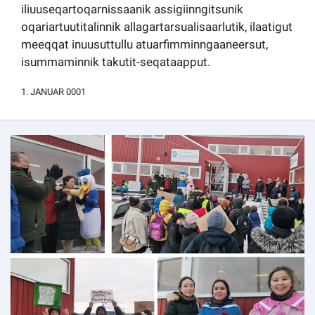
iliuuseqartoqarnissaanik assigiinngitsunik
Kommuni pillugu paasissutissat
oqariartuutitalinnik allagartarsualisaarlutik, ilaatigut
meeqqat inuusuttullu atuarfimminngaaneersut,
isummaminnik takutit-seqataapput.
1. JANUAR 0001