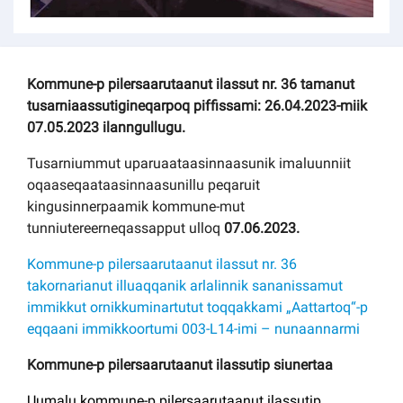
Kommune-p pilersaarutaanut ilassut nr. 36 tamanut
tusarniaassutigineqarpoq piffissami: 26.04.2023-miik
07.05.2023 ilanngullugu.
Tusarniummut uparuaataasinnaasunik imaluunniit
oqaaseqaataasinnaasunillu peqaruit
kingusinnerpaamik kommune-mut
tunniutereerneqassapput ulloq
07.06.2023.
Kommune-p pilersaarutaanut ilassut nr. 36
takornarianut illuaqqanik arlalinnik sananissamut
immikkut ornikkuminartutut toqqakkami „Aattartoq“-p
eqqaani immikkoortumi 003-L14-imi – nunaannarmi
Kommune-p pilersaarutaanut ilassutip siunertaa
Uumalu kommune-p pilersaarutaanut ilassutip