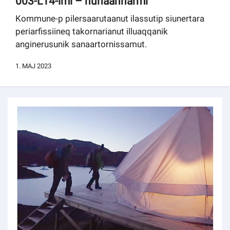
003-L14-imi – nunaannarmi
Kommuni pillugu paasissutissat
Kommune-p pilersaarutaanut ilassutip siunertara
periarfissiineq takornarianut illuaqqanik
anginerusunik sanaartornissamut.
1. MAJ 2023