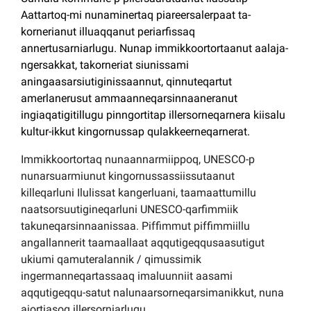
Aattartoq-mi nunaminertaq piareersalerpaat ta-
kornerianut illuaqqanut periarfissaq
annertusarniarlugu. Nunap immikkoortortaanut aalaja-
ngersakkat, takorneriat siunissami
aningaasarsiutiginissaannut, qinnuteqartut
amerlanerusut ammaanneqarsinnaaneranut
ingiaqatigitillugu pinngortitap illersorneqarnera kiisalu
kultur-ikkut kingornussap qulakkeerneqarnerat.
Immikkoortortaq nunaannarmiippoq, UNESCO-p
nunarsuarmiunut kingornussassiissutaanut
killeqarluni Ilulissat kangerluani, taamaattumillu
naatsorsuutigineqarluni UNESCO-qarfimmiik
takuneqarsinnaanissaa. Piffimmut piffimmiillu
angallannerit taamaallaat aqqutigeqqusaasutigut
ukiumi qamuteralannik / qimussimik
ingermanneqartassaaq imaluunniit aasami
aqqutigeqqu-satut nalunaarsorneqarsimanikkut, nuna
ajortiasoq illersorniarlugu.