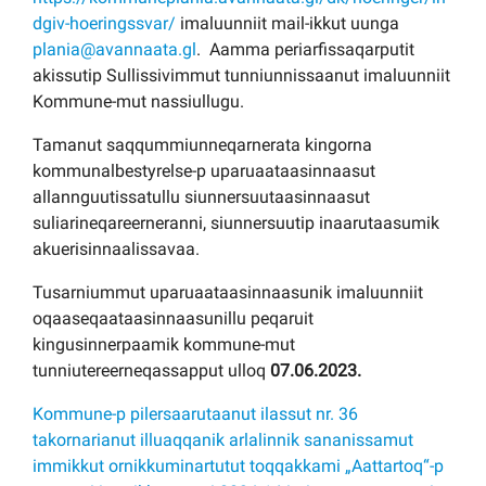
dgiv-hoeringssvar/
imaluunniit
mail-ikkut uunga
plania@avannaata.gl
. Aamma periarfissaqarputit
akissutip Sullissivimmut tunniunnissaanut imaluunniit
Kommune-mut nassiullugu.
Tamanut saqqummiunneqarnerata kingorna
kommunalbestyrelse-p uparuaataasinnaasut
allannguutissatullu siunnersuutaasinnaasut
suliarineqareerneranni, siunnersuutip inaarutaasumik
akuerisinnaalissavaa.
Tusarniummut uparuaataasinnaasunik imaluunniit
oqaaseqaataasinnaasunillu peqaruit
kingusinnerpaamik kommune-mut
tunniutereerneqassapput ulloq
07.06.2023.
Kommune-p pilersaarutaanut ilassut nr. 36
takornarianut illuaqqanik arlalinnik sananissamut
immikkut ornikkuminartutut toqqakkami „Aattartoq“-p