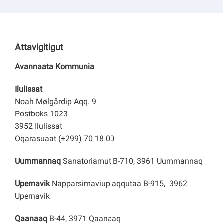
Attavigitigut
Avannaata Kommunia
Ilulissat
Noah Mølgårdip Aqq. 9
Postboks 1023
3952 Ilulissat
Oqarasuaat (+299) 70 18 00
Uummannaq
Sanatoriamut B-710, 3961 Uummannaq
Upernavik
Napparsimaviup aqqutaa B-915, 3962
Upernavik
Qaanaaq
B-44, 3971 Qaanaaq