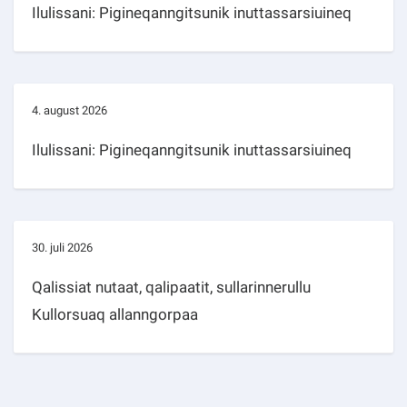
Ilulissani: Pigineqanngitsunik inuttassarsiuineq
4. august 2026
Ilulissani: Pigineqanngitsunik inuttassarsiuineq
30. juli 2026
Qalissiat nutaat, qalipaatit, sullarinnerullu
Kullorsuaq allanngorpaa