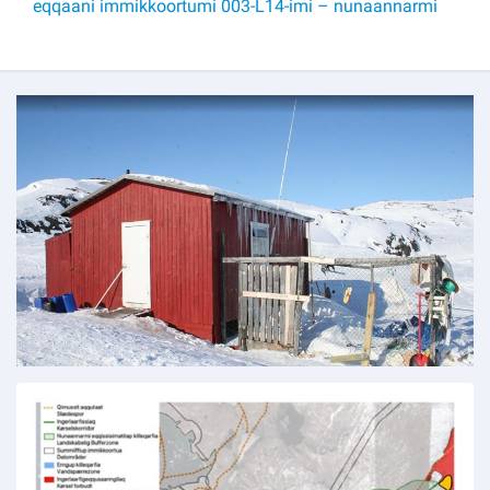
eqqaani immikkoortumi 003-L14-imi – nunaannarmi