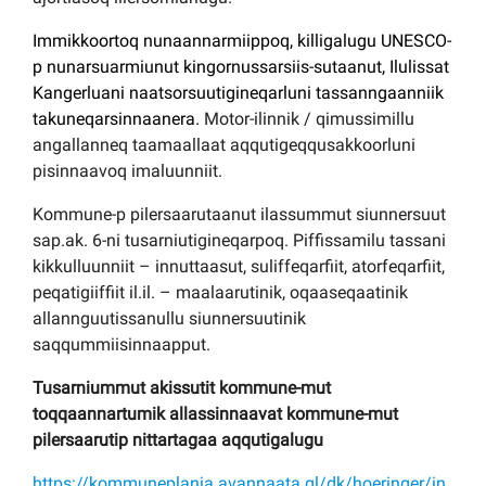
Immikkoortoq nunaannarmiippoq, killigalugu UNESCO-
p nunarsuarmiunut kingornussarsiis-sutaanut, Ilulissat
Kangerluani naatsorsuutigineqarluni tassanngaanniik
takuneqarsinnaanera.
Motor-ilinnik / qimussimillu
angallanneq taamaallaat aqqutigeqqusakkoorluni
pisinnaavoq imaluunniit.
Kommune-p pilersaarutaanut ilassummut siunnersuut
sap.ak. 6-ni tusarniutigineqarpoq. Piffissamilu tassani
kikkulluunniit – innuttaasut, suliffeqarfiit, atorfeqarfiit,
peqatigiiffiit il.il. – maalaarutinik, oqaaseqaatinik
allannguutissanullu siunnersuutinik
saqqummiisinnaapput.
Tusarniummut akissutit kommune-mut
toqqaannartumik allassinnaavat kommune-mut
pilersaarutip nittartagaa aqqutigalugu
https://kommuneplania.avannaata.gl/dk/hoeringer/in