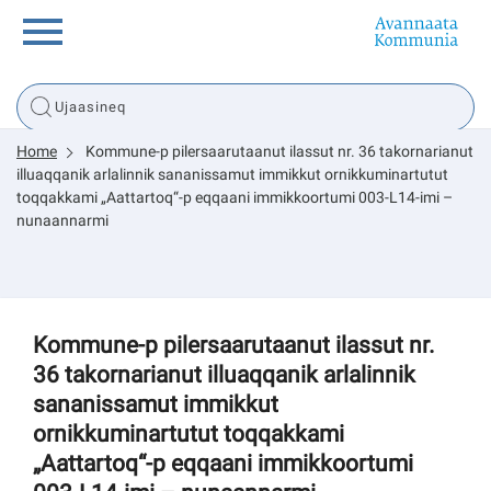
Innuttaasunut
Home
Kommune-p pilersaarutaanut ilassut nr. 36 takornarianut
Inuussutissarsiorneq
illuaqqanik arlalinnik sananissamut immikkut ornikkuminartutut
toqqakkami „Aattartoq“-p eqqaani immikkoortumi 003-L14-imi –
nunaannarmi
Politikki
Tassaarsuaq
Kommune-p pilersaarutaanut ilassut nr.
36 takornarianut illuaqqanik arlalinnik
sananissamut immikkut
sullissivik.gl
ornikkuminartutut toqqakkami
„Aattartoq“-p eqqaani immikkoortumi
Pilersaarutinut isaavik