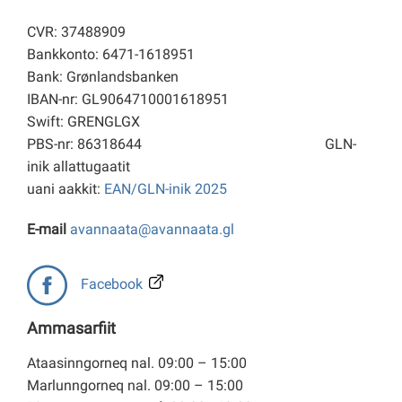
CVR: 37488909
Bankkonto: 6471-1618951
Bank: Grønlandsbanken
IBAN-nr: GL9064710001618951
Swift: GRENGLGX
PBS-nr: 86318644
GLN-
inik allattugaatit
uani aakkit:
EAN/GLN-inik 2025
E-mail
avannaata@avannaata.gl
Facebook
Ammasarfiit
Ataasinngorneq nal. 09:00 – 15:00
Marlunngorneq nal. 09:00 – 15:00