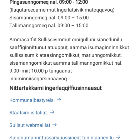
Pingasunngorneq nal. 09:00 - 12:00
(Ilaqutareeqarnermut Ingerlatsivik matoqqavoq)
Sisamanngorneq nal. 09:00 – 15:00
Tallimanngorneq nal. 09:00 – 15:00
Ammasarfiit Sullissivimmut ornigulluni sianerlunilu
saaffiginnittunut atuupput, aamma isumaginninnikkut
sullissisumik ataasinngornikkut, marlunngornikkut,
sisamanngornikkut aamma tallimanngornikkut nal.
9.00-imiit 10.00-p tungaanut
inniminniisoqarsinnaavoq.
Nittartakkami ingerlaqqiffiusinnaasut
Kommunalbestyrelsi
Ataatsimiisitaliat
Sulisut webmailiat
Suliariumannittussarsiuussinerit tuniniaanerillu