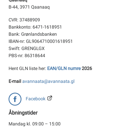
B-44, 3971 Qaanaaq
CVR: 37488909
Bankkonto: 6471-1618951
Bank: Grønlandsbanken
IBAN-nr: GL9064710001618951
Swift: GRENGLGX
PBS-nr: 86318644
Hent GLN liste her:
EAN/GLN numre
2026
E-mail
avannaata@avannaata.gl
Facebook
Åbningstider
Mandag kl. 09:00 – 15:00