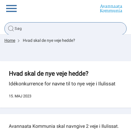
Borger
Home
Hvad skal de nye veje hedde?
Erhverv
Politik
Hvad skal de nye veje hedde?
Tsunami
Idékonkurrence for navne til to nye veje i Ilulissat
15. MAJ 2023
sullissivik.gl
Planportal
Avannaata Kommunia skal navngive 2 veje i Ilulissat.