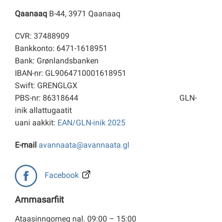
Qaanaaq
B-44, 3971 Qaanaaq
CVR: 37488909
Bankkonto: 6471-1618951
Bank: Grønlandsbanken
IBAN-nr: GL9064710001618951
Swift: GRENGLGX
PBS-nr: 86318644
GLN-
inik allattugaatit
uani aakkit:
EAN/GLN-inik 2025
E-mail
avannaata@avannaata.gl
Facebook
Ammasarfiit
Ataasinngorneq nal. 09:00 – 15:00