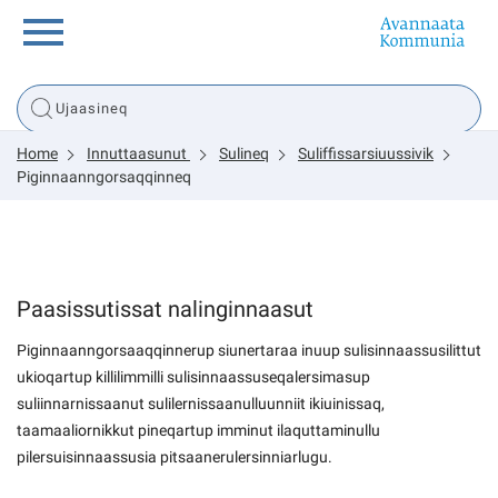
Innuttaasunut
Home
Innuttaasunut
Sulineq
Suliffissarsiuussivik
Inuussutissarsiorneq
Piginnaanngorsaqqinneq
Politikki
Paasissutissat nalinginnaasut
Tassaarsuaq
Piginnaanngorsaaqqinnerup siunertaraa inuup sulisinnaassusilittut
ukioqartup killilimmilli sulisinnaassuseqalersimasup
suliinnarnissaanut sulilernissaanulluunniit ikiuinissaq,
sullissivik.gl
taamaaliornikkut pineqartup imminut ilaquttaminullu
pilersuisinnaassusia pitsaanerulersinniarlugu.
Pilersaarutinut isaavik