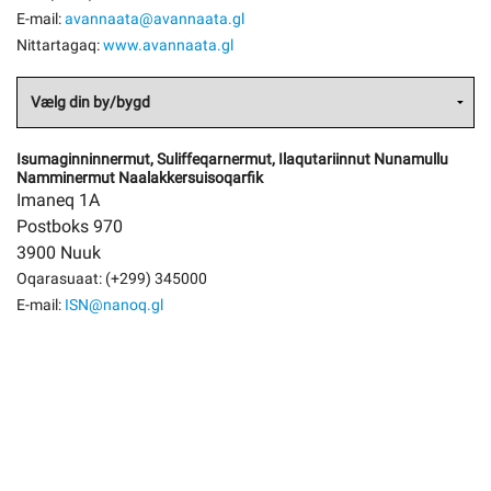
E-mail:
avannaata@avannaata.gl
Nittartagaq:
www.avannaata.gl
Isumaginninnermut, Suliffeqarnermut, Ilaqutariinnut Nunamullu
Namminermut Naalakkersuisoqarfik
Imaneq 1A
Postboks 970
3900 Nuuk
Oqarasuaat: (+299) 345000
E-mail:
ISN@nanoq.gl