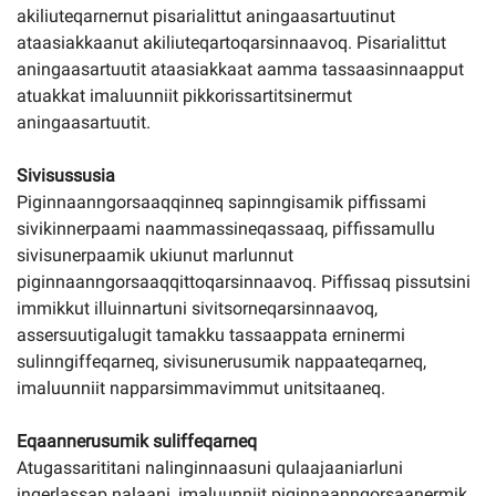
akiliuteqarnernut pisarialittut aningaasartuutinut
ataasiakkaanut akiliuteqartoqarsinnaavoq. Pisarialittut
aningaasartuutit ataasiakkaat aamma tassaasinnaapput
atuakkat imaluunniit pikkorissartitsinermut
aningaasartuutit.
Sivisussusia
Piginnaanngorsaaqqinneq sapinngisamik piffissami
sivikinnerpaami naammassineqassaaq, piffissamullu
sivisunerpaamik ukiunut marlunnut
piginnaanngorsaaqqittoqarsinnaavoq. Piffissaq pissutsini
immikkut illuinnartuni sivitsorneqarsinnaavoq,
assersuutigalugit tamakku tassaappata erninermi
sulinngiffeqarneq, sivisunerusumik nappaateqarneq,
imaluunniit napparsimmavimmut unitsitaaneq.
Eqaannerusumik suliffeqarneq
Atugassarititani nalinginnaasuni qulaajaaniarluni
ingerlassap nalaani, imaluunniit piginnaanngorsaanermik