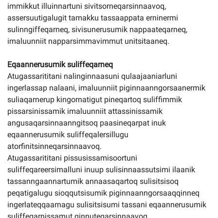
immikkut illuinnartuni sivitsorneqarsinnaavoq,
assersuutigalugit tamakku tassaappata erninermi
sulinngiffeqarneq, sivisunerusumik nappaateqarneq,
imaluunniit napparsimmavimmut unitsitaaneq.
Eqaannerusumik suliffeqarneq
Atugassarititani nalinginnaasuni qulaajaaniarluni
ingerlassap nalaani, imaluunniit piginnaanngorsaanermik
suliaqarnerup kingornatigut pineqartoq suliffimmik
pissarsinissamik imaluunniit attassinissamik
angusaqarsinnaanngitsoq paasineqarpat inuk
eqaannerusumik suliffeqalersillugu
atorfinitsinneqarsinnaavoq.
Atugassarititani pissusissamisoortuni
suliffeqareersimalluni inuup sulisinnaassutsimi ilaanik
tassanngaannartumik annaasaqartoq sulisitsisoq
peqatigalugu sioqqutsisumik piginnaanngorsaaqqinneq
ingerlateqqaarnagu sulisitsisumi tassani eqaannerusumik
suliffeqarnissamut qinnuteqarsinnaavoq.