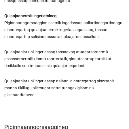
naleqqussaqqinneqarsinnaanngitsut.
Qulaajaanermik ingerlatsineq
Piginnaanngorsaaqqinnissamik ingerlassaq aallartinneqartinnagu
qinnuteqartoq qulaajaanermik ingerlassaqassaaq, tassani
qinnuteqartup sulisinnaassusia qulaajarneqassalluni.
Qulaajaaniarluni ingerlassaq tassaavoq atuagarsornermik
assassornermillu immikkoortortalik, qinnuteqartup tarnikkut
timikkullu sulisinnaassusia qulaajarneqarluni.
Qulaajaaniarluni ingerlassap nalaani qinnuteqartoq pisortanit
manna tikillugu pilersugarisatut tunngavigisaminik
pisinnaatitaavoq.
Piginnaanngorsaaqqineq