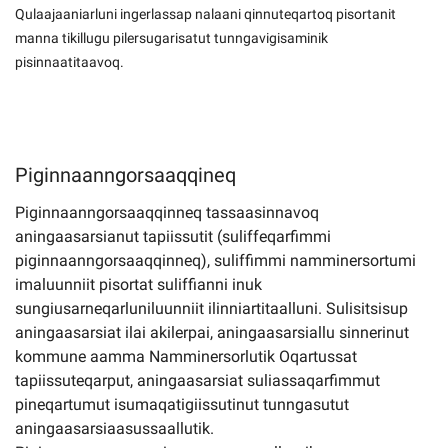
Qulaajaaniarluni ingerlassap nalaani qinnuteqartoq pisortanit
manna tikillugu pilersugarisatut tunngavigisaminik
pisinnaatitaavoq.
Piginnaanngorsaaqqineq
Piginnaanngorsaaqqinneq tassaasinnavoq
aningaasarsianut tapiissutit (suliffeqarfimmi
piginnaanngorsaaqqinneq), suliffimmi namminersortumi
imaluunniit pisortat suliffianni inuk
sungiusarneqarluniluunniit ilinniartitaalluni. Sulisitsisup
aningaasarsiat ilai akilerpai, aningaasarsiallu sinnerinut
kommune aamma Namminersorlutik Oqartussat
tapiissuteqarput, aningaasarsiat suliassaqarfimmut
pineqartumut isumaqatigiissutinut tunngasutut
aningaasarsiaasussaallutik.