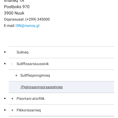
Imaneq 1A
Postboks 970
3900 Nuuk
Oqarasuaat: (+299) 345000
E-mail:
ISN@nanoq.gl
Sulineq
Suliffissarsiuussivik
Suliffeqannginneq
Suliffissaaleqisunik sulilersitsineq
Piginnaanngorsaqqinneq
Pisortani atorfilik
Suliffissamut innersuunneqarneq
Pikkorissarneq
Suliffissarsiortunut ikiorsiissutit
Sulinngiffeqarneq