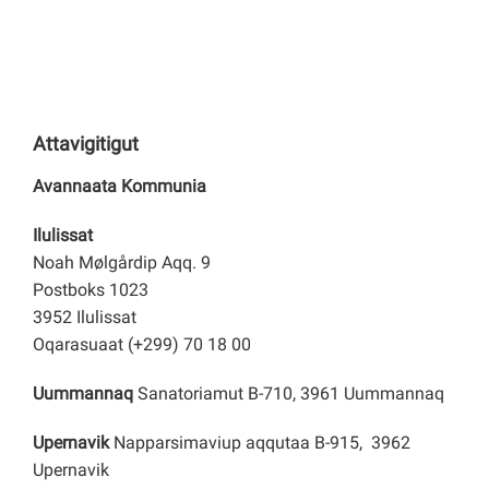
Nuttarnerulersitsiniarluni tapiissutit
Sulinngiffeqarnermi ajunngitsorsiat
Napparsimaneq
AMA - AMA-mit aningaasanik qinnuteqarneq
utertitsinerlu
Piginnaanngorsaqqinneq aamma ilinniagaqarneq
Akiliisinnaajunnaartoqarnerani feeriarnermi
Pisortani atorfeqartunit toqukkut qimagaasut
aningaasarsiassat
Pikkorissarnernut tapiissutinik AMA-mut qinnuteqaatit
Sulinngiffeqarnissamut taperneqartarneq
AMA-mi pikkorissarnerit
Attavigitigut
Avannaata Kommunia
PKU-mi pikkorissarnerit
Ilulissat
Noah Mølgårdip Aqq. 9
Postboks 1023
3952 Ilulissat
Oqarasuaat (+299) 70 18 00
Uummannaq
Sanatoriamut B-710, 3961 Uummannaq
Upernavik
Napparsimaviup aqqutaa B-915, 3962
Upernavik