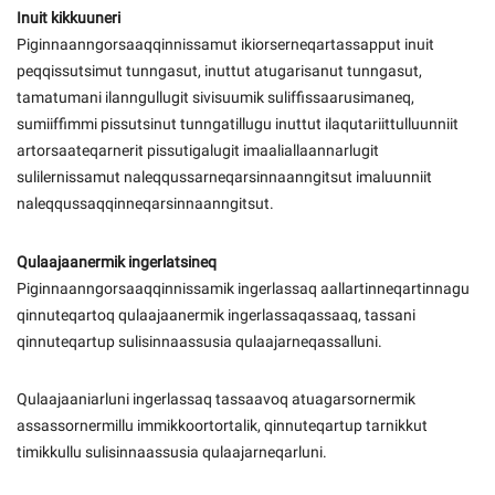
Inuit kikkuuneri
Kommuni pillugu paasissutissat
Piginnaanngorsaaqqinnissamut ikiorserneqartassapput inuit
peqqissutsimut tunngasut, inuttut atugarisanut tunngasut,
tamatumani ilanngullugit sivisuumik suliffissaarusimaneq,
sumiiffimmi pissutsinut tunngatillugu inuttut ilaqutariittulluunniit
artorsaateqarnerit pissutigalugit imaaliallaannarlugit
sulilernissamut naleqqussarneqarsinnaanngitsut imaluunniit
naleqqussaqqinneqarsinnaanngitsut.
Qulaajaanermik ingerlatsineq
Piginnaanngorsaaqqinnissamik ingerlassaq aallartinneqartinnagu
qinnuteqartoq qulaajaanermik ingerlassaqassaaq, tassani
qinnuteqartup sulisinnaassusia qulaajarneqassalluni.
Qulaajaaniarluni ingerlassaq tassaavoq atuagarsornermik
assassornermillu immikkoortortalik, qinnuteqartup tarnikkut
timikkullu sulisinnaassusia qulaajarneqarluni.