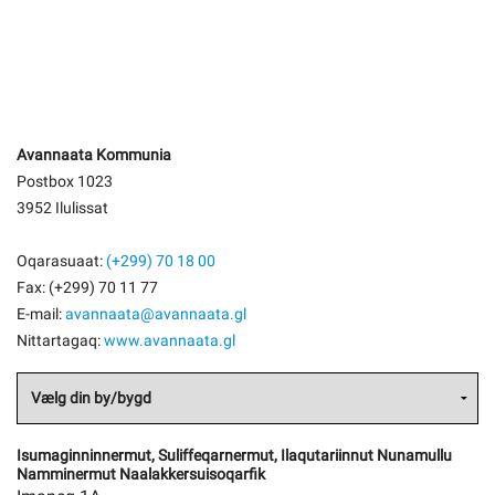
Avannaata Kommunia
Postbox 1023
3952 Ilulissat
Oqarasuaat:
(+299) 70 18 00
Fax: (+299) 70 11 77
E-mail:
avannaata@avannaata.gl
Nittartagaq:
www.avannaata.gl
Isumaginninnermut, Suliffeqarnermut, Ilaqutariinnut Nunamullu
Namminermut Naalakkersuisoqarfik