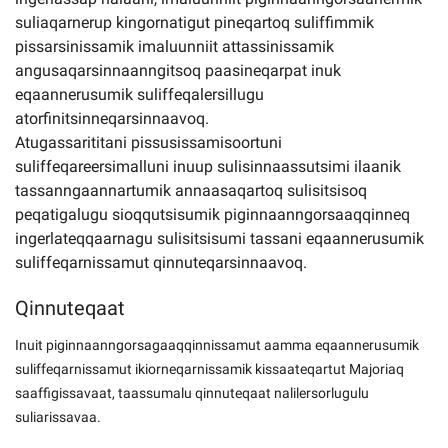
suliaqarnerup kingornatigut pineqartoq suliffimmik
pissarsinissamik imaluunniit attassinissamik
angusaqarsinnaanngitsoq paasineqarpat inuk
eqaannerusumik suliffeqalersillugu
atorfinitsinneqarsinnaavoq.
Atugassarititani pissusissamisoortuni
suliffeqareersimalluni inuup sulisinnaassutsimi ilaanik
tassanngaannartumik annaasaqartoq sulisitsisoq
peqatigalugu sioqqutsisumik piginnaanngorsaaqqinneq
ingerlateqqaarnagu sulisitsisumi tassani eqaannerusumik
suliffeqarnissamut qinnuteqarsinnaavoq.
Qinnuteqaat
Inuit piginnaanngorsagaaqqinnissamut aamma eqaannerusumik
suliffeqarnissamut ikiorneqarnissamik kissaateqartut Majoriaq
saaffigissavaat, taassumalu qinnuteqaat nalilersorlugulu
suliarissavaa.