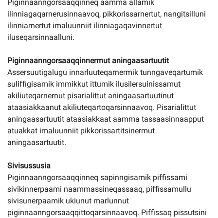
Piginnaanngorsaaqqinneq aamma allamik
ilinniagaqarnerusinnaavoq, pikkorissarnertut, nangitsilluni
ilinniarnertut imaluunniit ilinniagaqavinnertut
iluseqarsinnaalluni.
Piginnaanngorsaaqqinnermut aningaasartuutit
Assersuutigalugu innarluuteqarnermik tunngaveqartumik
suliffigisamik immikkut ittumik ilusilersuinissamut
akiliuteqarnernut pisarialittut aningaasartuutinut
ataasiakkaanut akiliuteqartoqarsinnaavoq. Pisarialittut
aningaasartuutit ataasiakkaat aamma tassaasinnaapput
atuakkat imaluunniit pikkorissartitsinermut
aningaasartuutit.
Sivisussusia
Piginnaanngorsaaqqinneq sapinngisamik piffissami
sivikinnerpaami naammassineqassaaq, piffissamullu
sivisunerpaamik ukiunut marlunnut
piginnaanngorsaaqqittoqarsinnaavoq. Piffissaq pissutsini