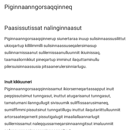
Piginnaanngorsaqqinneq
Paasissutissat nalinginnaasut
Piginnaanngorsaaqqinnerup siunertaraa inuup sulisinnaassusilittut
ukioqartup killilimmilli sulisinnaassuseqalersimasup
suliinnarnissaanut sulilernissaanulluunniit ikiuinissaq,
taamaaliornikkut pineqartup imminut ilaquttaminullu
pilersuisinnaassusia pitsaanerulersinniarlugu.
Inuit kikkuuneri
Piginnaanngorsaaqqinnissamut ikiorserneqartassapput inuit
peqqissutsimut tunngasut, inuttut atugarisanut tunngasut,
tamatumani ilanngullugit sivisuumik suliffissaarusimaneq,
sumiiffimmi pissutsinut tunngatillugu inuttut ilaqutariittulluunniit
artorsaateqarnerit pissutigalugit imaaliallaannarlugit
sulilernissamut naleqqussarneqarsinnaanngitsut imaluunniit