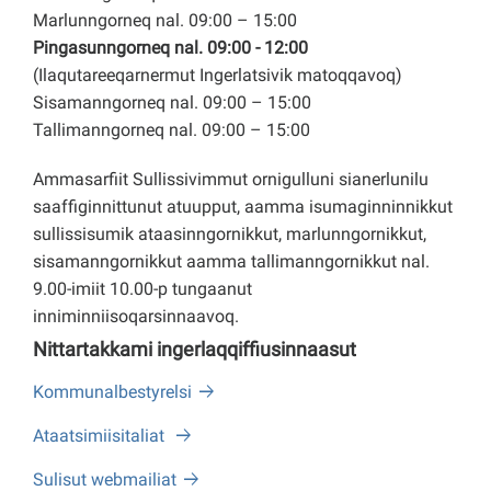
Marlunngorneq nal. 09:00 – 15:00
Pingasunngorneq nal. 09:00 - 12:00
(Ilaqutareeqarnermut Ingerlatsivik matoqqavoq)
Sisamanngorneq nal. 09:00 – 15:00
Tallimanngorneq nal. 09:00 – 15:00
Ammasarfiit Sullissivimmut ornigulluni sianerlunilu
saaffiginnittunut atuupput, aamma isumaginninnikkut
sullissisumik ataasinngornikkut, marlunngornikkut,
sisamanngornikkut aamma tallimanngornikkut nal.
9.00-imiit 10.00-p tungaanut
inniminniisoqarsinnaavoq.
Nittartakkami ingerlaqqiffiusinnaasut
Kommunalbestyrelsi
Ataatsimiisitaliat
Sulisut webmailiat