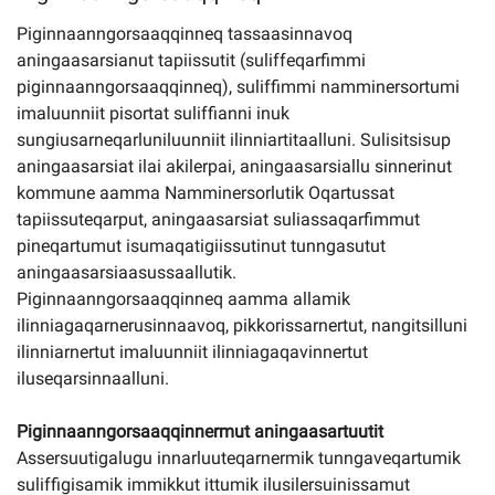
Piginnaanngorsaaqqinneq tassaasinnavoq
aningaasarsianut tapiissutit (suliffeqarfimmi
piginnaanngorsaaqqinneq), suliffimmi namminersortumi
imaluunniit pisortat suliffianni inuk
sungiusarneqarluniluunniit ilinniartitaalluni. Sulisitsisup
aningaasarsiat ilai akilerpai, aningaasarsiallu sinnerinut
kommune aamma Namminersorlutik Oqartussat
tapiissuteqarput, aningaasarsiat suliassaqarfimmut
pineqartumut isumaqatigiissutinut tunngasutut
aningaasarsiaasussaallutik.
Piginnaanngorsaaqqinneq aamma allamik
ilinniagaqarnerusinnaavoq, pikkorissarnertut, nangitsilluni
ilinniarnertut imaluunniit ilinniagaqavinnertut
iluseqarsinnaalluni.
Piginnaanngorsaaqqinnermut aningaasartuutit
Assersuutigalugu innarluuteqarnermik tunngaveqartumik
suliffigisamik immikkut ittumik ilusilersuinissamut