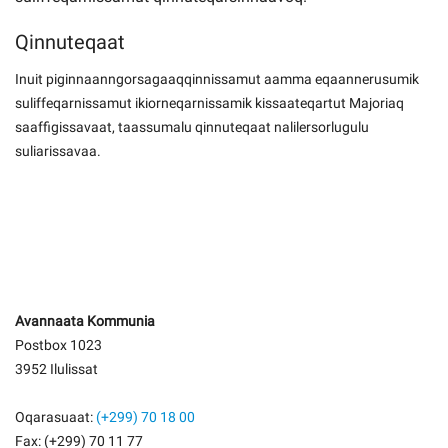
Qinnuteqaat
Inuit piginnaanngorsagaaqqinnissamut aamma eqaannerusumik
suliffeqarnissamut ikiorneqarnissamik kissaateqartut Majoriaq
saaffigissavaat, taassumalu qinnuteqaat nalilersorlugulu
suliarissavaa.
Avannaata Kommunia
Postbox 1023
3952 Ilulissat
Oqarasuaat:
(+299) 70 18 00
Fax: (+299) 70 11 77